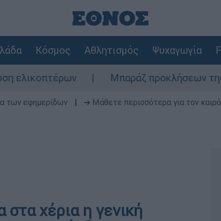
λάδα
Κόσμος
Αθλητισμός
Ψυχαγωγία
F
κοπτέρων
Μπαράζ προκλήσεων της Άγκυρας 
δα των εφημερίδων
|
➔ Μάθετε περισσότερα για τον καιρό
 στα χέρια η γενική