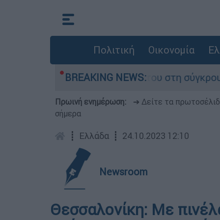
Πολιτική
Οικονομία
Ελ
αμίγο που έχασε τη ζωή του στη σύγκρουση ελι
BREAKING NEWS:
Πρωινή ενημέρωση:
➔ Δείτε τα πρωτοσέλι
σήμερα
┋
Ελλάδα
┋
24.10.2023 12:10
Newsroom
Θεσσαλονίκη: Με πινέλα