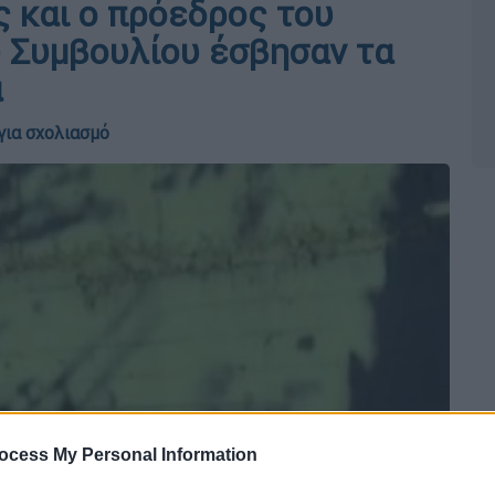
ς και ο πρόεδρος του
ύ Συμβουλίου έσβησαν τα
α
για σχολιασμό
ocess My Personal Information