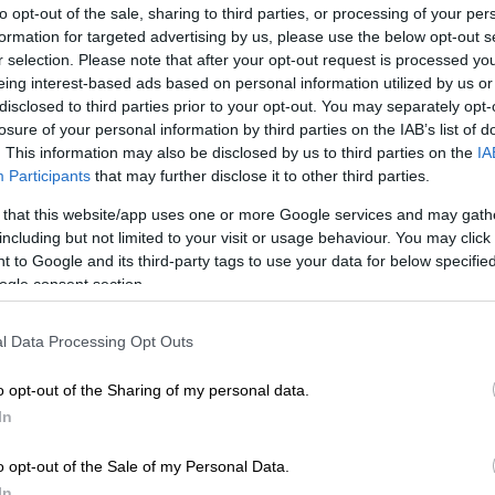
to opt-out of the sale, sharing to third parties, or processing of your per
formation for targeted advertising by us, please use the below opt-out s
r selection. Please note that after your opt-out request is processed y
eing interest-based ads based on personal information utilized by us or
disclosed to third parties prior to your opt-out. You may separately opt-
losure of your personal information by third parties on the IAB’s list of
. This information may also be disclosed by us to third parties on the
IA
Participants
that may further disclose it to other third parties.
 that this website/app uses one or more Google services and may gath
including but not limited to your visit or usage behaviour. You may click 
 to Google and its third-party tags to use your data for below specifi
 το ΕΘΝΟΣ στη Google
ogle consent section.
νική πρόξενος της Γερμανίας στη
l Data Processing Opt Outs
 πρόεδρος του Κεντρικού Ισραηλιτικού
ινότητας Θεσσαλονίκης,
Δαυίδ Σαλτιέλ
,
o opt-out of the Sharing of my personal data.
In
άγνωστοι στην
τοιχογραφία του
σσαλονίκη.
o opt-out of the Sale of my Personal Data.
In