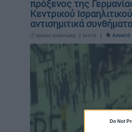
πρόξενος της Γερμανία
Κεντρικού Ισραηλιτικο
αντισημιτικά συνθήματ
🕛 χρόνος ανάγνωσης: 2 λεπτά ┋ 🗣️
Ανοικτό 
Do Not Pr