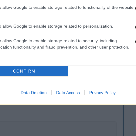
σραήλ, αλλά και πάρα πολλά κράτη με την
υργών τους στήριξαν το δίκαιο αγώνα του
o allow Google to enable storage related to functionality of the website
 να εξαλείψουν αυτό το κράτος και αυτό
με
».
o allow Google to enable storage related to personalization.
ι από νωρίς το πρωί την αποκατάσταση της
o allow Google to enable storage related to security, including
ς εβραϊκής κοινότητας στη Θεσσαλονίκη
cation functionality and fraud prevention, and other user protection.
ίτρινη μπογιά, έσβησαν τα συνθήματα που
των Εβραίων και υπέρ της Γάζας («Free
CONFIRM
Data Deletion
Data Access
Privacy Policy
. Το ΕΘΝΟΣ θα παρεμβαίνει και τα προσβλητικά σχόλια θα