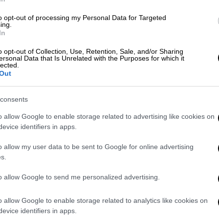
 είναι απαράδεκτος και ειδικά σ' αυτή την
ος
, τονίζοντας πως «η
Γερμανία
στέκεται
to opt-out of processing my Personal Data for Targeted
 εδώ και σ' ολόκληρο τον κόσμο.
Αυτοί που
ing.
In
να τιμωρηθούν
».
o opt-out of Collection, Use, Retention, Sale, and/or Sharing
 τα αντισημιτικά λόγια που έγραψαν στην
ersonal Data that Is Unrelated with the Purposes for which it
lected.
Εβραίων, που έχει γίνει σύμβολο για την
Out
στε εναντίον του αντισημιτισμού και του
ροι και θέλουμε να συνυπάρχουμε μαζί με
consents
 Κεντρικού Ισραηλιτικού Συμβουλίου και
o allow Google to enable storage related to advertising like cookies on
ονίκης, Δαυιδ Σαλτιέλ.
evice identifiers in apps.
αι στο Ισραήλ, σημείωσε: «το Ισραήλ για
o allow my user data to be sent to Google for online advertising
τηρίζουμε τον αγώνα του Ισραήλ για
s.
άνθρωποι
, περισσότεροι από 1400 και ήταν
to allow Google to send me personalized advertising.
ψει και αυτό σημαίνει πως πάντα πρέπει να
κελειό». Τόνισε δε, πως, «την ισραηλιτική
o allow Google to enable storage related to analytics like cookies on
ερμανία και η Ελλάδα, καθώς ο
evice identifiers in apps.