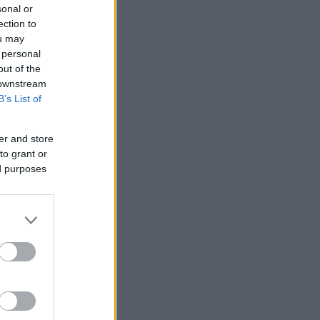
sonal or
ection to
ou may
 personal
out of the
 downstream
B’s List of
er and store
to grant or
ed purposes