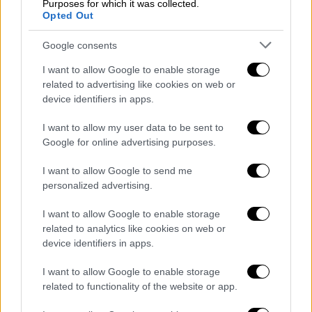
Purposes for which it was collected.
Opted Out
Google consents
Πολιτική
|
18.03.2022 20:32
Σώος ο Έλληνας πρόξενος στη
I want to allow Google to enable storage
related to advertising like cookies on web or
Μαριούπολη - Η ελληνική διπλωματική
device identifiers in apps.
αποστολή πέρασε στη Μολδαβία
I want to allow my user data to be sent to
Η επιχείρηση ολοκληρώθηκε με επιτυχία
Google for online advertising purposes.
I want to allow Google to send me
personalized advertising.
I want to allow Google to enable storage
related to analytics like cookies on web or
device identifiers in apps.
I want to allow Google to enable storage
related to functionality of the website or app.