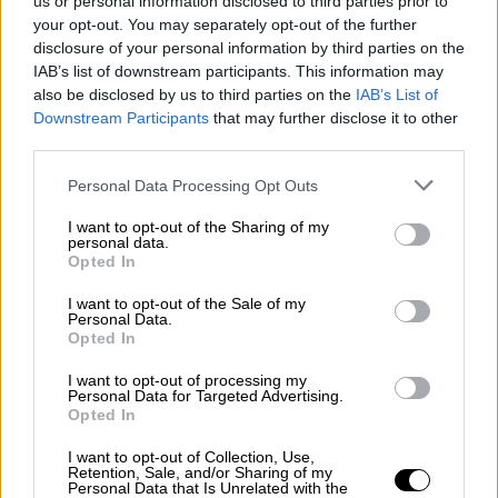
us or personal information disclosed to third parties prior to
Έλληνα πρόξενο στη Μαριούπολη
your opt-out. You may separately opt-out of the further
disclosure of your personal information by third parties on the
Μανώλη Ανδρουλάκη
IAB’s list of downstream participants. This information may
Ο πρωθυπουργός Κυριάκος Μητσοτάκης
also be disclosed by us to third parties on the
IAB’s List of
επικοινώνησε σήμερα με τον Γενικό
Downstream Participants
that may further disclose it to other
third parties.
Πρόξενο της Ελλάδας στη Μαριούπολη,
Μανώλη Ανδρουλάκη
Please note that this website/app uses one or more Google
Personal Data Processing Opt Outs
services and may gather and store information including but
not limited to your visit or usage behaviour. You may click to
I want to opt-out of the Sharing of my
personal data.
grant or deny consent to Google and its third-party tags to
Opted In
use your data for below specified purposes in below Google
consent section.
I want to opt-out of the Sale of my
Personal Data.
Opted In
I want to opt-out of processing my
Personal Data for Targeted Advertising.
Opted In
I want to opt-out of Collection, Use,
Retention, Sale, and/or Sharing of my
Personal Data that Is Unrelated with the