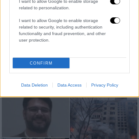
I want to allow Google to enable storage
related to personalization.
I want to allow Google to enable storage
related to security, including authentication
Κόσμος
|
17.03.2022 17:45
functionality and fraud prevention, and other
user protection.
Την Παρασκευή θα περάσει τα σύνορα
με Μολδαβία ο έλληνας πρόξενος της
Μαριούπολης
CONFIRM
Ο Μανώλης Ανδρουλάκης έφτασε πριν από
λίγο στην πόλη Ουμάν
Data Deletion
Data Access
Privacy Policy