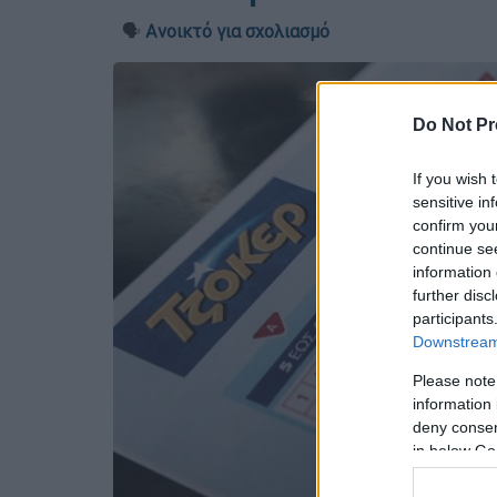
🗣️
Ανοικτό για σχολιασμό
Do Not Pr
If you wish 
sensitive in
confirm you
continue se
information 
further disc
participants
Downstream 
Please note
information 
deny consent
in below Go