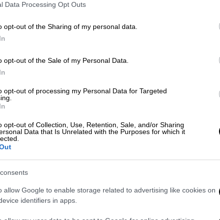
l Data Processing Opt Outs
o opt-out of the Sharing of my personal data.
In
o opt-out of the Sale of my Personal Data.
In
 το ΕΘΝΟΣ στη Google
to opt-out of processing my Personal Data for Targeted
ing.
ρωση του
Τζόκερ
που μοιράζει πάνω από
In
o opt-out of Collection, Use, Retention, Sale, and/or Sharing
ersonal Data that Is Unrelated with the Purposes for which it
10, 17, 18, 19
και Τζόκερ ο αριθμός
16
.
lected.
Out
 Τζόκερ διεξάγονται κάθε Τρίτη, Πέμπτη
consents
o allow Google to enable storage related to advertising like cookies on
evice identifiers in apps.
. Το ΕΘΝΟΣ θα παρεμβαίνει και τα προσβλητικά σχόλια θα