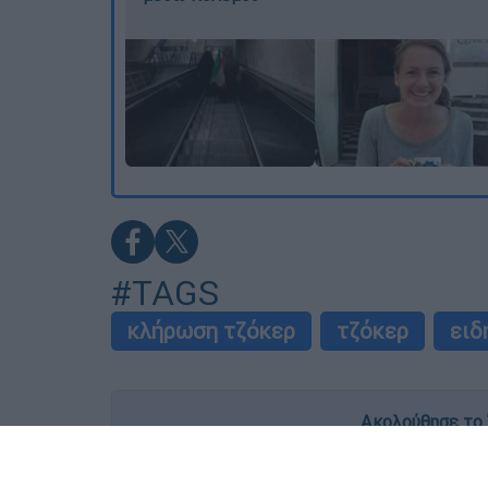
#TAGS
κλήρωση τζόκερ
τζόκερ
ειδ
Ακολούθησε το 
Live όλες οι εξελίξεις λεπτό προς