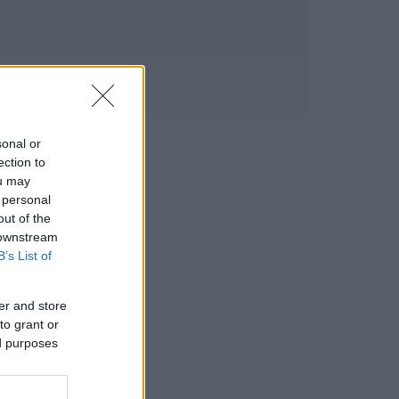
sonal or
ection to
ou may
 personal
out of the
 downstream
B’s List of
er and store
to grant or
ed purposes