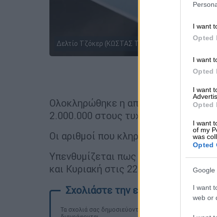
Persona
I want t
Opted 
Δελτίο Τζόκερ (ΚΩΣΤΑΣ ΤΖΟΥΜΑΣ/EUROKINISSI)
I want t
Opted 
Προσθέστε
I want 
Advertis
Ολοκληρώθηκε η αποψινή (9/11) κλή
Opted 
2.000.000 στους τυχερούς.
I want t
of my P
Οι αριθμοί που κληρώθηκαν είναι:
1, 
was col
Opted 
Υπενθυμίζεται πως οι κληρώσεις του
και Κυριακή στις 22:00.
Google 
I want t
web or d
Τα σχολιά σας δημοσιεύονται άμεσα με δική σας ευθύνη
διαγράφονται