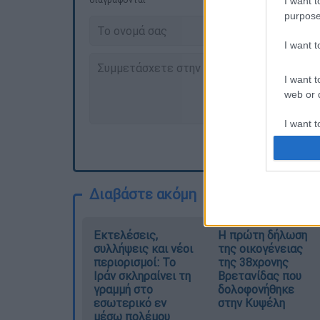
I want t
purpose
I want 
I want t
web or d
I want t
or app.
I want t
Διαβάστε ακόμη
I want t
authenti
Εκτελέσεις,
Η πρώτη δήλωση
συλλήψεις και νέοι
της οικογένειας
περιορισμοί: Το
της 38χρονης
Ιράν σκληραίνει τη
Βρετανίδας που
γραμμή στο
δολοφονήθηκε
εσωτερικό εν
στην Κυψέλη
μέσω πολέμου