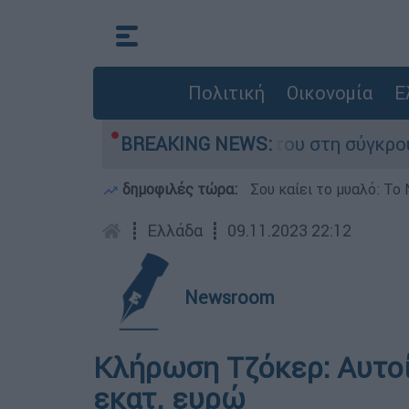
Πολιτική
Οικονομία
Ε
λη Δαμίγο που έχασε τη ζωή του στη σύγκρουση
BREAKING NEWS:
δημοφιλές τώρα:
Σου καίει το μυαλό: Το 
┋
Ελλάδα
┋
09.11.2023 22:12
Newsroom
Κλήρωση Τζόκερ: Αυτοί 
εκατ. ευρώ