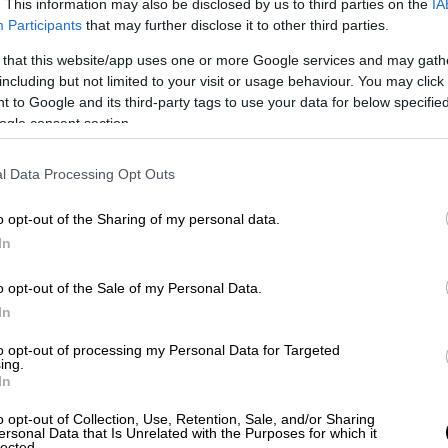
. This information may also be disclosed by us to third parties on the
IA
Participants
that may further disclose it to other third parties.
 that this website/app uses one or more Google services and may gath
including but not limited to your visit or usage behaviour. You may click 
 to Google and its third-party tags to use your data for below specifi
ogle consent section.
l Data Processing Opt Outs
o opt-out of the Sharing of my personal data.
In
o opt-out of the Sale of my Personal Data.
In
to opt-out of processing my Personal Data for Targeted
ing.
In
o opt-out of Collection, Use, Retention, Sale, and/or Sharing
ίδα σούπερ - μάρκετ, η οποία αμέσως μετά
ersonal Data that Is Unrelated with the Purposes for which it
lected.