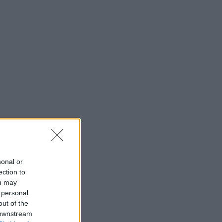
sonal or
ection to
ou may
 personal
out of the
 downstream