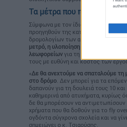
authenti
Τα μέτρα που προτείνουν οι
Σύμφωνα με τον ίδιο, οι εκπρόσωποι
προηγηθούν της κατασκευής του έργ
δρομολογίων των αστικών λεωφορε
μετρό, η υλοποίηση του έργου του δ
λεωφορείων
για τη μεταφορά εργαζο
τους με ευθύνη και κόστος των εργο
«
Δε θα ανεχτούμε να σπαταλούμε τη μ
στο δρόμο
. Δεν μπορεί για τα επόμε
δαπανούν για τη δουλειά τους 10 και
καθημερινά από ατυχήματα, κυρίως ό
δε θα μπορέσουν να αντιμετωπίσουν 
χρήματα που θα δοθούν για το fly ov
ογδόντα σύγχρονα σχολεία και να γίν
σημειώνει ο κ. Τσιαούσης.