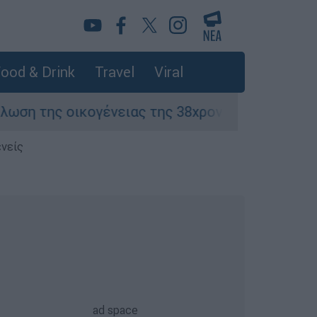
ood & Drink
Travel
Viral
ένειας της 38χρονης Βρετανίδας που δολοφον
ενείς