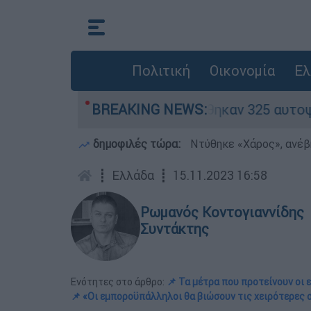
Πολιτική
Οικονομία
Ελ
κινα» - Ολοκληρώθηκαν 325 αυτοψίες στις πληγε
BREAKING NEWS:
δημοφιλές τώρα:
Ντύθηκε «Χάρος», ανέβ
┋
Ελλάδα
┋
15.11.2023 16:58
Ρωμανός Κοντογιαννίδης
Συντάκτης
Ενότητες στο άρθρο:
📌 Τα μέτρα που προτείνουν οι 
📌 «Οι εμποροϋπάλληλοι θα βιώσουν τις χειρότερες 