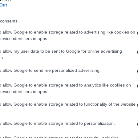
ατασκευής του fly over
προχώρησε σε
Out
στα γραφεία της
, η οποία εκ των πραγμάτων
 θα μετατραπεί σε αύξηση των ωρών
consents
o allow Google to enable storage related to advertising like cookies on
evice identifiers in apps.
όν τον τρόπο που ξεκίνησε να
ση στις ζωές των εργαζομένων
,
o allow my user data to be sent to Google for online advertising
μπόλες στον αδιαπέραστο περιφερειακό και
s.
αστε αντίθετοι στο έργο και δεν έχουμε
to allow Google to send me personalized advertising.
ασκευή του
. Λέμε ότι πρέπει να δοθούν
εις, που θα προστατεύσουν τις ζωές των
o allow Google to enable storage related to analytics like cookies on
ας. Λέμε να γίνει μία επιστημονική μελέτη
evice identifiers in apps.
α μία ακόμα φορά την τακτική του πάμε κι
φέλους για να βγουν κερδισμένοι οι
o allow Google to enable storage related to functionality of the website
θα συμμετάσχουν μέσω ΣΔΙΤ σε αυτό το
σιαούσης
, αντιπρόεδρος του Συνδικάτου
o allow Google to enable storage related to personalization.
τιστικών Επιχειρήσεων και μέλος του
ϋπαλληλικού Κέντρου Θεσσαλονίκης.
o allow Google to enable storage related to security, including