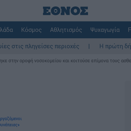
λάδα
Κόσμος
Αθλητισμός
Ψυχαγωγία
F
ίσες περιοχές
Η πρώτη δήλωση της οικογ
ηκε στην οροφή νοσοκομείου και κοιτούσε επίμονα τους ασθ
εργαζόμενοι
συνέπειες»