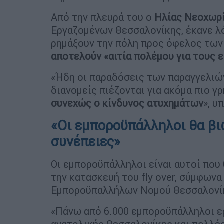
Από την πλευρά του ο
Ηλίας Νεοχωρ
Εργαζομένων Θεσσαλονίκης, έκανε λό
ρημάξουν την πόλη προς όφελος των
αποτελούν «αιτία πολέμου για τους 
«Ήδη οι παραδόσεις των παραγγελιών
διανομείς πιέζονται για ακόμα πιο 
συνεχώς ο κίνδυνος ατυχημάτων
», υ
«Οι εμποροϋπάλληλοι θα βι
συνέπειες»
Οι εμποροϋπάλληλοι είναι αυτοί που
την κατασκευή του fly over, σύμφων
Εμποροϋπαλλήλων Νομού Θεσσαλονί
«Πάνω από 6.000 εμποροϋπάλληλοι ε