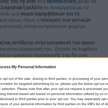
υής του fly over
στη
Θεσσαλονίκη
, μέχρι να
κλοφοριακή μελέτη
σε συνεργασία με τα
γίνει μια
σειρά παρεμβάσεων για τη
κατοίκων, όπως η
πύκνωση των αστικών
 συνέντευξη τύπου εκπρόσωποι φορέων
είναι αντίθετοι στην κατασκευή του έργου
δια στην υλοποίησή του. Ζητούν να ληφθούν
ν οι εργασίες κατασκευής του fly over,
οι καθημερινές μετακινήσεις των
ης εργασίας τους αλλά και
για να μη βρουν
ocess My Personal Information
ουν τα ωράρια
εργασίας
.
to opt-out of the sale, sharing to third parties, or processing of your per
formation for targeted advertising by us, please use the below opt-out s
r selection. Please note that after your opt-out request is processed y
eing interest-based ads based on personal information utilized by us or
disclosed to third parties prior to your opt-out. You may separately opt-
losure of your personal information by third parties on the IAB’s list of