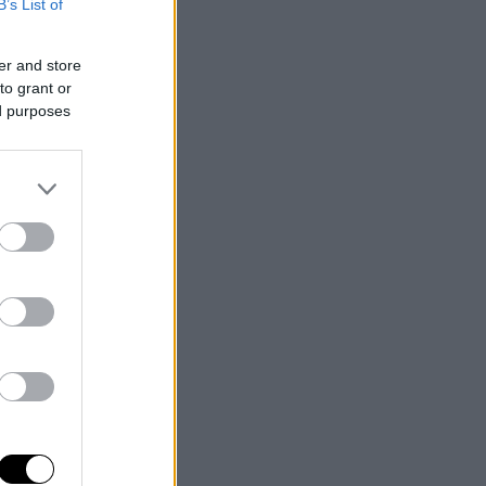
B’s List of
er and store
to grant or
ed purposes