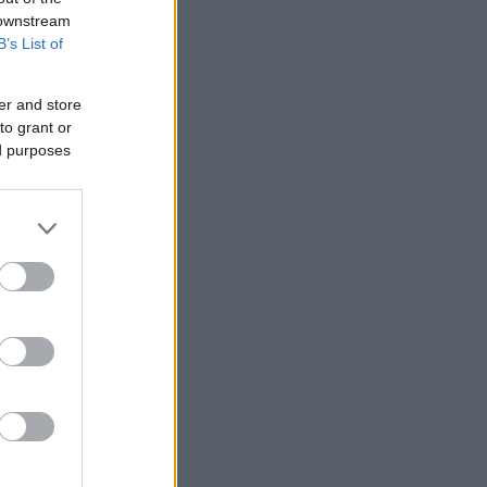
 downstream
B’s List of
er and store
to grant or
ed purposes