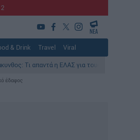
12
od & Drink
Travel
Viral
 Τι απαντά η ΕΛΑΣ για τους 8 βιασμούς τουριστ
κό έδαφος