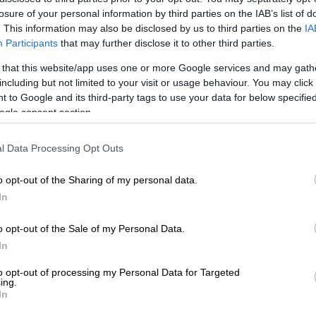
losure of your personal information by third parties on the IAB’s list of
. This information may also be disclosed by us to third parties on the
IA
Participants
that may further disclose it to other third parties.
 that this website/app uses one or more Google services and may gath
I)
including but not limited to your visit or usage behaviour. You may click 
 to Google and its third-party tags to use your data for below specifi
ogle consent section.
 το ΕΘΝΟΣ στη Google
l Data Processing Opt Outs
ι, σύμφωνα με τις πρώτες πληροφορίες του
υ
Προαστιακού
Σιδηροδρόμου
Πατρών
λίγο
o opt-out of the Sharing of my personal data.
In
ρωση της Γούναρη με την Οθωνος Αμαλία
ς
o opt-out of the Sale of my Personal Data.
ατισμοί μεταξύ των περίπου 70 επιβατών
In
to opt-out of processing my Personal Data for Targeted
ing.
In