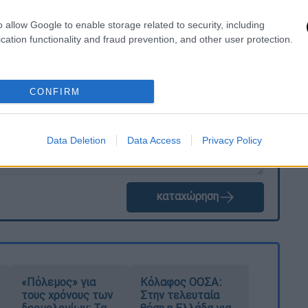
o allow Google to enable storage related to security, including
cation functionality and fraud prevention, and other user protection.
. Το ΕΘΝΟΣ θα παρεμβαίνει και τα προσβλητικά σχόλια θα
CONFIRM
Data Deletion
Data Access
Privacy Policy
καταχώρηση
«Πόλεμος» για
Κόλαφος ΟΟΣΑ:
τους χρόνους των
Στην τελευταία
δρομολογίων: Τα
θέση η Ελλάδα για