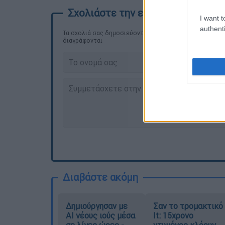
I want t
authenti
Τα σχολιά σας δημοσιεύονται άμεσα με δική σας ευθύνη
διαγράφονται
Διαβάστε ακόμη
Δημιούργησαν με
Σαν το τρομακτικό
AI νέους ιούς μέσα
It: 15χρονο
σε λίγες ώρες -
ντυμένος κλόουν