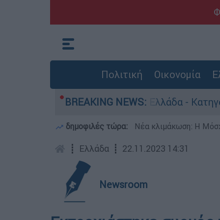
Φ
Πολιτική
Οικονομία
Ε
ια ανθρωποκτονίες στην Ελλάδα - Κατηγορείται 
BREAKING NEWS:
δημοφιλές τώρα:
Νέα κλιμάκωση: Η Μόσχ
┋
Ελλάδα
┋
22.11.2023 14:31
Newsroom