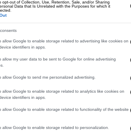
o opt-out of Collection, Use, Retention, Sale, and/or Sharing
ersonal Data that Is Unrelated with the Purposes for which it
lected.
σης του φορτηγού που έπεσε από
Out
ο σημείο
consents
o allow Google to enable storage related to advertising like cookies on
evice identifiers in apps.
, η γραμμή
«είχε στραβώσει
», ενώ πηγές
 εκτροχιασμός δεν οφείλεται στην
o allow my user data to be sent to Google for online advertising
s.
νου ότι στο σημείο εκείνο οι ταχύτητες
ρές.
to allow Google to send me personalized advertising.
λόγω του μερικού εκτροχιασμού της
o allow Google to enable storage related to analytics like cookies on
δρέας), τα δρομολόγια των αμαξοστοιχιών
evice identifiers in apps.
. Επίσης τα δρομολόγια της γραμμής Ρίο -
 το 12308 και ώρα αναχώρησης 15.08, στο
o allow Google to enable storage related to functionality of the website
 θα πραγματοποιούνται με λεωφορεία μέχρι
o allow Google to enable storage related to personalization.