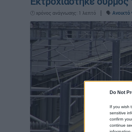
Εκτροχιάστηκε συρμός
🕛 χρόνος ανάγνωσης: 1 λεπτό ┋ 🗣️
Ανοικτό 
Do Not Pr
If you wish 
sensitive in
confirm you
continue se
information 