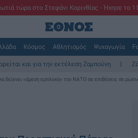
ωτιά τώρα στο Στεφάνι Κορινθίας - Ήχησε το 1
λλάδα
Κόσμος
Αθλητισμός
Ψυχαγωγία
Fo
και για την εκτέλεση Ζαμπούνη
Ζάκυνθος:
α δείχνει «άμεση εμπλοκή» του ΝΑΤΟ σε επιθέσεις σε ρωσι