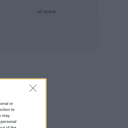
sonal or
ection to
ou may
 personal
out of the