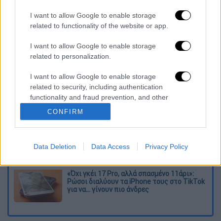
I want to allow Google to enable storage
related to functionality of the website or app.
Διαβάστε ακόμη
I want to allow Google to enable storage
Η «μαύρη» καταγραφή των πυρκαγιών: 118
related to personalization.
κτίρια κρίθηκαν «κόκκινα» -
Ολοκληρώθηκαν 325 αυτοψίες στις
πληγείσες περιοχές
I want to allow Google to enable storage
related to security, including authentication
Η πρώτη δήλωση της οικογένειας της
functionality and fraud prevention, and other
38χρονης Βρετανίδας που δολοφονήθηκε
user protection.
στην Κυψέλη
CONFIRM
Ντύθηκε «Χάρος», ανέβηκε στην οροφή
νοσοκομείου και κοιτούσε επίμονα τους
Data Deletion
Data Access
Privacy Policy
ασθενείς
«Όχι γκέι 17 Pro, αλλά σπασμένο 11άρι»:
Ρώσοι διαλύουν τα iPhone τους στο TikTok
για να... γίνουν πιο άνδρες