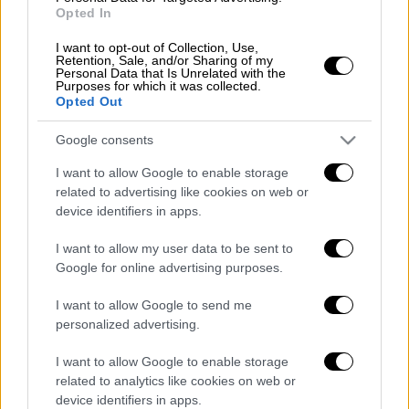
Opted In
I want to opt-out of Collection, Use,
Retention, Sale, and/or Sharing of my
Προς το παρόν δεν είναι γνωστές οι
Personal Data that Is Unrelated with the
Purposes for which it was collected.
συνθήκες υπό τις οποίες σημειώθηκε το
Opted Out
τροχαίο δυστύχημα.
Google consents
I want to allow Google to enable storage
related to advertising like cookies on web or
Τα σχολιά σας δημοσιεύονται άμεσα με δική σας ευθύνη. Το
ΕΘΝΟΣ θα παρεμβαίνει και τα προσβλητικά σχόλια θα
device identifiers in apps.
διαγράφονται
I want to allow my user data to be sent to
Google for online advertising purposes.
I want to allow Google to send me
personalized advertising.
I want to allow Google to enable storage
related to analytics like cookies on web or
device identifiers in apps.
καταχώρηση