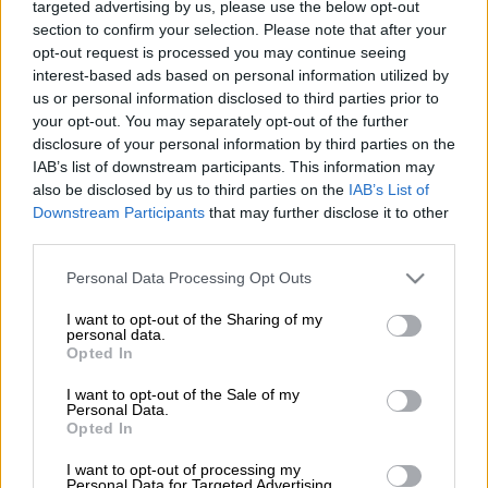
targeted advertising by us, please use the below opt-out
Τραγωδία
στο
Ίλιον
με
νεκρό
οδηγό μηχανής,
section to confirm your selection. Please note that after your
μετά από σύγκρουση της μοτοσυκλέτας με
opt-out request is processed you may continue seeing
ΙΧ όχημα. Στο νοσοκομείο και ένας
interest-based ads based on personal information utilized by
us or personal information disclosed to third parties prior to
τραυματίας
.
your opt-out. You may separately opt-out of the further
disclosure of your personal information by third parties on the
Ειδικότερα, τη ζωή του έχασε ένας
27χρονος
IAB’s list of downstream participants. This information may
ενώ
σοβαρά τραυματισμένος
είναι ο
οδηγός
also be disclosed by us to third parties on the
IAB’s List of
του
αυτοκινήτου
, 70 ετών, ο οποίος έχει
Downstream Participants
that may further disclose it to other
μεταφερθεί στον «Ερυθρό Σταύρο».
third parties.
Please note that this website/app uses one or more Google
Personal Data Processing Opt Outs
services and may gather and store information including but
ΔΙΑΒΑΣΤΕ ΕΠΙΣΗΣ
not limited to your visit or usage behaviour. You may click to
I want to opt-out of the Sharing of my
personal data.
grant or deny consent to Google and its third-party tags to
Παιδεία
|
22.12.2023 06:45
Opted In
use your data for below specified purposes in below Google
Ιδιωτικά Πανεπιστήμια: Οι θέλεις
consent section.
I want to opt-out of the Sale of my
των κομμάτων - Ποιοι απορρίπτουν
Personal Data.
Opted In
εξαρχής και ποιοι το…συζητούν αλλά
με όρους
I want to opt-out of processing my
Personal Data for Targeted Advertising.