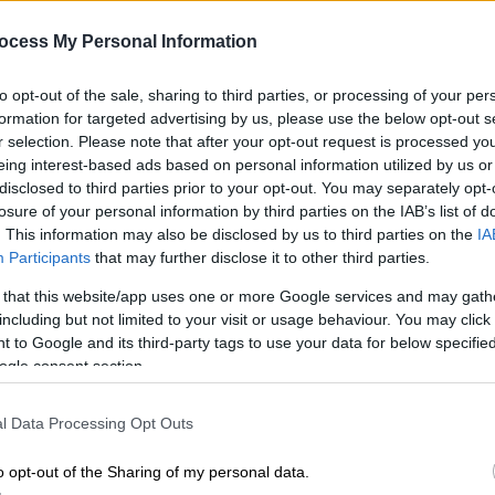
εξαπλώθηκε σε όλη την
Κε
ocess My Personal Information
πολυκατοικία
Κ
0
Τι λένε οι κάτοικοι της περιοχής για
to opt-out of the sale, sharing to third parties, or processing of your per
την καταστροφική πυρκαγιά
formation for targeted advertising by us, please use the below opt-out s
r selection. Please note that after your opt-out request is processed y
eing interest-based ads based on personal information utilized by us or
Ώρ
disclosed to third parties prior to your opt-out. You may separately opt-
Ελλάδα
|
30.04.2026 17:52
Ώ
losure of your personal information by third parties on the IAB’s list of
Τεράστια καταστροφή μετά τη
. This information may also be disclosed by us to third parties on the
IA
φωτιά σε κατάστημα με
Participants
that may further disclose it to other third parties.
ανταλλακτικά στο Ίλιον - Κάηκαν
 that this website/app uses one or more Google services and may gath
διαμερίσματα
including but not limited to your visit or usage behaviour. You may click 
ΑΠ
 to Google and its third-party tags to use your data for below specifi
Από τη φωτιά καταστράφηκαν όλοι οι
ogle consent section.
Γ
δύο κατοικημένοι όροφοι πάνω από
π
την αποθήκη ανταλλακτικών, ενώ
l Data Processing Opt Outs
σ
προκλήθηκαν μικρές φθορές σε
διπλανά κτίρια
o opt-out of the Sharing of my personal data.