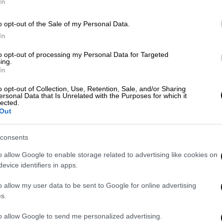
In
Κε
o opt-out of the Sale of my Personal Data.
Κ
Ελλάδα
|
30.04.2026 15:53
In
0
Φωτιά σε αποθήκη
to opt-out of processing my Personal Data for Targeted
ανταλλακτικών στο Ίλιον - Οι
ing.
φλόγες επεκτάθηκαν και σε
In
διαμερίσματα
o opt-out of Collection, Use, Retention, Sale, and/or Sharing
Με
ersonal Data that Is Unrelated with the Purposes for which it
Μεγάλη κινητοποίηση της
Μ
lected.
Πυροσβεστικής
Out
0
consents
o allow Google to enable storage related to advertising like cookies on
evice identifiers in apps.
Ελλάδα
|
24.02.2026 17:57
o allow my user data to be sent to Google for online advertising
Απίστευτο περιστατικό στο Ίλιον:
s.
Κάλεσαν διασώστη σε κέντρο
διασκέδασης και αυτός πήρε το
to allow Google to send me personalized advertising.