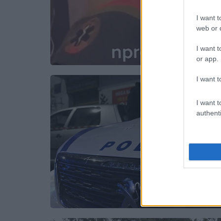
I want t
web or d
I want t
or app.
I want t
I want t
authenti