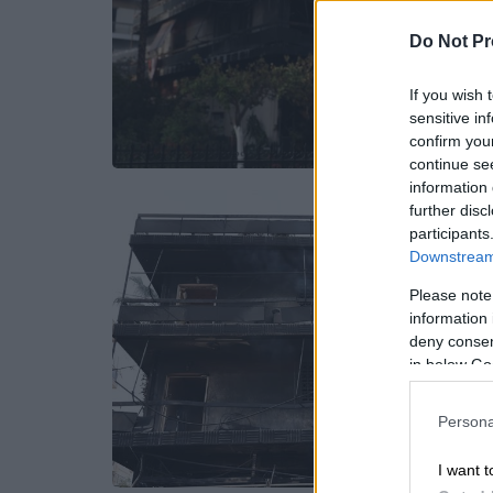
Do Not Pr
If you wish 
sensitive in
confirm you
continue se
information 
further disc
participants
Downstream 
Please note
information 
deny consent
in below Go
Persona
I want t