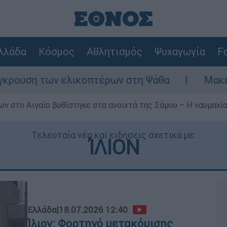
λλάδα
Κόσμος
Αθλητισμός
Ψυχαγωγία
Fo
ελικοπτέρων στη Ψάθα
Μακελειό στη Βόρε
ν στο Αιγαίο βυθίστηκε στα ανοιχτά της Σάμου – Η ναυμαχία 
Τελευταία νέα και ειδήσεις σχετικά με:
ΊΛΙΟΝ
Ελλάδα
|
18.07.2026 12:40
Ίλιον: Φορτηγό μετακόμισης