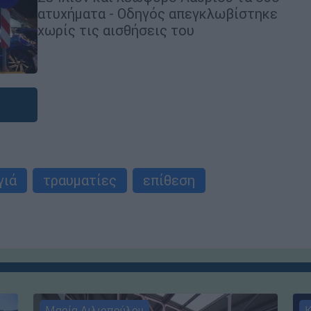
ατυχήματα - Οδηγός απεγκλωβίστηκε
χωρίς τις αισθήσεις του
γιά
τραυματίες
επίθεση
Μαρία Λιλιοπούλου
Κ