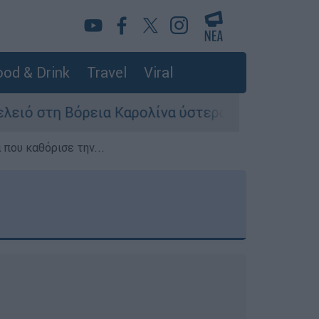
od & Drink
Travel
Viral
ια Καρολίνα ύστερα από πυροβολισμούς: Νεκροί
που καθόρισε την...