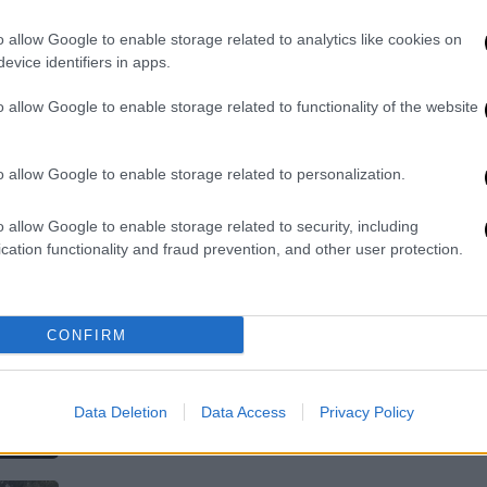
μικρόφωνο και τραγουδούσε
o allow Google to enable storage related to analytics like cookies on
Η διοίκηση του ΕΚΑΒ διέταξε ΕΔΕ για
evice identifiers in apps.
το περιστατικό
o allow Google to enable storage related to functionality of the website
o allow Google to enable storage related to personalization.
Ελλάδα
|
29.01.2026 17:12
o allow Google to enable storage related to security, including
Ίλιον: Συνελήφθησαν δύο μαθητές
cation functionality and fraud prevention, and other user protection.
που έκαναν φάρσα για βόμβα σε
σχολείο
Σε βάρος τους σχηματίστηκε
CONFIRM
δικογραφία για διασπορά ψευδών
ειδήσεων κατά συναυτουργία
Data Deletion
Data Access
Privacy Policy