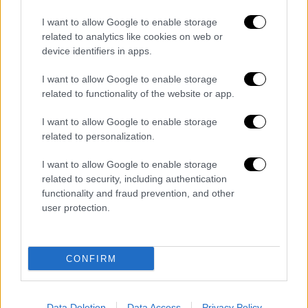
αποχώρησε από το
σημείο
. Ωστόσο,
μαρτυρίες κατοίκων της περιοχής, στοιχεία
I want to allow Google to enable storage
related to analytics like cookies on web or
του οχήματος και υλικό από κάμερες
device identifiers in apps.
ασφαλείας
συνέβαλαν στην ταυτοποίησή του
από τις Αρχές.
I want to allow Google to enable storage
related to functionality of the website or app.
I want to allow Google to enable storage
related to personalization.
I want to allow Google to enable storage
related to security, including authentication
functionality and fraud prevention, and other
user protection.
CONFIRM
Τα σχολιά σας δημοσιεύονται άμεσα με δική σας ευθύνη. Το
Data Deletion
Data Access
Privacy Policy