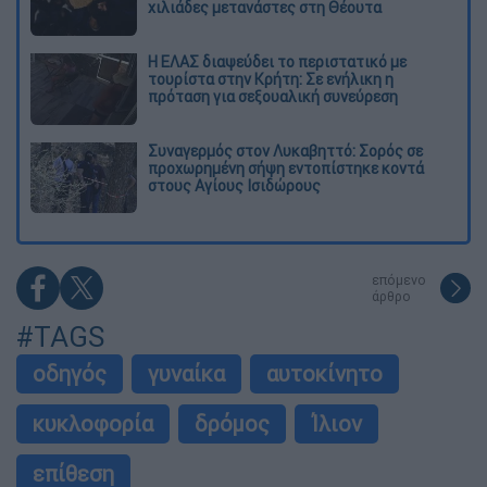
χιλιάδες μετανάστες στη Θέουτα
Η ΕΛΑΣ διαψεύδει το περιστατικό με
τουρίστα στην Κρήτη: Σε ενήλικη η
πρόταση για σεξουαλική συνεύρεση
Συναγερμός στον Λυκαβηττό: Σορός σε
προχωρημένη σήψη εντοπίστηκε κοντά
στους Αγίους Ισιδώρους
επόμενο
άρθρο
#TAGS
οδηγός
γυναίκα
αυτοκίνητο
κυκλοφορία
δρόμος
Ίλιον
επίθεση