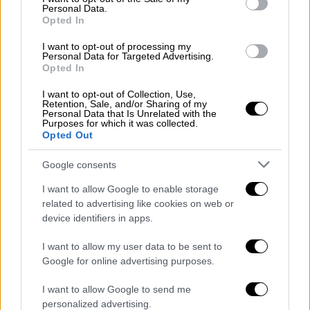
Personal Data.
δρόμος με αυξημένη
κυκλοφορία
, ενώ ο
Opted In
άλλος οδηγός φέρεται
να επικαλέστηκε
πρόβλημα υγείας
για να δικαιολογήσει την
I want to opt-out of processing my
Personal Data for Targeted Advertising.
άρνησή του να μετακινήσει το όχημά του.
Opted In
Η
ένταση
μεταξύ των δύο πλευρών
I want to opt-out of Collection, Use,
Retention, Sale, and/or Sharing of my
κλιμακώθηκε γρήγορα. Σύμφωνα με τις
Personal Data that Is Unrelated with the
Purposes for which it was collected.
καταγγελίες, ο άνδρας κατέβηκε από το
Opted Out
αυτοκίνητό του, πλησίασε το όχημα της
γυναίκας και τη χτύπησε στο πρόσωπο μέσα
Google consents
από το παράθυρο,
προκαλώντας της
I want to allow Google to enable storage
τραυματισμό
στο μάτι.
related to advertising like cookies on web or
device identifiers in apps.
Τη στιγμή της επίθεσης στο πίσω κάθισμα
I want to allow my user data to be sent to
βρισκόταν το ανήλικο παιδί της, το οποίο
Google for online advertising purposes.
έγινε μάρτυρας των όσων συνέβησαν.
I want to allow Google to send me
Μετά το συμβάν, ο φερόμενος δράστης
personalized advertising.