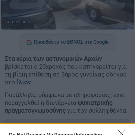
(screenshot)
Προσθέστε το ΕΘΝΟΣ στη Google
Στα χέρια των αστυνομικών Αρχών
βρίσκεται ο 29χρονος που κατηγορείται για
τη βίαιη επίθεση σε βάρος γυναίκας οδηγού
στο
Ίλιον
.
Παράλληλα, σύμφωνα με πληροφορίες, έχει
παραγγελθεί η διενέργεια
ψυχιατρικής
πραγματογνωμοσύνης
για τον συλληφθέντα.
ΔΙΑΒΑΣΤΕ ΕΠΙΣΗΣ
Do Not Process My Personal Information