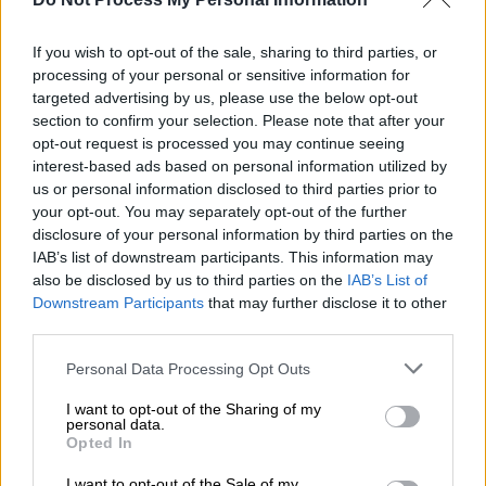
Ελλάδα
|
10.06.2026 17:04
Εξοργιστικό βίντεο: Νταής στο Ίλιον
If you wish to opt-out of the sale, sharing to third parties, or
γρονθοκοπά γυναίκα οδηγό μπροστά
processing of your personal or sensitive information for
targeted advertising by us, please use the below opt-out
στο ανήλικο παιδί της
section to confirm your selection. Please note that after your
opt-out request is processed you may continue seeing
interest-based ads based on personal information utilized by
us or personal information disclosed to third parties prior to
Το χρονικό
your opt-out. You may separately opt-out of the further
disclosure of your personal information by third parties on the
Το περιστατικό σημειώθηκε έπειτα από
IAB’s list of downstream participants. This information may
also be disclosed by us to third parties on the
IAB’s List of
διαφωνία για την προτεραιότητα σε
στενό
Downstream Participants
that may further disclose it to other
δρόμο
της περιοχής, όταν δύο οχήματα
third parties.
βρέθηκαν αντιμέτωπα χωρίς κανείς από
Please note that this website/app uses one or more Google
Personal Data Processing Opt Outs
τους
δύο οδηγούς
να μπορεί εύκολα να
services and may gather and store information including but
υποχωρήσει.
not limited to your visit or usage behaviour. You may click to
I want to opt-out of the Sharing of my
personal data.
grant or deny consent to Google and its third-party tags to
Opted In
Η
γυναίκα
υποστήριξε ότι δεν μπορούσε να
use your data for below specified purposes in below Google
κάνει όπισθεν, καθώς πίσω της υπήρχε
consent section.
I want to opt-out of the Sale of my