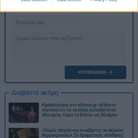
ΕΘΝΟΣ θα παρεμβαίνει και τα προσβλητικά σχόλια θα
διαγράφονται
καταχώρηση
Διαβάστε ακόμη
Kadebostany στο ethnos.gr: «Κάποτε
πίστευα ότι το να είσαι outsider ήταν
αδυναμία, τώρα το βλέπω ως δύναμη»
«Χωρίς σκηνές και κουβέρτες σε ακραίες
θερμοκρασίες»: Σε δραματικές συνθήκες