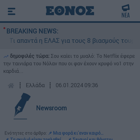
BREAKING NEWS:
η ΕΛΑΣ για τους 8 βιασμούς τουριστριών - «Μόν
δημοφιλές τώρα:
Σου καίει το μυαλό: Το Netflix έφερε
την ταινιάρα του Νόλαν που οι φαν έχουν κρυφό νο1 στην
καρδιά...
┋
Ελλάδα
┋
06.01.2024 09:36
Newsroom
Ενότητες στο άρθρο:
📌 Μια φορά κι΄εναν καιρό...
📌 Τα σκυλιά είχαν τρελαθεί...
📌 Σεισμοί και θάνατοι...