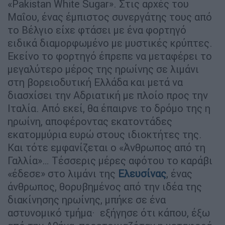
«Pakistan White Sugar». Στις αρχές του
Μαΐου, ένας έμπιστος συνεργάτης τους από
το Βέλγιο είχε φτάσει με ένα φορτηγό
ειδικά διαμορφωμένο με μυστικές κρύπτες.
Εκείνο το φορτηγό έπρεπε να μεταφέρει το
μεγαλύτερο μέρος της ηρωίνης σε λιμάνι
στη βορειοδυτική Ελλάδα και μετά να
διασχίσει την Αδριατική με πλοίο προς την
Ιταλία. Από εκεί, θα έπαιρνε το δρόμο της η
ηρωίνη, αποφέροντας εκατοντάδες
εκατομμύρια ευρώ στους ιδιοκτήτες της.
Και τότε εμφανίζεται ο «Άνθρωπος από τη
Γαλλία»… Τέσσερις μέρες αφότου το καράβι
«έδεσε» στο λιμάνι της
Ελευσίνας
, ένας
άνθρωπος, θορυβημένος από την ιδέα της
διακίνησης ηρωίνης, μπήκε σε ένα
αστυνομικό τμήμα· εξήγησε ότι κάπου, έξω