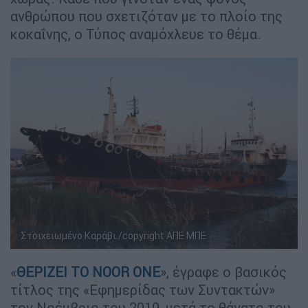
ανθρώπου που σχετιζόταν με το πλοίο της
κοκαΐνης, ο Τύπος αναμόχλευε το θέμα.
Στοιχειωμένο Καράβι./copyright ΑΠΕ ΜΠΕ
«
ΘΕΡΙΖΕΙ ΤΟ NOOR ONE
», έγραφε ο βασικός
τίτλος της «Εφημερίδας των Συντακτών»
τον Νοέμβριο του 2019, μετά το θάνατο του