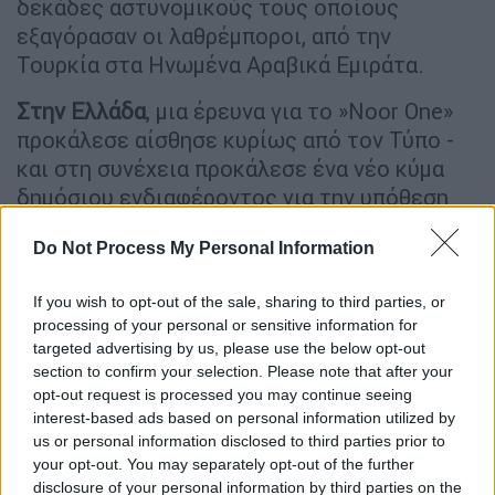
δεκάδες αστυνομικούς τους οποίους
εξαγόρασαν οι λαθρέμποροι, από την
Τουρκία στα Ηνωμένα Αραβικά Εμιράτα.
Στην Ελλάδα
, μια έρευνα για το »Noor One»
προκάλεσε αίσθησε κυρίως από τον Τύπο -
και στη συνέχεια προκάλεσε ένα νέο κύμα
δημόσιου ενδιαφέροντος για την υπόθεση
μέσω μιας προκαταρκτικής έρευνα και της
Do Not Process My Personal Information
ανάδειξης ενός νέου μεγιστάνα των μέσων
ενημέρωσης. Ο σημερινός πρωθυπουργός
If you wish to opt-out of the sale, sharing to third parties, or
της Ελλάδας και ο προκάτοχός του- κατά
processing of your personal or sensitive information for
καιρούς- έχουν κατηγορήσει ο ένας τον
targeted advertising by us, please use the below opt-out
άλλον για διασυνδέσεις με την υπόθεση της
section to confirm your selection. Please note that after your
ηρωίνης. Οι δολοφονίες, όμως, και οι
opt-out request is processed you may continue seeing
interest-based ads based on personal information utilized by
«περίεργοι» θάνατοι είναι το πιο ενδιαφέρον
us or personal information disclosed to third parties prior to
κομμάτι του «μυθιστορήματος». Όλα άρχισαν
your opt-out. You may separately opt-out of the further
τρεις μήνες μετά την κατάληψη του «Noor
disclosure of your personal information by third parties on the