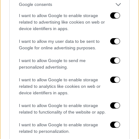
απέδρασαν από τις διαβόητες φυλακές
Google consents
«Εβίν» σκοτώνοντας έναν φύλακα. Ο Ντίζελ
διέφυγε στο Πακιστάν και ο Ζιντάστι στην
I want to allow Google to enable storage
related to advertising like cookies on web or
Κωνσταντινούπολη.
device identifiers in apps.
Με τα χρόνια
, που όλα τα σβήνουν και
I want to allow my user data to be sent to
θολώνουν μνήμες, ο Ζιντάστι έφτασε να
Google for online advertising purposes.
παίζει αξιοσημείωτους ρόλους στην
τουρκική δημόσια σκηνή. Ο Ζιντάστι
I want to allow Google to send me
personalized advertising.
φυλακίστηκε ξανά για διακίνηση ηρωίνης το
2007, αλλά αφέθηκε ελεύθερος γρήγορα
I want to allow Google to enable storage
επειδή φέρεται να αποκάλυψε σχέδιο
related to analytics like cookies on web or
ανατροπής του Ερντογάν, από ομάδα που και
device identifiers in apps.
ο ίδιος ήταν μέλος! Στους φακέλους της
I want to allow Google to enable storage
τουρκικής αστυνομίας είναι καταγεγραμμένο
related to functionality of the website or app.
ότι, μόλις ο Ζιντάστι απελευθερώθηκε από
I want to allow Google to enable storage
τη φυλακή γλίστρησε στον υπόκοσμο, αυτή
related to personalization.
τη φορά διοχετεύοντας μετρητά στο κίνημα