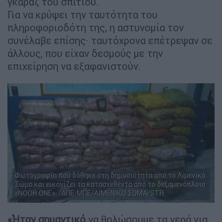
γκαράζ του σπιτιού.
Για να κρύψει την ταυτότητα του
πληροφοριοδότη της, η αστυνομία τον
συνέλαβε επίσης· ταυτόχρονα επέτρεψαν σε
άλλους, που είχαν δεσμούς με την
επιχείρηση να εξαφανιστούν.
Φωτογραφία που δόθηκε στη δημοσιότητα από το Λιμενικό
Σώμα και εικονίζει τα κατασχεθέντα από το δεξαμενόπλοιο
«NOOR ONE». /ΑΠΕ-ΜΠΕ/ΛΙΜΕΝΙΚΟ ΣΩΜΑ/STR
«Ήταν σημαντικό
να θολώσουμε τα νερά για