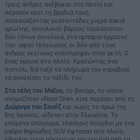
τρεις άνδρες ανέβηκαν στο πλοίο και
πέρασαν εκεί τη βραδιά τους,
συσκευάζοντας εκατοντάδες μικρά σακιά
ηρωίνης, συνολικού βάρους τουλάχιστον
δύο τόνων συνολικά, στα αμπάρια έρματος
του· αφού τελείωσαν, οι δύο από τους
άνδρες εκείνους επέστρεψαν στην ακτή. Ο
ένας έμεινε στο πλοίο. Κρατώντας ένα
πιστόλι, διέταξε το πλήρωμα του καραβιού
να συνεχίσει το ταξίδι του.
Στα τέλη του Μαΐου
, το βαπόρι, το οποίο
ονομαζόταν «Noor One», είχε περάσει από τη
Διώρυγα του Σουέζ
και νωρίς το πρωί της
6ης Ιουνίου, «έδενε» στην Ελευσίνα. Το
επόμενο απόγευμα, τέσσερις Κούρδοι με ένα
μαύρο θηριώδες SUV έφτασαν στο πλοίο,
έβγαλαν τους σάκους με την ηρωίνη από τα