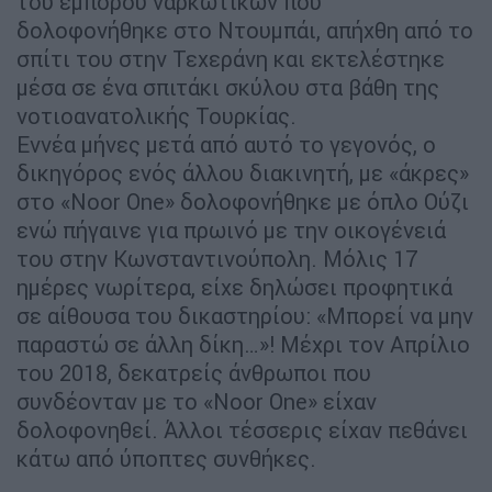
του εμπόρου ναρκωτικών που
δολοφονήθηκε στο Ντουμπάι, απήχθη από το
σπίτι του στην Τεχεράνη και εκτελέστηκε
μέσα σε ένα σπιτάκι σκύλου στα βάθη της
νοτιοανατολικής Τουρκίας.
Εννέα μήνες μετά από αυτό το γεγονός, ο
δικηγόρος ενός άλλου διακινητή, με «άκρες»
στο «Noor One» δολοφονήθηκε με όπλο Ούζι
ενώ πήγαινε για πρωινό με την οικογένειά
του στην Κωνσταντινούπολη. Μόλις 17
ημέρες νωρίτερα, είχε δηλώσει προφητικά
σε αίθουσα του δικαστηρίου: «Μπορεί να μην
παραστώ σε άλλη δίκη…»! Μέχρι τον Απρίλιο
του 2018, δεκατρείς άνθρωποι που
συνδέονταν με το «Noor One» είχαν
δολοφονηθεί. Άλλοι τέσσερις είχαν πεθάνει
κάτω από ύποπτες συνθήκες.