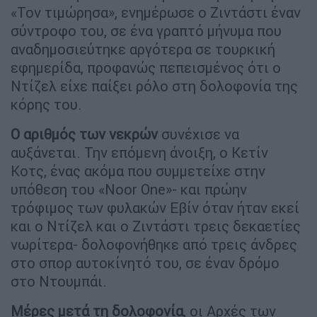
«Τον τιμώρησα», ενημέρωσε ο Ζιντάστι έναν
σύντροφο του, σε ένα γραπτό μήνυμα που
αναδημοσιεύτηκε αργότερα σε τουρκική
εφημερίδα, προφανώς πεπεισμένος ότι ο
Ντίζελ είχε παίξει ρόλο στη δολοφονία της
κόρης του.
Ο αριθμός των νεκρών
συνέχισε να
αυξάνεται. Την επόμενη άνοιξη, ο Κετίν
Κοτς, ένας ακόμα που συμμετείχε στην
υπόθεση του «Noor One»- και πρώην
τρόφιμος των φυλακών Εβίν όταν ήταν εκεί
και ο Ντίζελ και ο Ζιντάστι τρεις δεκαετίες
νωρίτερα- δολοφονήθηκε από τρεις άνδρες
στο σπορ αυτοκίνητό του, σε έναν δρόμο
στο Ντουμπάι.
Μέρες μετά τη δολοφονία
, οι Αρχές των