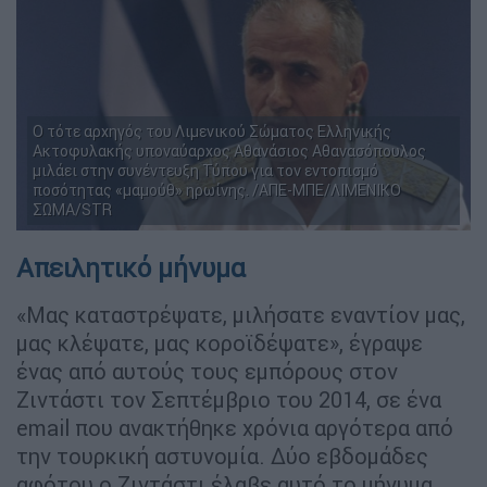
Ο τότε αρχηγός του Λιμενικού Σώματος Ελληνικής
Ακτοφυλακής υποναύαρχος Αθανάσιος Αθανασόπουλος
μιλάει στην συνέντευξη Τύπου για τον εντοπισμό
ποσότητας «μαμούθ» ηρωίνης. /ΑΠΕ-ΜΠΕ/ΛΙΜΕΝΙΚΟ
ΣΩΜΑ/STR
Απειλητικό μήνυμα
«Μας καταστρέψατε, μιλήσατε εναντίον μας,
μας κλέψατε, μας κοροϊδέψατε», έγραψε
ένας από αυτούς τους εμπόρους στον
Ζιντάστι τον Σεπτέμβριο του 2014, σε ένα
email που ανακτήθηκε χρόνια αργότερα από
την τουρκική αστυνομία. Δύο εβδομάδες
αφότου ο Ζιντάστι έλαβε αυτό το μήνυμα