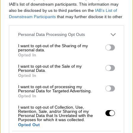
One» από τις Αρχές. Το πρόσωπο-κλειδί της
IAB’s list of downstream participants. This information may
also be disclosed by us to third parties on the
IAB’s List of
επιχείρησης είχε ήδη δραπετεύσει από την
Downstream Participants
that may further disclose it to other
Ελλάδα: ο οδηγός του μαύρου SUV που είχε
third parties.
μεταφέρει την ηρωίνη από την Ελευσίνα τον
Please note that this website/app uses one or more Google
Ιούνιο του 2014.
Personal Data Processing Opt Outs
services and may gather and store information including but
not limited to your visit or usage behaviour. You may click to
I want to opt-out of the Sharing of my
Κάποιες φορές
εμφανιζόταν με το όνομα
personal data.
grant or deny consent to Google and its third-party tags to
Μοχάμεντ Ντίζελ και ήταν Ιρανός κουρδικής
Opted In
use your data for below specified purposes in below Google
καταγωγής· φοβούμενος τη σύλληψη, ο
consent section.
I want to opt-out of the Sale of my
Ντίζελ είχε φύγει στην
Κωνσταντινούπολη
Personal Data.
Opted In
και είχε υποχρεωθεί σε έναν παιδικό φίλο
του, τον
Ναχί Σαριφί Ζιντάστι
(Naji Sharifi
I want to opt-out of processing my
Personal Data for Targeted Advertising.
Zindashti) να τον μεταφέρει λαθραία σε
Opted In
ασφαλές μέρος στο Ντουμπάι. Τριάντα
I want to opt-out of Collection, Use,
χρόνια πριν, ο Ζιντάστι και ο Ντίζελ είχαν
Retention, Sale, and/or Sharing of my
Personal Data that Is Unrelated with the
καταδικαστεί σε θάνατο στην
Τεχεράνη
με
Purposes for which it was collected.
την κατηγορία της διακίνησης ηρωίνης· μαζί
Opted Out