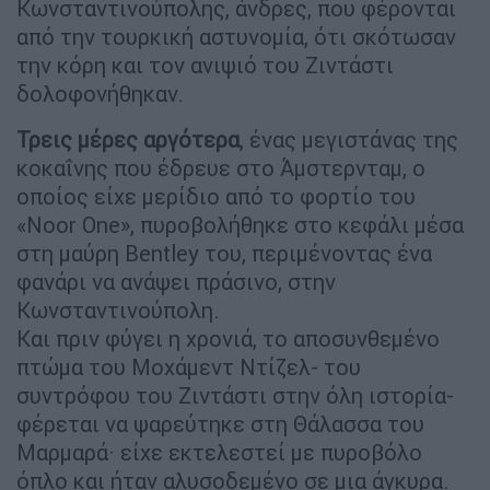
Κωνσταντινούπολης, άνδρες, που φέρονται
από την τουρκική αστυνομία, ότι σκότωσαν
την κόρη και τον ανιψιό του Ζιντάστι
δολοφονήθηκαν.
Τρεις μέρες αργότερα
, ένας μεγιστάνας της
κοκαΐνης που έδρευε στο Άμστερνταμ, ο
οποίος είχε μερίδιο από το φορτίο του
«Noor One», πυροβολήθηκε στο κεφάλι μέσα
στη μαύρη Bentley του, περιμένοντας ένα
φανάρι να ανάψει πράσινο, στην
Κωνσταντινούπολη.
Και πριν φύγει η χρονιά, το αποσυνθεμένο
πτώμα του Μοχάμεντ Ντίζελ- του
συντρόφου του Ζιντάστι στην όλη ιστορία-
φέρεται να ψαρεύτηκε στη Θάλασσα του
Μαρμαρά· είχε εκτελεστεί με πυροβόλο
όπλο και ήταν αλυσοδεμένο σε μια άγκυρα.