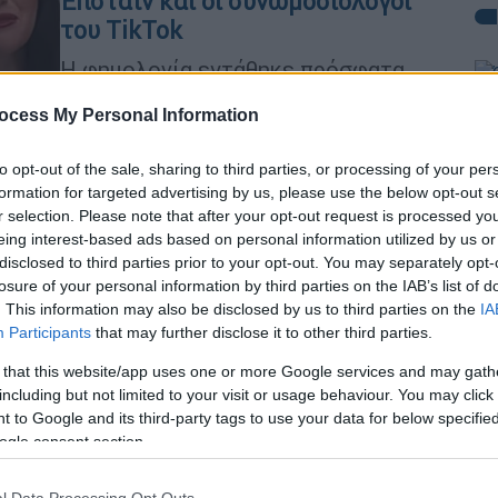
Έπσταϊν και οι συνωμοσιολόγοι
του TikTok
Η φημολογία εντάθηκε πρόσφατα,
όταν εμφανίστηκε ένα
Ώρ
ocess My Personal Information
ανεπιβεβαίωτο screenshot που
Ώ
συνδέεται με τα έγγραφα του
to opt-out of the sale, sharing to third parties, or processing of your per
καταδικασμένου για σεξουαλικά
formation for targeted advertising by us, please use the below opt-out s
εγκλήματα, Τζέφρι Έπσταϊν
r selection. Please note that after your opt-out request is processed y
eing interest-based ads based on personal information utilized by us or
Ώρ
disclosed to third parties prior to your opt-out. You may separately opt-
Ώ
Κόσμος
|
18.09.2025 15:00
losure of your personal information by third parties on the IAB’s list of
Η Μπριζίτ Μακρόν θα αποδείξει
. This information may also be disclosed by us to third parties on the
IA
Participants
στο δικαστήριο με επιστημονικά
that may further disclose it to other third parties.
στοιχεία ότι δεν γεννήθηκε
 that this website/app uses one or more Google services and may gath
Κε
άνδρας
including but not limited to your visit or usage behaviour. You may click 
Κ
 to Google and its third-party tags to use your data for below specifi
Αγωγή για συκοφαντική δυσφήμηση
0
ogle consent section.
μετά από επαναλαμβανόμενους
ισχυρισμούς περί αλλαγής φύλου της