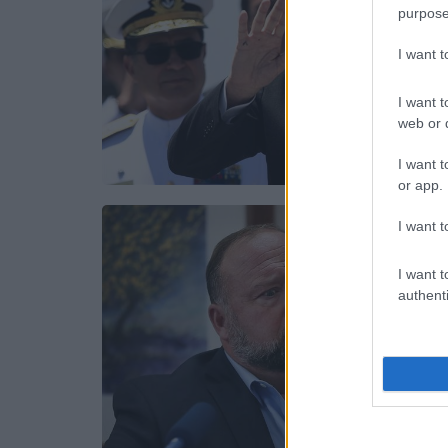
purpose
I want 
I want t
web or d
I want t
or app.
I want t
I want t
authenti