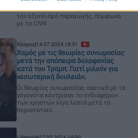
και ορισμένοι λογαριασμοί στα μέσα
κοινωνικής δικτύωσης, καθώς και
τον εξοπλισμό παραγωγής, σύμφωνα
με το CNN
Κόσμος
|
14.07.2024 18:31
Χαμός με τις θεωρίες συνωμοσίας
μετά την απόπειρα δολοφονίας
κατά του Τραμπ: Γιατί μιλούν για
«εσωτερική δουλειά»;
Οι θεωρίες συνωμοσίας σχετικά με τα
γεγονότα κέντρισαν το ενδιαφέρον
των χρηστών λίγα λεπτά μετά το
περιστατικό
Lifestyle
|
27.03.2024 19:00