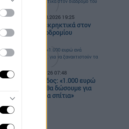
ΟΣΠΑΣΜΑΤΑ...
|
05.08.2026 19:25
ειψία: Drone με εκρηκτικά στον
ιάδρομο του αεροδρομίου
α Ελλάδος...
|
06.08.2026 07:48
ώστας Κατσαφάδος: «1.000 ευρώ
νά τετραγωνικό θα δώσουμε για
α ξαναχτιστούν τα σπίτια»