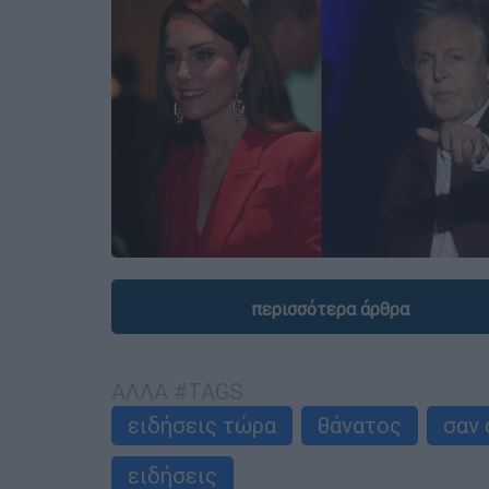
περισσότερα άρθρα
ΑΛΛΑ #TAGS
ειδήσεις τώρα
θάνατος
σαν 
ειδήσεις