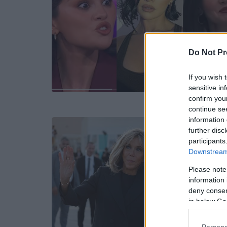
Do Not Pr
If you wish 
sensitive in
confirm you
continue se
information 
further disc
participants
Downstream 
Please note
information 
deny consent
in below Go