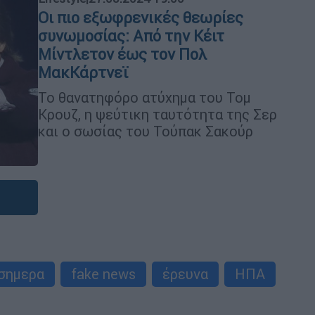
Οι πιο εξωφρενικές θεωρίες
συνωμοσίας: Aπό την Kέιτ
Μίντλετον έως τον Πολ
ΜακΚάρτνεϊ
Το θανατηφόρο ατύχημα του Τομ
Κρουζ, η ψεύτικη ταυτότητα της Σερ
και ο σωσίας του Τούπακ Σακούρ
σημερα
fake news
έρευνα
ΗΠΑ