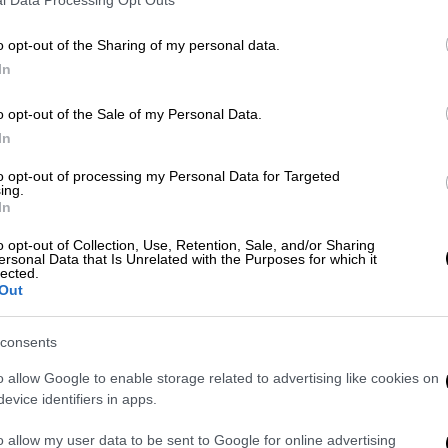
l Data Processing Opt Outs
Πρώτης Κυρίας της Γαλλίας
o opt-out of the Sharing of my personal data.
ΑΠ
In
Λ
Viral
|
22.12.2024 18:22
δ
o opt-out of the Sale of my Personal Data.
Υποστηρικτής της θεωρίας της
In
επίπεδης γης πήγε στη
Ανταρκτική και άλλαξε γνώμη:
to opt-out of processing my Personal Data for Targeted
ing.
«Κάποιες φορές είμαι λάθος...»
In
Να ταξιδέψουν στην Ανταρτική
o opt-out of Collection, Use, Retention, Sale, and/or Sharing
Ώρ
χρειάστηκαν οπαδοί της θεωρίας ότι
ersonal Data that Is Unrelated with the Purposes for which it
lected.
Κ
η γη είναι επίπεδη, ώστε να
Out
μεταπειστούν
α
ν
consents
o allow Google to enable storage related to advertising like cookies on
Κόσμος
|
21.11.2024 17:50
evice identifiers in apps.
Μπελάδες για τον Μπολσονάρου -
Κατηγορείται για συνωμοσία με
o allow my user data to be sent to Google for online advertising