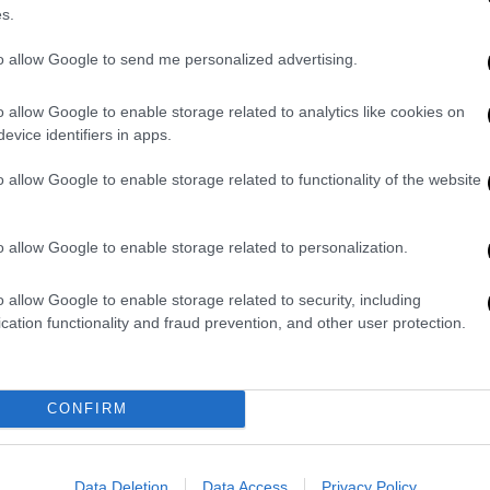
σκοπό τη διάπραξη
s.
πραξικοπήματος στη Βραζιλία
to allow Google to send me personalized advertising.
Επίσημο κατηγορητήριο εναντίον του
πρώην προέδρου αναμένεται να
o allow Google to enable storage related to analytics like cookies on
παρουσιάσει σήμερα η Ομοσπονδιακή
evice identifiers in apps.
Αστυνομία της χώρας
o allow Google to enable storage related to functionality of the website
Τεχνολογία
|
14.11.2024 22:42
o allow Google to enable storage related to personalization.
Το σατιρικό The Onion αγόρασε το
Infowars του συνωμοσιολόγου
o allow Google to enable storage related to security, including
Άλεξ Τζόουνς: «Σχεδιάζουμε μια…
cation functionality and fraud prevention, and other user protection.
πολύ ηλίθια ιστοσελίδα»
Η αγορά περιλαμβάνει την απόκτηση
CONFIRM
της πνευματικής ιδιοκτησίας της
εταιρείας Jones, όπως η ιστοσελίδα
της, οι λίστες πελατών, τα αποθέματα
Data Deletion
Data Access
Privacy Policy