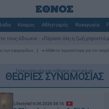
λάδα
Κόσμος
Αθλητισμός
Ψυχαγωγία
F
νε - «Πέρασε όλη η ζωή μπροστά μου»
Του
δα των εφημερίδων
|
➔ Μάθετε περισσότερα για τον καιρό
Τελευταία νέα και ειδήσεις σχετικά με:
ΘΕΩΡΙΕΣ ΣΥΝΩΜΟΣΙΑΣ
Lifestyle
|
16.06.2026 08:16