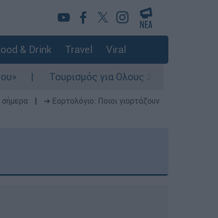
ood & Drink
Travel
Viral
ρισμός για Ολους 2026-2027: Τα SOS για να «κλ
 σήμερα
|
➔ Εορτολόγιο: Ποιοι γιορτάζουν