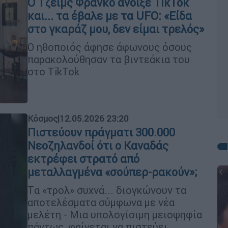
Ο Τζέιμς Φράνκο άνοιξε TikTok
και... τα έβαλε με τα UFO: «Είδα
στο γκαράζ μου, δεν είμαι τρελός»
Ο ηθοποιός άφησε άφωνους όσους
παρακολούθησαν τα βιντεάκια του
στο TikTok
Κόσμος
|
12.05.2026 23:20
Πιστεύουν πράγματι 300.000
Νεοζηλανδοί ότι ο Καναδάς
εκτρέφει στρατό από
μεταλλαγμένα «σούπερ-ρακούν»;
Tα «τρολ» συχνά... διογκώνουν τα
αποτελέσματα σύμφωνα με νέα
μελέτη - Μια υπολογίσιμη μειοψηφία
πάντως, φαίνεται να πιστεύει