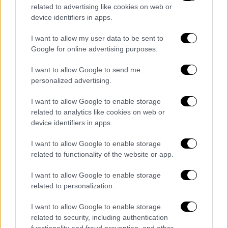
αυθαίρετο το ύψος του παραβόλου, θα
related to advertising like cookies on web or
επιστρέφεται στο άτομο που έκανε την
device identifiers in apps.
καταγγελία.
I want to allow my user data to be sent to
Πως «ξεκλειδώνει» η εκτός σχεδίου
Google for online advertising purposes.
δόμηση
I want to allow Google to send me
personalized advertising.
Πληρώντας
τρεις βασικές προϋποθέσεις θα
μπορούν να λάβουν άδεια δόμησης τα εκτός
I want to allow Google to enable storage
σχεδίου οικόπεδα και συγκεκριμένα:
related to analytics like cookies on web or
device identifiers in apps.
Η ύπαρξη της οδού για την εξυπηρέτηση
I want to allow Google to enable storage
των ακινήτων να φαίνεται σε
related to functionality of the website or app.
αεροφωτογραφίες προ της 27ης Ιουλίου
1977.
I want to allow Google to enable storage
Οι δρόμοι στους οποίους έχουν
related to personalization.
«πρόσωπο» τα γήπεδα να είναι πλάτους
I want to allow Google to enable storage
τουλάχιστον 3,5 μέτρων.
related to security, including authentication
Οι ιδιοκτήτες να πληρώσουν ειδικό