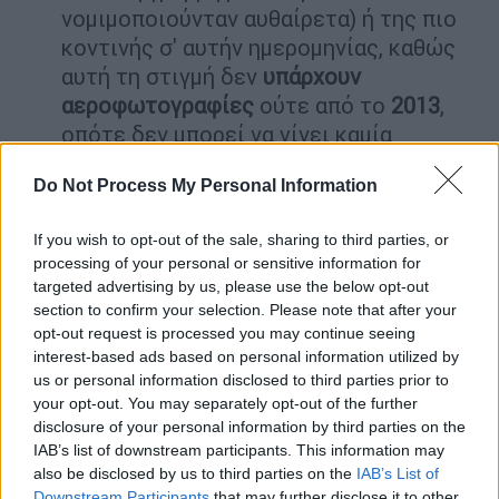
νομιμοποιούνταν αυθαίρετα) ή της πιο
κοντινής σ' αυτήν ημερομηνίας, καθώς
αυτή τη στιγμή δεν
υπάρχουν
αεροφωτογραφίες
ούτε από το
2013
,
οπότε δεν μπορεί να γίνει καμία
σύγκριση
της
κατάστασης
.
Do Not Process My Personal Information
Η λήψη δορυφορικών εικόνων από όλη
την Ελλάδα σε μια καθορισμένη
If you wish to opt-out of the sale, sharing to third parties, or
συχνότητα. Το
Τεχνικό Επιμελητήριο
processing of your personal or sensitive information for
Ελλάδας
(ΤΕΕ) είχε στο παρελθόν
targeted advertising by us, please use the below opt-out
προτείνει τη λήψη εικόνων τρεις φορές
section to confirm your selection. Please note that after your
το χρόνο ώστε κάθε 4 μήνες να
opt-out request is processed you may continue seeing
interest-based ads based on personal information utilized by
συγκρίνεται το δομημένο περιβάλλον με
us or personal information disclosed to third parties prior to
την προγενέστερη εικόνα και να
your opt-out. You may separately opt-out of the further
διαπιστώνεται π.χ. αν κάποιο σπίτι
disclosure of your personal information by third parties on the
«μεγάλωσε». Εάν έχει συμβεί κάτι
IAB’s list of downstream participants. This information may
also be disclosed by us to third parties on the
IAB’s List of
τέτοιο, θα ελέγχεται εάν αυτό έγινε
Downstream Participants
that may further disclose it to other