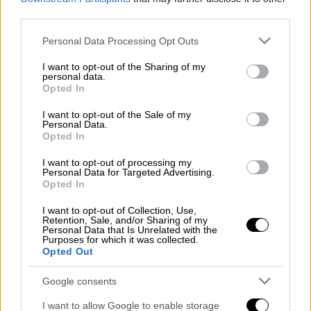
νόμιμα μέσω της έκδοσης οικοδομικής
third parties.
άδειας. Αν δεν έχει βγει άδεια, θα
Please note that this website/app uses one or more Google
αποστέλλεται αυτόματα ελεγκτής
Personal Data Processing Opt Outs
services and may gather and store information including but
δόμησης για έλεγχο.
not limited to your visit or usage behaviour. You may click to
I want to opt-out of the Sharing of my
Η εγκατάσταση σταθμών drones σε
personal data.
grant or deny consent to Google and its third-party tags to
Opted In
ευαίσθητες περιοχές ώστε να
use your data for below specified purposes in below Google
consent section.
συλλέγονται συχνότερα εικόνες προς
I want to opt-out of the Sale of my
Personal Data.
σύγκριση.
Opted In
Η ενεργοποίηση μιας
ηλεκτρονικής
I want to opt-out of processing my
πλατφόρμας
καταγγελιών για αυθαίρετη
Personal Data for Targeted Advertising.
Opted In
δόμηση. Προκειμένου μάλιστα να
αποφευχθούν φαινόμενα
I want to opt-out of Collection, Use,
Retention, Sale, and/or Sharing of my
«καταγγελιομανίας», θα προβλεφθεί ότι
Personal Data that Is Unrelated with the
ο
καταγγέλων
/ουσα θα αποστέλλει την
Purposes for which it was collected.
Opted Out
καταγγελία πληρώνοντας ένα μικρό
παράβολο. Εάν η καταγγελία αποδειχτεί
Google consents
αληθής και πρόκειται πράγματι για
I want to allow Google to enable storage