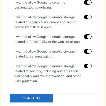
το υλικό από κάμερες ασφαλείας για να
I want to allow Google to send me
personalized advertising.
ξεκαθαριστεί τι ακριβώς συνέβη.
I want to allow Google to enable storage
related to analytics like cookies on web or
device identifiers in apps.
Τα σχολιά σας δημοσιεύονται άμεσα με δική σας ευθύνη. Το
ΕΘΝΟΣ θα παρεμβαίνει και τα προσβλητικά σχόλια θα
διαγράφονται
I want to allow Google to enable storage
related to functionality of the website or app.
I want to allow Google to enable storage
related to personalization.
I want to allow Google to enable storage
related to security, including authentication
functionality and fraud prevention, and other
user protection.
καταχώρηση
CONFIRM
Διαβάστε ακόμη