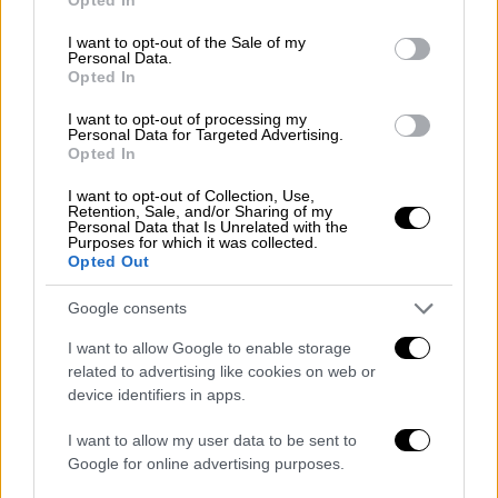
σενάριο είναι
ο οδηγός να απομακρύνθηκε
use your data for below specified purposes in below Google
consent section.
μετά το τροχαίο, καθώς η Τροχαία και η
I want to opt-out of the Sale of my
Personal Data.
Αστυνομία που έσπευσαν στο σημείο
δεν
Opted In
εντόπισαν κάποιον
άνθρωπο μέσα στο
I want to opt-out of processing my
αυτοκίνητο.
Personal Data for Targeted Advertising.
Opted In
I want to opt-out of Collection, Use,
Retention, Sale, and/or Sharing of my
Personal Data that Is Unrelated with the
Purposes for which it was collected.
Opted Out
video
Google consents
I want to allow Google to enable storage
related to advertising like cookies on web or
device identifiers in apps.
I want to allow my user data to be sent to
Το σενάριο της
καταδίωξης
έχει
Google for online advertising purposes.
αποκλειστεί, ενώ αναμένεται να εξεταστεί