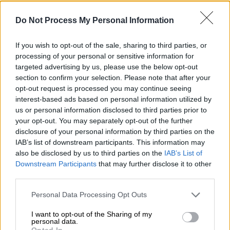
Do Not Process My Personal Information
If you wish to opt-out of the sale, sharing to third parties, or
processing of your personal or sensitive information for
targeted advertising by us, please use the below opt-out
section to confirm your selection. Please note that after your
Προσθέστε το ΕΘΝΟΣ στη Google
opt-out request is processed you may continue seeing
interest-based ads based on personal information utilized by
us or personal information disclosed to third parties prior to
Ένα περίεργο συμβάν σημειώθηκε το πρωί
your opt-out. You may separately opt-out of the further
της Κυριακής στη
Θεσσαλονίκη
καθώς
disclosure of your personal information by third parties on the
εντοπίστηκε ένα
αυτοκίνητο
IAB’s list of downstream participants. This information may
αναποδογυρισμένο πάνω στις ράγες του
also be disclosed by us to third parties on the
IAB’s List of
ΟΣΕ
.
Downstream Participants
that may further disclose it to other
third parties.
Εξαφανίστηκε ο οδηγός
Please note that this website/app uses one or more Google
Personal Data Processing Opt Outs
services and may gather and store information including but
Σύμφωνα με όσα μετέδωσε στο ΟPEN ο
not limited to your visit or usage behaviour. You may click to
I want to opt-out of the Sharing of my
Αντώνης Τσολναράς, το επικρατέστερο
personal data.
grant or deny consent to Google and its third-party tags to
Opted In