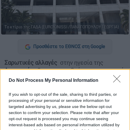
Το κτίριο της ΓΑΔΑ (EUROKINISSI /ΠΑΝΑΓΟΠΟΥΛΟΥ ΓΕΩΡΓΙΑ)
Προσθέστε το ΕΘΝΟΣ στη Google
Σαρωτικές αλλαγές
στην ηγεσία της
Αστυνομίας
θα ανακοινωθούν στον σημερινό
ΚΥΣΕΑ
που θα πραγματοποιηθεί στις 12:00
Do Not Process My Personal Information
στο Μέγαρο Μαξίμου.
If you wish to opt-out of the sale, sharing to third parties, or
Στόχος της κυβέρνησης είναι να
πατάξε
ι την
processing of your personal or sensitive information for
εγκληματικότητα
και να
αποκαταστήσει
το
targeted advertising by us, please use the below opt-out
αίσθημα ασφάλειας των πολιτών
, που
section to confirm your selection. Please note that after your
φαίνεται ότι έχει κλονιστεί ενώ η μαφιόζικη
opt-out request is processed you may continue seeing
interest-based ads based on personal information utilized by
εκτέλεση Ζαμπούνη στον Νέο Κόσμο,