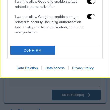
I want to allow Google to enable storage
Τη θέση του Αττικάρχη θα αναλάβει ο
related to personalization.
Ιωάννης Σκούρας και του αρχηγού
Ασφαλείας ο Φώτης Ντουίτσης.
I want to allow Google to enable storage
related to security, including authentication
functionality and fraud prevention, and other
user protection.
Τα σχολιά σας δημοσιεύονται άμεσα με δική σας ευθύνη. Το
ΕΘΝΟΣ θα παρεμβαίνει και τα προσβλητικά σχόλια θα
διαγράφονται
CONFIRM
Data Deletion
Data Access
Privacy Policy
καταχώρηση