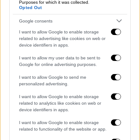
Purposes for which it was collected.
αντικατασταθεί
ο σημερινός
αρχηγός της
Opted Out
ΕΛ.ΑΣ
.,
Λάζαρος Μαυρόπουλος
αλλά και οι
Google consents
υπόλοιποι
4 αντιστράτηγοι
που βρίσκονται
στην κορυφή της
ιεραρχίας
.
I want to allow Google to enable storage
related to advertising like cookies on web or
Κατά πληροφορίες νέος αρχηγός της
ΕΛ.ΑΣ
.
device identifiers in apps.
θα αναλάβει ο επικεφαλής του Κλάδου
I want to allow my user data to be sent to
Αλλοδαπών και Προστασίας Συνόρων,
Google for online advertising purposes.
Δημήτρης Μαλλιός
, ενώ αναμένεται να
προαχθεί και ο
Πασχάλης Συριτούδης
στη
I want to allow Google to send me
personalized advertising.
θέση του υπαρχηγού.
I want to allow Google to enable storage
Ο Επιτελάρχης
Αστέριος Μαντζιώκα
ς θα
related to analytics like cookies on web or
προαχθεί σε
Αττικάρχη
. Επιθεωρητής
device identifiers in apps.
Βορείου Ελλάδας αναμένεται να
τοποθετηθεί ο Χρήστος Μπουλούμπασης και
I want to allow Google to enable storage
related to functionality of the website or app.
Νοτίου Ελλάδας ο Γιώργος Μιχαλόπουλος.