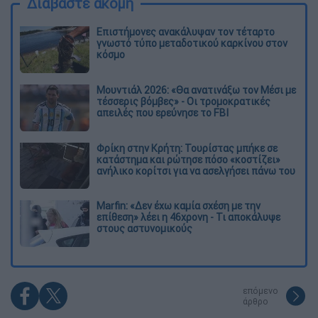
Διαβάστε ακόμη
Επιστήμονες ανακάλυψαν τον τέταρτο
γνωστό τύπο μεταδοτικού καρκίνου στον
κόσμο
Μουντιάλ 2026: «Θα ανατινάξω τον Μέσι με
τέσσερις βόμβες» - Οι τρομοκρατικές
απειλές που ερεύνησε το FBI
Φρίκη στην Κρήτη: Τουρίστας μπήκε σε
κατάστημα και ρώτησε πόσο «κοστίζει»
ανήλικο κορίτσι για να ασελγήσει πάνω του
Marfin: «Δεν έχω καμία σχέση με την
επίθεση» λέει η 46χρονη - Τι αποκάλυψε
στους αστυνομικούς
επόμενο
άρθρο