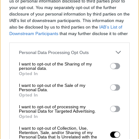
us or personal information disclosed to third parties prior to
φαίνεται ότι ήταν η σταγόνα που ξεχείλισε
your opt-out. You may separately opt-out of the further
το ποτήρι.
disclosure of your personal information by third parties on the
IAB’s list of downstream participants. This information may
also be disclosed by us to third parties on the
IAB’s List of
ΔΙΑΒΑΣΤΕ ΕΠΙΣΗΣ
Downstream Participants
that may further disclose it to other
third parties.
Ελλάδα
|
15.01.2024 19:00
Please note that this website/app uses one or more Google
Νέος Κόσμος: Συνελήφθησαν
Personal Data Processing Opt Outs
services and may gather and store information including but
αστυνομικοί που διέρρευσαν σε
not limited to your visit or usage behaviour. You may click to
I want to opt-out of the Sharing of my
βίντεο τη σορό του Βαγγέλη
personal data.
grant or deny consent to Google and its third-party tags to
Opted In
Ζαμπούνη
use your data for below specified purposes in below Google
consent section.
I want to opt-out of the Sale of my
Personal Data.
Opted In
Ποιος θα οριστεί νέος αρχηγός της
I want to opt-out of processing my
Personal Data for Targeted Advertising.
ΕΛ.ΑΣ
Opted In
I want to opt-out of Collection, Use,
Ο υπουργός Προστασίας του Πολίτη
Retention, Sale, and/or Sharing of my
Personal Data that Is Unrelated with the
Μιχάλης
Χρυσοχοϊδης
έχει αποφασίσει να