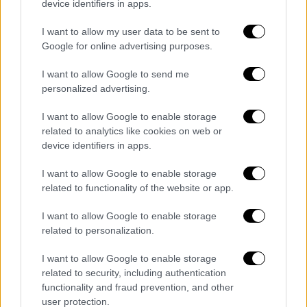
device identifiers in apps.
«Πανελλήνιας Ημέρας Φιλάθλου»
ανακοίνωσε ο αναπληρωτής υπουργός
I want to allow my user data to be sent to
Παιδείας και Αθλητισμού,
Γιάννης
Google for online advertising purposes.
Βρούτσης,
στο πλαίσιο και της τροπολογίας
I want to allow Google to send me
που έχει καταθέσει και ο
ΣΥΡΙΖΑ
.
personalized advertising.
Αποφράδα μέρα για τον αθλητισμό
I want to allow Google to enable storage
related to analytics like cookies on web or
Ο κ. Βρούτσης ανέφερε ότι «σήμερα, είναι
device identifiers in apps.
μια αποφράδα ημέρα για τον αθλητισμό
καθώς δύο χρόνια από την 1η Φεβρουαρίου
I want to allow Google to enable storage
related to functionality of the website or app.
από την δολοφονία του Άλκη Καμπανού
(1.2.2022) τα έφερε έτσι η τύχη το
I want to allow Google to enable storage
Κοινοβούλιο να συζητά αυτό το νομοσχέδιο
related to personalization.
για την αντιμετώπιση της οπαδικής βίας»
I want to allow Google to enable storage
και πρότεινε την καθιέρωση της 1η
related to security, including authentication
Φεβρουαρίου να καθιερωθεί ως Πανελλήνια
functionality and fraud prevention, and other
Ημέρα Φιλάθλου,
user protection.