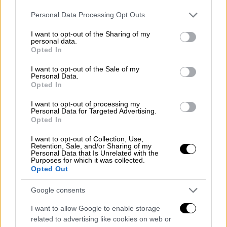
ομάδας και πολίτες βρέθηκαν στην οδό που
Please note that this website/app uses one or more Google
Personal Data Processing Opt Outs
έχει μετονομαστεί σε Αλκιβιάδη Καμπανού
services and may gather and store information including but
και άφησαν ένα λουλούδι τιμώντας τη μνήμη
not limited to your visit or usage behaviour. You may click to
I want to opt-out of the Sharing of my
personal data.
grant or deny consent to Google and its third-party tags to
του 19χρονου.
Opted In
use your data for below specified purposes in below Google
consent section.
«Καλούμε τους φίλους του ΑΡΗ κι όχι μόνο,
I want to opt-out of the Sale of my
Personal Data.
να δώσουν το "παρών" για να τιμήσουν τη
Opted In
μνήμη του Άλκη και να στείλουν ακόμα ένα
I want to opt-out of processing my
ηχηρό μήνυμα, ότι οι δολοφόνοι δεν ανήκουν
Personal Data for Targeted Advertising.
Opted In
στον αθλητισμό, στην κοινωνία,
οπουδήποτε. Ποτέ ξανά…» αναφέρει μεταξύ
I want to opt-out of Collection, Use,
Retention, Sale, and/or Sharing of my
άλλων η ανακοίνωση του Α.Σ.
Personal Data that Is Unrelated with the
Purposes for which it was collected.
Στη μνήμη του Άλκη: Καθιερώνεται
Opted Out
«Πανελλήνια Ημέρα Φιλάθλου» η 1η
Google consents
Φεβρουαρίου
I want to allow Google to enable storage
Την καθιέρωση της 1ης Φεβρουαρίου ως
related to advertising like cookies on web or