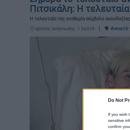
Πιτσικάλη: Η τελευταία
Η τελευταία της επιθυμία σύμβολο αισιοδοξίας
🕛 χρόνος ανάγνωσης: 1 λεπτό ┋ 🗣️
Ανοικτό 
Do Not Pr
If you wish 
sensitive in
confirm you