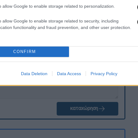
ογένειας της
21χρονης
είναι αντί στεφάνων
o allow Google to enable storage related to personalization.
 του
Make a Wish.
o allow Google to enable storage related to security, including
cation functionality and fraud prevention, and other user protection.
. Το ΕΘΝΟΣ θα παρεμβαίνει και τα προσβλητικά σχόλια θα
CONFIRM
Data Deletion
Data Access
Privacy Policy
καταχώρηση