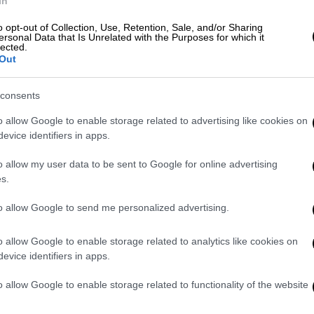
In
o opt-out of Collection, Use, Retention, Sale, and/or Sharing
ersonal Data that Is Unrelated with the Purposes for which it
lected.
 άγρια 18χρονο σε αυλή σχολείου - 5
Out
consents
o allow Google to enable storage related to advertising like cookies on
evice identifiers in apps.
Ραφαέλας
o allow my user data to be sent to Google for online advertising
ί η κηδεία της
21χρονης
. Η τελευταία
s.
αποχαιρετήσουν οι αγαπημένοι της ντυμένοι
to allow Google to send me personalized advertising.
ισιοδοξία και την ελπίδα για ένα καλύτερο
o allow Google to enable storage related to analytics like cookies on
evice identifiers in apps.
τον
Ιερό Ναό των Αγίων Πέτρου και Παύλου
ίς της θα συγκεντρωθούν για να οδηγήσουν
o allow Google to enable storage related to functionality of the website
χαστη μαθήτρια.