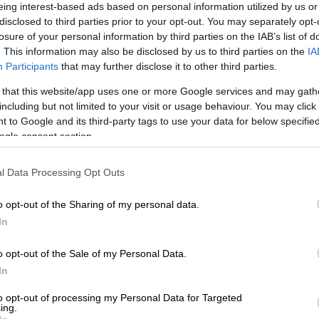
eing interest-based ads based on personal information utilized by us or
disclosed to third parties prior to your opt-out. You may separately opt-
losure of your personal information by third parties on the IAB’s list of
. This information may also be disclosed by us to third parties on the
IA
Participants
that may further disclose it to other third parties.
 that this website/app uses one or more Google services and may gath
including but not limited to your visit or usage behaviour. You may click 
 to Google and its third-party tags to use your data for below specifi
ogle consent section.
 το ΕΘΝΟΣ στη Google
l Data Processing Opt Outs
ν σήμερα τη
Ραφαέλα
Πιτσικάλη, τ
ην
o opt-out of the Sharing of my personal data.
ς και την ανεξάντλητη δύναμή της κατάφερε
In
ο πανελλήνιο.
o opt-out of the Sale of my Personal Data.
που αντιμετώπιζε, η
Ραφαέλα
έδειχνε
In
ς μαθήματα ζωής σε κάθε της βήμα.
to opt-out of processing my Personal Data for Targeted
ing.