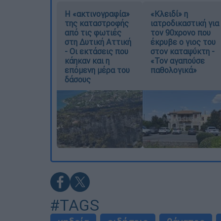
Η «ακτινογραφία»
«Κλειδί» η
της καταστροφής
ιατροδικαστική για
από τις φωτιές
τον 90χρονο που
στη Δυτική Αττική
έκρυβε ο γιος του
- Οι εκτάσεις που
στον καταψύκτη -
κάηκαν και η
«Τον αγαπούσε
επόμενη μέρα του
παθολογικά»
δάσους
#TAGS