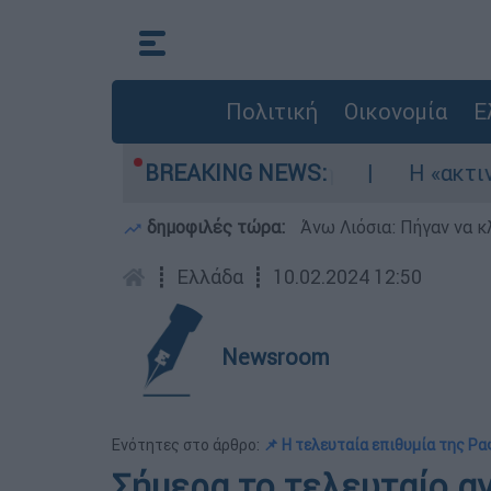
Πολιτική
Οικονομία
Ε
κώθηκαν τρία αεροσκάφη
BREAKING NEWS:
Η «ακτινογραφία
δημοφιλές τώρα:
Άνω Λιόσια: Πήγαν να κ
┋
Ελλάδα
┋
10.02.2024 12:50
Newsroom
Ενότητες στο άρθρο:
📌 Η τελευταία επιθυμία της Ρ
Σήμερα το τελευταίο α