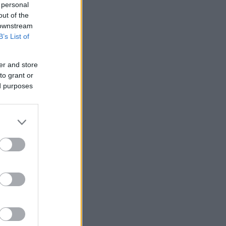
 personal
out of the
 downstream
B’s List of
er and store
to grant or
ed purposes