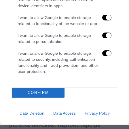
προβάλλονται είναι η βιαιότητα στη ζωή μας
device identifiers in apps.
και η επιθετικότητα
».
I want to allow Google to enable storage
Η βία δεν είναι ψυχιατρική διάγνωση -
related to functionality of the website or app.
Η διάσταση του φύλου
I want to allow Google to enable storage
related to personalization.
Ο κ. Νταφούλης διευκρινίζει ακόμα ότι «η
βία
είναι ένα γενικότερο θέμα, αλλά δεν
I want to allow Google to enable storage
είναι ψυχιατρική διάγνωση». «Η βία είναι μια
related to security, including authentication
functionality and fraud prevention, and other
επίθεση σε άτομα ή αντικείμενα. Και μεν στα
user protection.
αντικείμενα η επίθεση δεν πολυενοχλεί,
ιδιαίτερα τους γονείς, αλλά η επίθεση στα
άτομα -λεκτική, σωματική, σεξουαλική- είναι
CONFIRM
κάτι οπωσδήποτε απαράδεκτο και οφείλει
να είναι καταδικαστέο» υπογραμμίζει.
Data Deletion
Data Access
Privacy Policy
Παράλληλα, επισημαίνει ότι ενώ παλαιότερα
η βία είχε συνδεθεί περισσότερο με