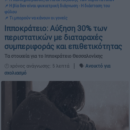
📌 Η βία δεν είναι ψυχιατρική διάγνωση - Η διάσταση του
φύλου
📌 Τι μπορούν να κάνουν οι γονείς
Ιπποκράτειο: Αύξηση 30% των
περιστατικών με διαταραχές
συμπεριφοράς και επιθετικότητας
Τα στοιχεία για το Ιπποκράτειο Θεσσαλονίκης
🕛 χρόνος ανάγνωσης: 5 λεπτά ┋ 🗣️
Ανοικτό για
σχολιασμό