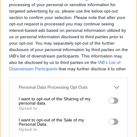
συνέβη και εκτοξεύτηκε μετά τον καιρό της
processing of your personal or sensitive information for
πανδημίας
, καθώς τα παιδιά παρέμειναν στο
targeted advertising by us, please use the below opt-out
section to confirm your selection. Please note that after your
σπίτι. Από τη μία πλευρά τα παιδιά έδειξαν
opt-out request is processed you may continue seeing
στη μεγάλη πλειοψηφία τους μια ψυχική
interest-based ads based on personal information utilized by
ανθεκτικότητα, αλλά από την άλλη
υπήρξε
us or personal information disclosed to third parties prior to
αυτή η κοινωνική απομόνωση.
Όταν
your opt-out. You may separately opt-out of the further
disclosure of your personal information by third parties on the
ξαναγύρισαν στα σχολεία, τα περισσότερα
IAB’s list of downstream participants. This information may
από αυτά τα είχαν επιθυμήσει. Όμως, αυτή
also be disclosed by us to third parties on the
IAB’s List of
ίσως η κοινωνική απομόνωση ή γενικότερες
Downstream Participants
that may further disclose it to other
ψυχοπιεστικές συνθήκες στην περίοδο της
third parties.
πανδημίας και ιδιαίτερα στους ευάλωτους
Please note that this website/app uses one or more Google
Personal Data Processing Opt Outs
ψυχικά πληθυσμούς, οδήγησε σε αύξηση των
services and may gather and store information including but
εισαγωγών στα παιδοψυχιατρικά τμήματα
not limited to your visit or usage behaviour. You may click to
I want to opt-out of the Sharing of my
personal data.
grant or deny consent to Google and its third-party tags to
των νοσοκομείων. Στη μετά την πανδημία
Opted In
use your data for below specified purposes in below Google
εποχή, έχουμε
μια πραγματικά στατιστικά
consent section.
I want to opt-out of the Sale of my
σημαντική αύξηση στα φαινόμενα της βίας,
Personal Data.
Opted In
της παραβατικότητας και