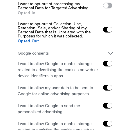
της επιθετικότητας, που συχνά συνυπάρχει
I want to opt-out of processing my
Personal Data for Targeted Advertising.
με τάσεις αυτοκτονικότητας και
Opted In
αυτοκαταστροφικότητας
».
I want to opt-out of Collection, Use,
Retention, Sale, and/or Sharing of my
Την ίδια στιγμή
έχει αυξηθεί και η σχολική
Personal Data that Is Unrelated with the
παραβατικότητα
. «Γίνονται επεισόδια με
Purposes for which it was collected.
Opted Out
διάφορα παιδιά και για διάφορους λόγους,
όχι μόνο σε ενδοοικογενειακά περιβάλλοντα
Google consents
αλλά και σε σχολικά περιβάλλοντα. Ξέρουμε
I want to allow Google to enable storage
ότι έχει αυξηθεί και η ενδοοικογενειακή βία.
related to advertising like cookies on web or
Αναφορές γίνονται στις γραμμές
device identifiers in apps.
καταγγελίας που υπάρχουν γενικότερα στις
I want to allow my user data to be sent to
αστυνομικές διευθύνσεις. Θεωρώ ότι αυτό
Google for online advertising purposes.
είναι αποτέλεσμα όχι μόνο της μετά της
πανδημίας εποχής αλλά και των γενικότερων
I want to allow Google to send me
ψυχοπιεστικών συνθηκών ζωής, της
personalized advertising.
έλλειψης ικανών διαπροσωπικών σχέσεων
I want to allow Google to enable storage
και προτύπων.
Νομίζω ότι τα πρότυπα που
related to analytics like cookies on web or