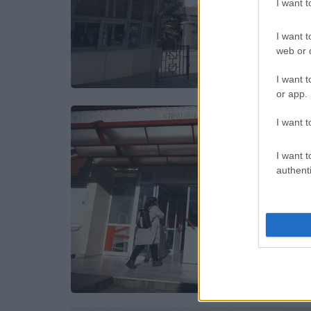
I want 
I want t
web or d
I want t
or app.
I want t
I want t
authenti