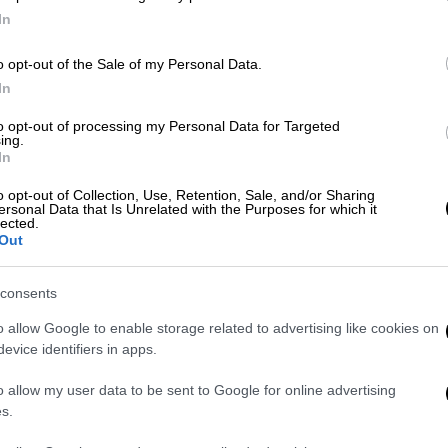
τ
In
Ελλάδα
|
06.02.2026 20:13
Προκαλεί ο καταδικασμένος για
o opt-out of the Sale of my Personal Data.
φακελάκι καρδιοχειρουργός:
In
«Έπρεπε να τον αφήσω να πεθάνει,
to opt-out of processing my Personal Data for Targeted
ΑΠ
είμαι ο Άγιος Παντελεήμονας»
ing.
In
Κ
Οι προκλητικοί ισχυρισμοί του πρώην
Ε
διευθυντή Καρδιολογικής, παρά την
o opt-out of Collection, Use, Retention, Sale, and/or Sharing
ersonal Data that Is Unrelated with the Purposes for which it
καταδικαστική απόφαση του
lected.
Out
δικαστηρίου
Ώρ
consents
Ώ
Ελλάδα
|
06.02.2026 16:03
o allow Google to enable storage related to advertising like cookies on
Τρία χρόνια με αναστολή στον
evice identifiers in apps.
πρώην διευθυντή
Καρδιοχειρουργικής του
o allow my user data to be sent to Google for online advertising
s.
«Ιπποκράτειου» για «φακελάκι»