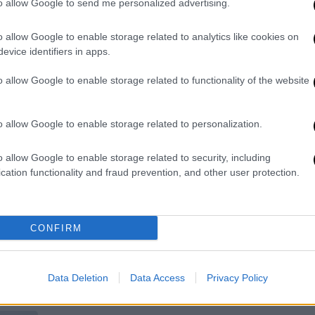
Εκτός από τη φυλάκιση, του
to allow Google to send me personalized advertising.
επιβλήθηκε πρόστιμο 30.000
ευρώ και εγγύηση 20.000 ευρώ, χωρίς
o allow Google to enable storage related to analytics like cookies on
evice identifiers in apps.
να του αναγνωριστεί κανένα
ελαφρυντικό
o allow Google to enable storage related to functionality of the website
o allow Google to enable storage related to personalization.
Ελλάδα
|
01.02.2026 12:44
Γυναίκα έκανε άνω κάτω το
o allow Google to enable storage related to security, including
Ιπποκράτειο βρίζοντας και
cation functionality and fraud prevention, and other user protection.
απειλώντας γιατρό
Στο νοσοκομείο βρέθηκαν
CONFIRM
αστυνομικοί που της πέρασαν
χειροπέδες
Data Deletion
Data Access
Privacy Policy