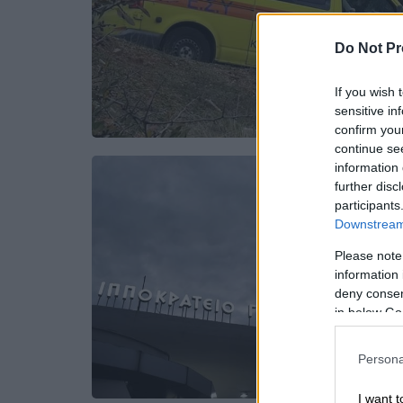
Do Not Pr
If you wish 
sensitive in
confirm you
continue se
information 
further disc
participants
Downstream 
Please note
information 
deny consent
in below Go
Persona
I want t