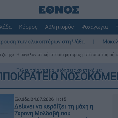
λάδα
Κόσμος
Αθλητισμός
Ψυχαγωγία
F
λικοπτέρων στη Ψάθα
Μακελειό στη Βόρεια
 ζωής»: Η συγκλονιστική ιστορία μητέρας μετά από τσιμπήμ
Τελευταία νέα και ειδήσεις σχετικά με:
ΠΠΟΚΡΑΤΕΙΟ ΝΟΣΟΚΟΜΕ
Ελλάδα
|
24.07.2026 11:15
Δείχνει να κερδίζει τη μάχη η
7χρονη Μολδαβή που