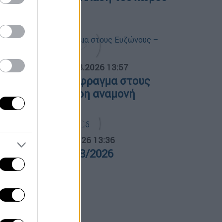
ης ΔΕΘ»
ΟΣΠΑΣΜΑΤΑ...
|
05.08.2026 13:57
υκλοφοριακό έμφραγμα στους
υζώνους – Τρίωρη αναμονή
α Ελλάδος...
|
05.08.2026 13:36
ρα Ελλάδος 05/08/2026