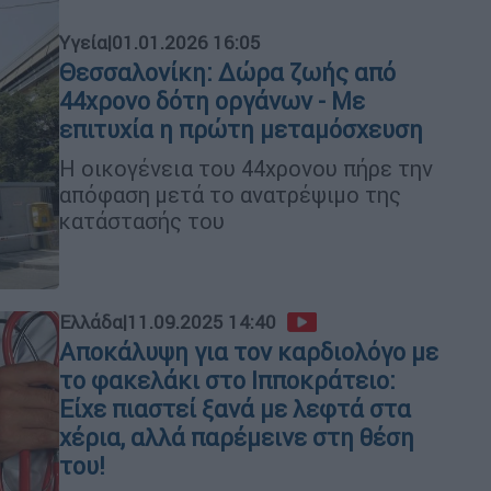
Υγεία
|
01.01.2026 16:05
Θεσσαλονίκη: Δώρα ζωής από
44χρονο δότη οργάνων - Με
επιτυχία η πρώτη μεταμόσχευση
Η οικογένεια του 44χρονου πήρε την
απόφαση μετά το ανατρέψιμο της
κατάστασής του
Ελλάδα
|
11.09.2025 14:40
Αποκάλυψη για τον καρδιολόγο με
το φακελάκι στο Ιπποκράτειο:
Είχε πιαστεί ξανά με λεφτά στα
χέρια, αλλά παρέμεινε στη θέση
του!