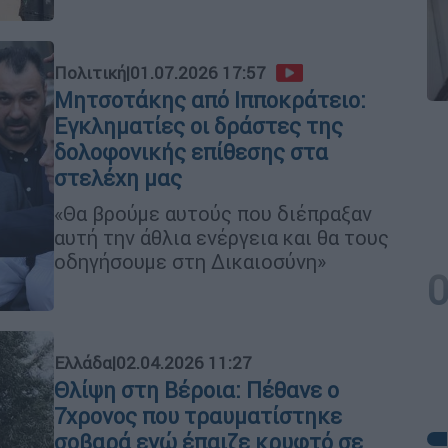
Πολιτική
|
01.07.2026 17:57
Μητσοτάκης από Ιπποκράτειο:
Εγκληματίες οι δράστες της
δολοφονικής επίθεσης στα
στελέχη μας
«Θα βρούμε αυτούς που διέπραξαν
αυτή την άθλια ενέργεια και θα τους
οδηγήσουμε στη Δικαιοσύνη»
Ελλάδα
|
02.04.2026 11:27
Θλίψη στη Βέροια: Πέθανε ο
7χρονος που τραυματίστηκε
σοβαρά ενώ έπαιζε κρυφτό σε