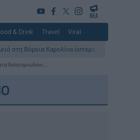
ood & Drink
Travel
Viral
 Καρολίνα ύστερα από πυροβολισμούς: Νεκροί 
ατα δηλητηριώδους...
ΙΟ