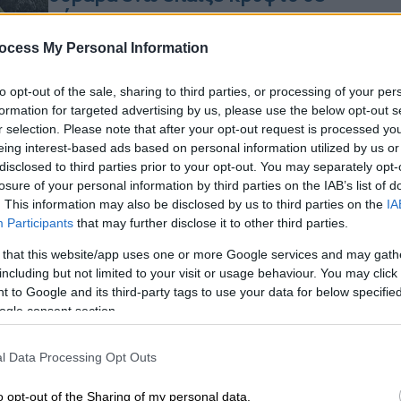
πάρκο
Το παιδί είχε υποστεί σοβαρές
ocess My Personal Information
Κε
κρανιοεγκεφαλικές κακώσεις και
Κ
νοσηλευόταν διασωληνωμένο
to opt-out of the sale, sharing to third parties, or processing of your per
0
formation for targeted advertising by us, please use the below opt-out s
r selection. Please note that after your opt-out request is processed y
eing interest-based ads based on personal information utilized by us or
disclosed to third parties prior to your opt-out. You may separately opt-
losure of your personal information by third parties on the IAB’s list of
Ελλάδα
|
24.02.2026 10:34
Κε
. This information may also be disclosed by us to third parties on the
IA
Συναγερμός στο Ιπποκράτειο
Κ
Participants
that may further disclose it to other third parties.
Θεσσαλονίκης: Κρατούμενος
0
 that this website/app uses one or more Google services and may gath
απέδρασε από τη ΜΕΘ
including but not limited to your visit or usage behaviour. You may click 
 to Google and its third-party tags to use your data for below specifi
Βγήκε στο μπαλκόνι του τρίτου
ogle consent section.
ορόφου, πέρασε σε διπλανό θάλαμο
και από εκεί κατάφερε να διαφύγει
ΑΠ
l Data Processing Opt Outs
Κ
π
o opt-out of the Sharing of my personal data.