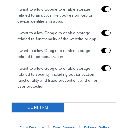
ΕΘΝΟΣ θα παρεμβαίνει και τα προσβλητικά σχόλια θα
διαγράφονται
I want to allow Google to enable storage
related to analytics like cookies on web or
device identifiers in apps.
I want to allow Google to enable storage
related to functionality of the website or app.
I want to allow Google to enable storage
related to personalization.
καταχώρηση
I want to allow Google to enable storage
related to security, including authentication
functionality and fraud prevention, and other
Διαβάστε ακόμη
user protection.
Η «μαύρη» καταγραφή των πυρκαγιών: 118
κτίρια κρίθηκαν «κόκκινα» -
Ολοκληρώθηκαν 325 αυτοψίες στις
CONFIRM
πληγείσες περιοχές
Η πρώτη δήλωση της οικογένειας της
38χρονης Βρετανίδας που δολοφονήθηκε
Data Deletion
Data Access
Privacy Policy