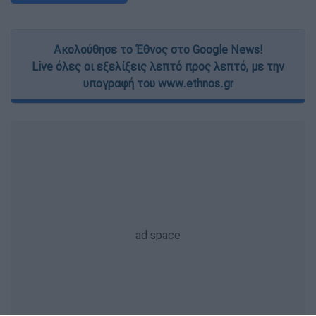
Ακολούθησε το Έθνος στο Google News!
Live όλες οι εξελίξεις λεπτό προς λεπτό, με την
υπογραφή του www.ethnos.gr