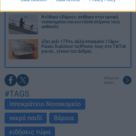
στην Κυψέλη
Ντύθηκε «Χάρος», ανέβηκε στην οροφή
νοσοκομείου και κοιτούσε επίμονα τους
ασθενείς
«Όχι γκέι 17 Pro, αλλά σπασμένο 11άρι»:
Ρώσοι διαλύουν τα iPhone τους στο TikTok
για να... γίνουν πιο άνδρες
επόμενο
άρθρο
#TAGS
Ιπποκράτειο Νοσοκομείο
νεκρό παιδί
Βέροια
ειδήσεις τώρα