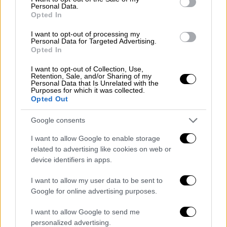
Personal Data.
Opted In
Το αγοράκι είχε σκοντάψει σε κλαδί και από
I want to opt-out of processing my
Personal Data for Targeted Advertising.
το χτύπημα υπέστη βαριές
Opted In
κρανιοεγκεφαλικές κακώσεις.
Αφού
εντοπίστηκε αναίσθητο από περαστικό,
I want to opt-out of Collection, Use,
Retention, Sale, and/or Sharing of my
παρελήφθη από ασθενοφόρο και αρχικά
Personal Data that Is Unrelated with the
Purposes for which it was collected.
μεταφέρθηκε στο νοσοκομείο Βέροιας, εν
Opted Out
συνεχεία στο ΑΧΕΠΑ και
κρίθηκε αναγκαίο
να μεταφερθεί στο Ιπποκράτειο, όπου και
Google consents
διασωληνώθηκε.
I want to allow Google to enable storage
related to advertising like cookies on web or
Παρότι οι γιατροί έδωσαν μεγάλη μάχη για
device identifiers in apps.
να τον κρατήσουν στη ζωή, ο 7χρονος
I want to allow my user data to be sent to
κατέληξε τα ξημερώματα της Πέμπτης.
Google for online advertising purposes.
I want to allow Google to send me
personalized advertising.
Τα σχολιά σας δημοσιεύονται άμεσα με δική σας ευθύνη. Το