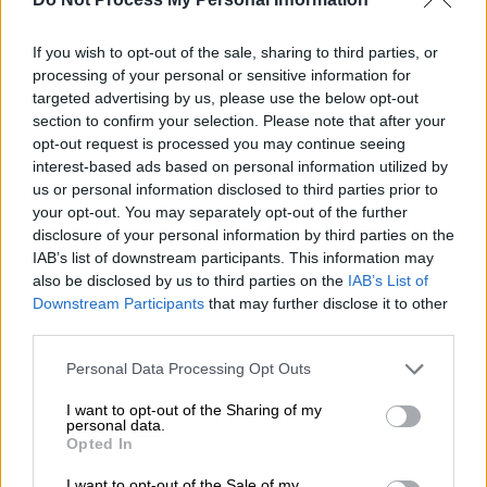
Προσθέστε το ΕΘΝΟΣ στη Google
If you wish to opt-out of the sale, sharing to third parties, or
processing of your personal or sensitive information for
targeted advertising by us, please use the below opt-out
Έχασε δυστυχώς τη μάχη το 7χρονο αγοράκι
section to confirm your selection. Please note that after your
από τη
Βέροια
το οποίο είχε τραυματιστεί
opt-out request is processed you may continue seeing
σοβαρά στο κεφάλι την περασμένη
interest-based ads based on personal information utilized by
Παρασκευή, παίζοντας με τους φίλους του
us or personal information disclosed to third parties prior to
your opt-out. You may separately opt-out of the further
κρυφτό.
disclosure of your personal information by third parties on the
IAB’s list of downstream participants. This information may
ΔΙΑΒΑΣΤΕ ΕΠΙΣΗΣ
also be disclosed by us to third parties on the
IAB’s List of
Downstream Participants
that may further disclose it to other
third parties.
Ελλάδα
|
02.04.2026 10:59
Το χρονικό της τραγωδίας στη Νέα
Please note that this website/app uses one or more Google
Personal Data Processing Opt Outs
Μάκρη: «Είχε τόσο νερό που δεν τον
services and may gather and store information including but
not limited to your visit or usage behaviour. You may click to
I want to opt-out of the Sharing of my
βλέπαμε» - Η κακοκαιρία άφησε πίσω
personal data.
grant or deny consent to Google and its third-party tags to
ολοσχερείς καταστροφές
Opted In
use your data for below specified purposes in below Google
consent section.
I want to opt-out of the Sale of my