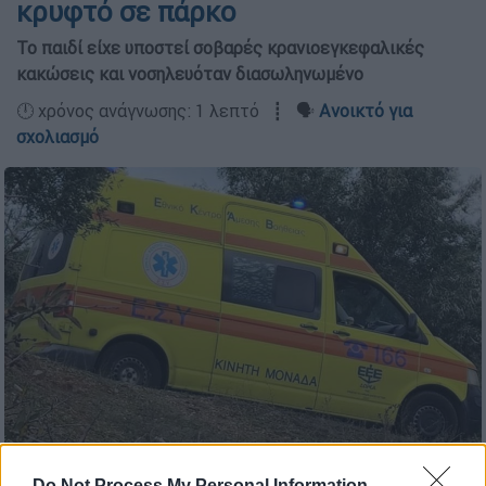
κρυφτό σε πάρκο
Το παιδί είχε υποστεί σοβαρές κρανιοεγκεφαλικές
κακώσεις και νοσηλευόταν διασωληνωμένο
🕛 χρόνος ανάγνωσης: 1 λεπτό ┋ 🗣️
Ανοικτό για
σχολιασμό
ΕΚΑΒ/ΙΝΤΙΜΕ
Do Not Process My Personal Information