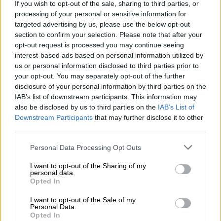
If you wish to opt-out of the sale, sharing to third parties, or
είπε για τον
δολοφόνο
και αυτόχειρρα
processing of your personal or sensitive information for
πατέρα της. «Ο σύζυγος μου έβγαινε κάθε
targeted advertising by us, please use the below opt-out
section to confirm your selection. Please note that after your
πρωί να πάρει το γιο μου στο
σχολείο
. Εγώ
opt-out request is processed you may continue seeing
ήμουν μέσα και μου ήρθαν σκάγια, αν ήταν
interest-based ads based on personal information utilized by
μαζί του το παιδί;»
us or personal information disclosed to third parties prior to
your opt-out. You may separately opt-out of the further
«Από που να ζητήσω
ευθύνες
και ποιος είπε
disclosure of your personal information by third parties on the
ότι ο άνθρωπος αυτός είναι καλά;
Απειλούσε
IAB’s list of downstream participants. This information may
also be disclosed by us to third parties on the
IAB’s List of
ζωές και τον έβγαλαν εκτός
», καταγγέλλει η
Downstream Participants
that may further disclose it to other
γυναίκα, αναζητώντας ευθύνες για όσα
third parties.
συνέβησαν.
Please note that this website/app uses one or more Google
Personal Data Processing Opt Outs
Τον σκότωσε μπροστά στο εγγόνι του
services and may gather and store information including but
not limited to your visit or usage behaviour. You may click to
I want to opt-out of the Sharing of my
personal data.
Σύμφωνα με το ρεπορτάζ του OPEN το
grant or deny consent to Google and its third-party tags to
Opted In
use your data for below specified purposes in below Google
αποτρόπαιο
έγκλημα
έγινε μπροστά στα
consent section.
I want to opt-out of the Sale of my
μάτια του ανήλικου παιδιού του θύματος που
Personal Data.
είναι μόλις 5 ετών. Την ώρα
Opted In