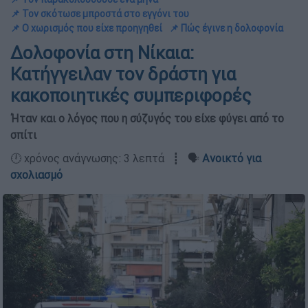
📌 Τον σκότωσε μπροστά στο εγγόνι του
📌 Ο χωρισμός που είχε προηγηθεί
📌 Πώς έγινε η δολοφονία
Δολοφονία στη Νίκαια:
Κατήγγειλαν τον δράστη για
κακοποιητικές συμπεριφορές
Ήταν και ο λόγος που η σύζυγός του είχε φύγει από το
σπίτι
🕛 χρόνος ανάγνωσης: 3 λεπτά ┋ 🗣️
Ανοικτό για
σχολιασμό