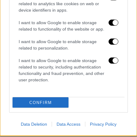
related to analytics like cookies on web or
Νίκαια: Ο πεθερός σκότωσε τον γαμπρό του και
device identifiers in apps.
αυτοκτόνησε - Εικόνες από το σημείο (gallery)
I want to allow Google to enable storage
related to functionality of the website or app.
Ο χωρισμός που είχε προηγηθεί
I want to allow Google to enable storage
Ο δράστης της δολοφονίας είχε έρθει από
related to personalization.
τη Θεσσαλονίκη όπου ζούσε με σκοπό να
σκοτώσει τον 4οχρονο
γαμπρό
του διότι
I want to allow Google to enable storage
σύμφωνα με την Αστυνομία τον είχε
related to security, including authentication
functionality and fraud prevention, and other
εγκαταλείψει η σύζυγός του και νόμιζε ότι
user protection.
το
ζευγάρι
την έκρυβε στην Αθήνα και ότι ο
γαμπρός του ήταν υπεύθυνος για τον
χωρισμό
.
CONFIRM
Data Deletion
Data Access
Privacy Policy