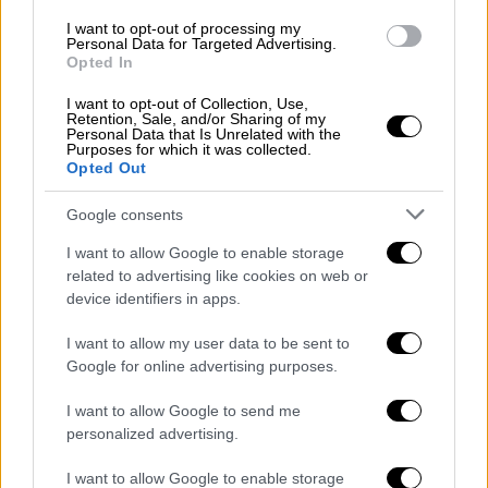
της
δολοφονίας
του πατέρα του από τον
I want to opt-out of processing my
παππού του, το παιδί φέρεται να βρισκόταν
Personal Data for Targeted Advertising.
Opted In
στο μπαλκόνι και σύμφωνα με μαρτυρίες
φώναζε στη μητέρα του που βρισκόταν μέσα
I want to opt-out of Collection, Use,
Retention, Sale, and/or Sharing of my
στο διαμέρισμα «
μαμά έλα έξω σκοτώνουν
Personal Data that Is Unrelated with the
Purposes for which it was collected.
τον μπαμπά
. Ένας κακός άνθρωπος σκοτώνει
Opted Out
τον μπαμπά». Σημειώνεται ότι το ζευγάρι
είχε ακόμα ένα παιδί 1,5 έτους.
Google consents
I want to allow Google to enable storage
related to advertising like cookies on web or
device identifiers in apps.
I want to allow my user data to be sent to
Google for online advertising purposes.
I want to allow Google to send me
personalized advertising.
I want to allow Google to enable storage