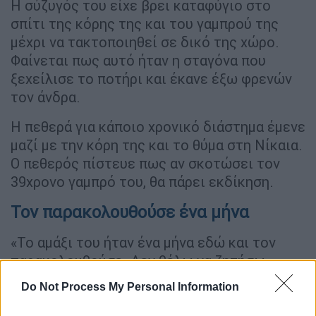
Η σύζυγός του είχε βρει καταφύγιο στο
σπίτι της κόρης της και του γαμπρού της
μέχρι να τακτοποιηθεί σε δικό της χώρο.
Φαίνεται πως αυτό ήταν η σταγόνα που
ξεχείλισε το ποτήρι και έκανε έξω φρενών
τον άνδρα.
Η πεθερά για κάποιο χρονικό διάστημα έμενε
μαζί με την κόρη της και το θύμα στη Νίκαια.
Ο πεθερός πίστευε πως αν σκοτώσει τον
39χρονο γαμπρό του, θα πάρει εκδίκηση.
Τον παρακολουθούσε ένα μήνα
«Το αμάξι του ήταν ένα μήνα εδώ και τον
παρακολουθούσε. Δεν θέλω να ζητήσω
ευθύνες. Είχε μπει στο
ψυχιατρείο
Do Not Process My Personal Information
Σταυρούπολης», είπε η κόρη του στο Mega.
«
Αυτός ο άνδρας μου κατέστρεψε τη ζωή
»,