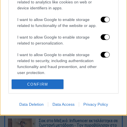
related to analytics like cookies on web or
device identifiers in apps.
I want to allow Google to enable storage
related to functionality of the website or app.
I want to allow Google to enable storage
related to personalization.
καταχώρηση
I want to allow Google to enable storage
related to security, including authentication
Διαβάστε ακόμη
functionality and fraud prevention, and other
user protection.
Τα «γεράκια» της Ψάθας: Έσωσαν από τη
μεγάλη φωτιά τη γειτονιά που κάποτε τους
έδιωχνε - «Πέρασε όλη η ζωή μπροστά μου»
CONFIRM
Κυνήγι χρόνου στα λεωφορεία: Οδηγοί
καταγγέλλουν για δρομολόγια και
Data Deletion
Data Access
Privacy Policy
προειδοποιούν για κινδύνους
Σοκ στο Μεξικό: Influencer εκτελέστηκε σε
ζωντανή μετάδοση - Τον πυροβόλησαν στο