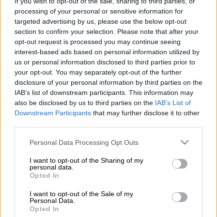
If you wish to opt-out of the sale, sharing to third parties, or
Νεκρό δελφίνι (prevezatoday.gr)
processing of your personal or sensitive information for
targeted advertising by us, please use the below opt-out
section to confirm your selection. Please note that after your
Προσθέστε το ΕΘΝΟΣ στη Google
opt-out request is processed you may continue seeing
interest-based ads based on personal information utilized by
Οι κάτοικοι της
Πρέβεζας
βρέθηκαν χθες
us or personal information disclosed to third parties prior to
your opt-out. You may separately opt-out of the further
(4/3) μπροστά σε ένα θλιβερό θέαμα όταν
disclosure of your personal information by third parties on the
αντίκρισαν ένα
νεκρό
δελφίνι
που είχε
IAB’s list of downstream participants. This information may
ξεβραστεί στο λιμάνι.
also be disclosed by us to third parties on the
IAB’s List of
Downstream Participants
that may further disclose it to other
third parties.
ΔΙΑΒΑΣΤΕ ΕΠΙΣΗΣ
Please note that this website/app uses one or more Google
Personal Data Processing Opt Outs
Ελλάδα
|
05.03.2024 08:51
services and may gather and store information including but
not limited to your visit or usage behaviour. You may click to
I want to opt-out of the Sharing of my
Θρίλερ στην Κοζάνη: 70χρονος
personal data.
grant or deny consent to Google and its third-party tags to
εντοπίστηκε νεκρός μέσα στο
Opted In
use your data for below specified purposes in below Google
αυτοκίνητό του
consent section.
I want to opt-out of the Sale of my
Personal Data.
Opted In