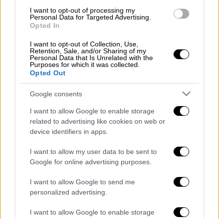
I want to opt-out of processing my
Personal Data for Targeted Advertising.
Αμέσως ενεργοποιήθηκε ο μηχανισμός του
Opted In
Δήμου
και συνεργείο βρέθηκε στην
παραλιακή μπροστά από τα
Δικαστήρια
και
I want to opt-out of Collection, Use,
Retention, Sale, and/or Sharing of my
προχώρησε στην περισυλλογή του.
Personal Data that Is Unrelated with the
Purposes for which it was collected.
Opted Out
Άγνωστα τα αίτια
Google consents
Ακολούθησε υγειονομική ταφή του νεκρού
δελφινιού
, όπως γράφει το prevezatoday.gr.
I want to allow Google to enable storage
related to advertising like cookies on web or
Μέχρι στιγμής παραμένουν άγνωστα τα αίτια
device identifiers in apps.
του θανάτου του θηλαστικού.
I want to allow my user data to be sent to
Google for online advertising purposes.
Τα σχολιά σας δημοσιεύονται άμεσα με δική σας ευθύνη. Το
I want to allow Google to send me
ΕΘΝΟΣ θα παρεμβαίνει και τα προσβλητικά σχόλια θα
personalized advertising.
διαγράφονται
I want to allow Google to enable storage