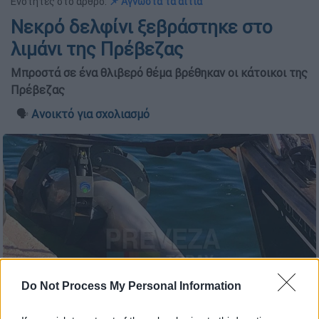
Ενότητες στο άρθρο:
📌 Άγνωστα τα αίτια
Νεκρό δελφίνι ξεβράστηκε στο
λιμάνι της Πρέβεζας
Μπροστά σε ένα θλιβερό θέμα βρέθηκαν οι κάτοικοι της
Πρέβεζας
🗣️
Ανοικτό για σχολιασμό
Do Not Process My Personal Information