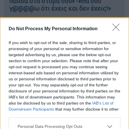
παιδιά στο στόμα σου» -«Θα σου
γ@@@@ω ότι έχεις και δεν έχεις!»
Do Not Process My Personal Information
If you wish to opt-out of the sale, sharing to third parties, or
processing of your personal or sensitive information for
targeted advertising by us, please use the below opt-out
section to confirm your selection. Please note that after your
opt-out request is processed you may continue seeing
interest-based ads based on personal information utilized by
us or personal information disclosed to third parties prior to
your opt-out. You may separately opt-out of the further
disclosure of your personal information by third parties on the
IAB’s list of downstream participants. This information may
Δράση κατά της σχολικής βίας και του εκφοβισμού από
also be disclosed by us to third parties on the
IAB’s List of
μαθητές και μαθήτριες του Πειραματικού σχολείου
Downstream Participants
that may further disclose it to other
Πανεπιστημίου Αθηνών στην πλατεία Συντάγματος
third parties.
Τα
παιδιά
με μακιγιάζ που παραπέμπει σε
Please note that this website/app uses one or more Google
Personal Data Processing Opt Outs