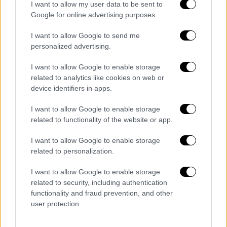
Δράση κατά της σχολικής βίας και του εκφοβισμού από
I want to allow my user data to be sent to
μαθητές και μαθήτριες του Πειραματικού σχολείου
Google for online advertising purposes.
Πανεπιστημίου Αθηνών στην πλατεία Συντάγματος
I want to allow Google to send me
personalized advertising.
I want to allow Google to enable storage
related to analytics like cookies on web or
device identifiers in apps.
I want to allow Google to enable storage
related to functionality of the website or app.
I want to allow Google to enable storage
related to personalization.
Δράση κατά της σχολικής βίας και του εκφοβισμού από
μαθητές και μαθήτριες του Πειραματικού σχολείου
I want to allow Google to enable storage
Πανεπιστημίου Αθηνών στην πλατεία Συντάγματος
related to security, including authentication
functionality and fraud prevention, and other
Η δράση των μαθητών του Πειραματικού
user protection.
Σχολείου Πανεπιστημίου Αθηνών