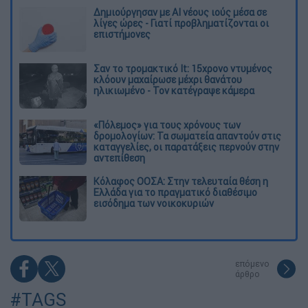
Δημιούργησαν με AI νέους ιούς μέσα σε
λίγες ώρες - Γιατί προβληματίζονται οι
επιστήμονες
Σαν το τρομακτικό It: 15χρονο ντυμένος
κλόουν μαχαίρωσε μέχρι θανάτου
ηλικιωμένο - Τον κατέγραψε κάμερα
«Πόλεμος» για τους χρόνους των
δρομολογίων: Τα σωματεία απαντούν στις
καταγγελίες, οι παρατάξεις περνούν στην
αντεπίθεση
Κόλαφος ΟΟΣΑ: Στην τελευταία θέση η
Ελλάδα για το πραγματικό διαθέσιμο
εισόδημα των νοικοκυριών
επόμενο
άρθρο
#TAGS