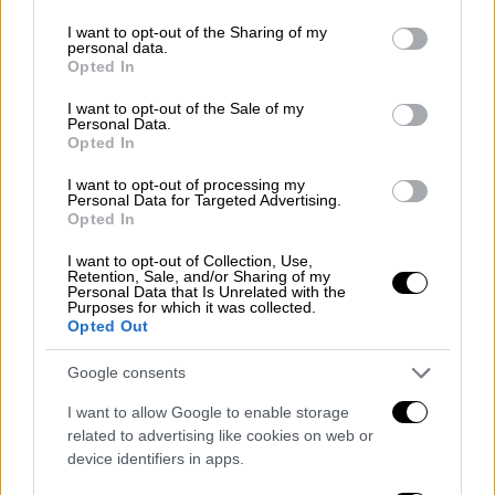
services and may gather and store information including but
μώλωπες
και ζωγραφισμένες στο πρόσωπο
not limited to your visit or usage behaviour. You may click to
I want to opt-out of the Sharing of my
λέξεις
, όπως
φόβος
και
πίεση,
που
personal data.
grant or deny consent to Google and its third-party tags to
Opted In
παραπέμπουν στα
συναισθήματα
που
use your data for below specified purposes in below Google
βιώνουν τα
θύματα
, σχημάτισαν ένα
κύκλο
consent section.
I want to opt-out of the Sale of my
Personal Data.
στο κέντρο της πλατείας. Στη συνέχεια
Opted In
έσπασαν μαύρα μπαλόνια
και
μοίρασαν
στους
περαστικούς
κόκκινα
που έγραφαν «σπάσε
I want to opt-out of processing my
Personal Data for Targeted Advertising.
τη σιωπή».
Opted In
I want to opt-out of Collection, Use,
Retention, Sale, and/or Sharing of my
Personal Data that Is Unrelated with the
Purposes for which it was collected.
Opted Out
Google consents
I want to allow Google to enable storage
related to advertising like cookies on web or
device identifiers in apps.