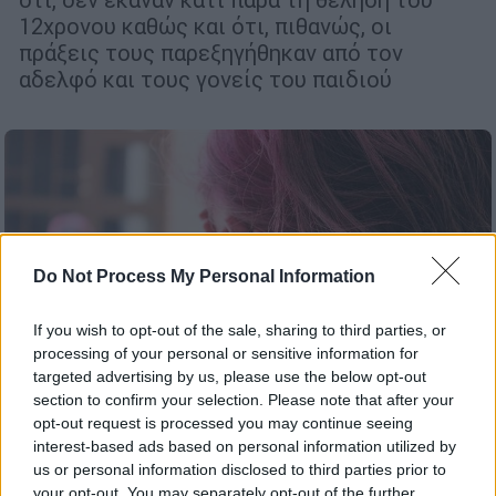
12χρονου καθώς και ότι, πιθανώς, οι
πράξεις τους παρεξηγήθηκαν από τον
αδελφό και τους γονείς του παιδιού
Do Not Process My Personal Information
If you wish to opt-out of the sale, sharing to third parties, or
processing of your personal or sensitive information for
targeted advertising by us, please use the below opt-out
section to confirm your selection. Please note that after your
opt-out request is processed you may continue seeing
interest-based ads based on personal information utilized by
us or personal information disclosed to third parties prior to
Ελλάδα
|
17.09.2024 14:34
your opt-out. You may separately opt-out of the further