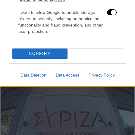
I want to allow Google to enable storage
related to security, including authentication
functionality and fraud prevention, and other
user protection.
Παιδεία
|
15.04.2024 12:30
Bullying: 35 καταγγελίες στην
πλατφόρμα από το Σάββατο
CONFIRM
Ποια είναι η διαδικασία για την υποβολή
καταγγελίας
Data Deletion
Data Access
Privacy Policy