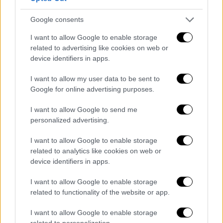
Ελλάδα
|
03.06.2024 18:59
Google consents
Ηράκλειο: Η οικογένεια της 17χρονης
I want to allow Google to enable storage
προσφεύγει στη Δικαιοσύνη κατά
related to advertising like cookies on web or
παντός υπευθύνου - «Δεχόταν bullying
device identifiers in apps.
στο σχολείο»
I want to allow my user data to be sent to
Η οικογένεια της Νικολέτας ζητά
Google for online advertising purposes.
περαιτέρω διερεύνηση της υπόθεσης
I want to allow Google to send me
personalized advertising.
I want to allow Google to enable storage
related to analytics like cookies on web or
device identifiers in apps.
I want to allow Google to enable storage
related to functionality of the website or app.
I want to allow Google to enable storage
related to personalization.