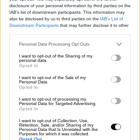
Μεσολόγγι: Άγριος καυγάς 10χρονων
disclosure of your personal information by third parties on the
IAB’s list of downstream participants. This information may
κοριτσιών - Συνελήφθησαν οι γονείς
also be disclosed by us to third parties on the
IAB’s List of
τους
Downstream Participants
that may further disclose it to other
third parties.
Αλληλομηνύθηκαν οι γονείς των παιδιών
Please note that this website/app uses one or more Google
Personal Data Processing Opt Outs
services and may gather and store information including but
not limited to your visit or usage behaviour. You may click to
I want to opt-out of the Sharing of my
personal data.
grant or deny consent to Google and its third-party tags to
Opted In
use your data for below specified purposes in below Google
consent section.
I want to opt-out of the Sale of my
Personal Data.
Opted In
I want to opt-out of processing my
Personal Data for Targeted Advertising.
Opted In
I want to opt-out of Collection, Use,
Retention, Sale, and/or Sharing of my
Personal Data that Is Unrelated with the
Purposes for which it was collected.
Opted Out