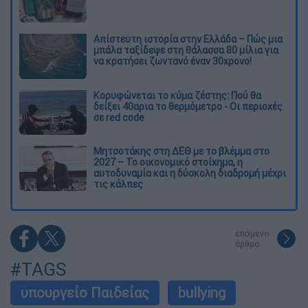
Απίστευτη ιστορία στην Ελλάδα – Πώς μια
μπάλα ταξίδεψε στη θάλασσα 80 μίλια για
να κρατήσει ζωντανό έναν 30χρονο!
Κορυφώνεται το κύμα ζέστης: Πού θα
δείξει 40αρια το θερμόμετρο - Οι περιοχές
σε red code
Μητσοτάκης στη ΔΕΘ με το βλέμμα στο
2027 – Το οικονομικό στοίχημα, η
αυτοδυναμία και η δύσκολη διαδρομή μέχρι
τις κάλπες
επόμενο
άρθρο
#TAGS
υπουργείο Παιδείας
bullying