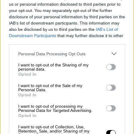
περιστατικά, αλλά φαίνεται ότι αυτός είναι
us or personal information disclosed to third parties prior to
your opt-out. You may separately opt-out of the further
και ο μόνος τρόπος να το διασφαλίσουμε»,
disclosure of your personal information by third parties on the
είπε και στη συνέχεια αναφέρθηκε στην
IAB’s list of downstream participants. This information may
πρόληψη του
φαινομένου «το οποίο είναι
also be disclosed by us to third parties on the
IAB’s List of
πολυπαραγοντικό
και η
οικογένεια δεν έχει
Downstream Participants
that may further disclose it to other
πάντα τον τρόπο να το αντιμετωπίσει
». Γι
third parties.
αυτό και θα υπάρξει μια
Εθνική στρατηγική
Please note that this website/app uses one or more Google
Personal Data Processing Opt Outs
για την αντιμετώπιση της σχολικής βίας και
services and may gather and store information including but
not limited to your visit or usage behaviour. You may click to
I want to opt-out of the Sharing of my
του σχολικού εκφοβισμού», είπε η
Ζέττα
personal data.
grant or deny consent to Google and its third-party tags to
Μακρή
.
Opted In
use your data for below specified purposes in below Google
consent section.
H διαδικασία για την υποβολή
I want to opt-out of the Sale of my
Personal Data.
καταγγελίας
Opted In
I want to opt-out of processing my
Για καταγγελία από μαθητή ή μαθήτρια της
Personal Data for Targeted Advertising.
Πρωτοβάθμιας, καλείται ο ο γονέας ή
Opted In
κηδεμόνας να την διεκπεραιώσει ενώ στη
I want to opt-out of Collection, Use,
Δευτεροβάθμια μπορούν οι ίδιοι οι μαθητές,
Retention, Sale, and/or Sharing of my