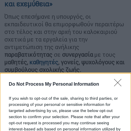
και εχεμύθεια»
Όπως επεσήμανε η υπουργός, οι
εκπαιδευτικοί θα επιμορφωθούν περαιτέρω
στο τέλος και στην αρχή του καλοκαιριού
σχετικά με τα εργαλεία για την
αντιμετώπιση της ανήλικης
παραβατικότητας
σε
συνεργασία
με τους
μαθητές,
καθηγητές
, γονείς, ψυχολόγους και
συμβούλους σχολικής ζωής.
«Γιατί όπως έχουμε πει και είναι και αλήθεια,
Do Not Process My Personal Information
πρέπει να υπάρχει και
διακριτικότητα
,
πρέπει να
υπάρχει και εχεμύθεια
.
If you wish to opt-out of the sale, sharing to third parties, or
Να νιώθουν οι καταγγέλλοντες ασφάλεια
,
processing of your personal or sensitive information for
targeted advertising by us, please use the below opt-out
ειδικά τα παιδιά να μη φοβούνται ότι θα
section to confirm your selection. Please note that after your
υποστούν αντίποινα ή θα γίνουν στόχαστρο.
opt-out request is processed you may continue seeing
Θέλουμε να πιστεύουμε ότι θα μειωθούν τα
interest-based ads based on personal information utilized by