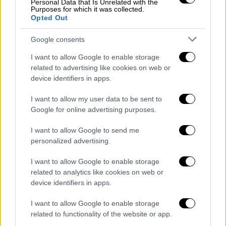
Personal Data that Is Unrelated with the
ενώ το πρωτόκολλο είναι πολύ
αυστηρό
Purposes for which it was collected.
Opted Out
πρωτόκολλο
, είπε η υφυπουργός Παιδείας
υπενθυμίζοντας ότι ο πρωθυπουργός, όταν
Google consents
το παρουσιάσαμε στη Θεσσαλονίκη, «
είπε
I want to allow Google to enable storage
πάρα πολύ κατηγορηματικά ότι δεν θα
related to advertising like cookies on web or
ανεχτώ, να πεταχθεί κάτι στο καλάθι
».
device identifiers in apps.
Ο
διευθυντής
και ένας
εκπαιδευτικός
της
I want to allow my user data to be sent to
πρωτοβάθμιας,
επιλαμβάνονται της
Google for online advertising purposes.
καταγγελίας
και ανάλογα με τη σοβαρότητα
I want to allow Google to send me
μπορεί να κάνουν χρήση ψυχολόγου
personalized advertising.
κοινωνικού λειτουργού, ενώ ενδέχεται να
ακολουθηθεί μια
διαδικασία
που
μπορεί να
I want to allow Google to enable storage
related to analytics like cookies on web or
εμπλακούν και άλλοι ειδικοί επιστήμονες,
device identifiers in apps.
συνέχισε η κυρία Μακρή.
I want to allow Google to enable storage
Τα μέτρα δεν έχουν τιμωρητικό
related to functionality of the website or app.
χαρακτήρα