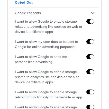
διασώθηκαν καθαρά από τύχη. Αυξάνονται
Opted Out
επίσης τα απολυταρχικά καθεστώτα που
περιορίζουν την ελευθερία, καταπατούν
Google consents
βασικά ανθρώπινα δικαιώματα και
I want to allow Google to enable storage
αμφισβητούν την έννοια της Δημοκρατίας.
related to advertising like cookies on web or
device identifiers in apps.
Η
Δημοκρατία είναι ένας θεσμός υπέροχος
που μας καλεί
να συμβιώνουμε με άτομα, τα
I want to allow my user data to be sent to
Google for online advertising purposes.
οποία ενδεχομένως έχουν διαφορετικές
απόψεις
από τις δικές μας. Αν αυτές οι
I want to allow Google to send me
απόψεις δεν κηρύσσουν το μίσος και δεν
personalized advertising.
καλούν σε παράνομες πράξεις, αν δεν
I want to allow Google to enable storage
απειλούν τις θεμελιώδεις αρχές της
related to analytics like cookies on web or
ελευθερίας και της Δημοκρατίας κι αν δεν
device identifiers in apps.
παραβαίνουν τους υπάρχοντες νόμους, τότε
οφείλουμε να τις ακούμε μέσα στο πλαίσιο
I want to allow Google to enable storage
related to functionality of the website or app.
μιας κοινωνίας αποδοχής
και αγάπης.
Κατανοώ ότι η διαφημιστική αφίσα της
I want to allow Google to enable storage