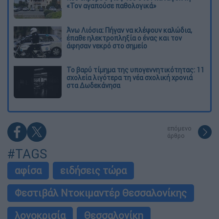
«Τον αγαπούσε παθολογικά»
Άνω Λιόσια: Πήγαν να κλέψουν καλώδια,
έπαθε ηλεκτροπληξία ο ένας και τον
άφησαν νεκρό στο σημείο
Το βαρύ τίμημα της υπογεννητικότητας: 11
σχολεία λιγότερα τη νέα σχολική χρονιά
στα Δωδεκάνησα
επόμενο
άρθρο
#TAGS
αφίσα
ειδήσεις τώρα
Φεστιβάλ Ντοκιμαντέρ Θεσσαλονίκης
λογοκρισία
Θεσσαλονίκη