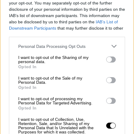
στην Ευρώπη των πολλών ελευθεριών»
. Σας
your opt-out. You may separately opt-out of the further
προσκαλούμε στην προβολή για να
disclosure of your personal information by third parties on the
IAB’s list of downstream participants. This information may
διαπιστώσετε ιδίοις όμμασι ότι το
also be disclosed by us to third parties on the
IAB’s List of
ντοκιμαντέρ αυτό διατρέχεται από την
Downstream Participants
that may further disclose it to other
επιθυμία της δημιουργού να καταγράψει τις
third parties.
αγωνίες ανθρώπων
που υποφέρουν διότι
Please note that this website/app uses one or more Google
Personal Data Processing Opt Outs
περιορίζεται η ελευθερία τους. Ως γυναίκα,
services and may gather and store information including but
μητέρα και εργαζόμενη, β
λέπω κι εγώ με
not limited to your visit or usage behaviour. You may click to
I want to opt-out of the Sharing of my
personal data.
ανησυχία ότι ο κόσμος, εν έτει 2024, μοιάζει
grant or deny consent to Google and its third-party tags to
Opted In
use your data for below specified purposes in below Google
να πηγαίνει πίσω.
Η βία, οι επιθέσεις κατά
consent section.
I want to opt-out of the Sale of my
των γυναικών, οι
γυναικοκτονίες
αυξάνονται
Personal Data.
συνεχώς. Αυξάνονται και οι επιθέσεις κατά
Opted In
αδυνάτων και διαφορετικών. Μόλις χθες
I want to opt-out of processing my
στην πλατεία Αριστοτέλους, μια ανάσα από
Personal Data for Targeted Advertising.
Opted In
την έδρα του Φεστιβάλ μας, είδαμε με φρίκη
και αγανάκτηση μια
αήθη και βίαιη επίθεση
I want to opt-out of Collection, Use,
Retention, Sale, and/or Sharing of my
εναντίον δυο διεμφυλικών ατόμων,
τα οποία
Personal Data that Is Unrelated with the
Purposes for which it was collected.