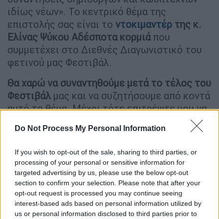
ιδίως νέων». Το κεντρικό θέμα της
επιστολής σας είναι το
ντοκιμαντέρ
της κ.
Ελίνας Ψύκου Αδέσποτα κορμιά
που
συμμετέχει στο Διεθνές Διαγωνιστικό του
φετινού μας Φεστιβάλ.
Θα χαρώ να συναντηθούμε μετά το τέλος του
Φεστιβάλ
μας και να συζητήσουμε από κοντά
αυτό το θέμα. Μέχρι τότε επιτρέψτε μου να
σας εκφράσω κι εγώ, με φιλόκαλη και
Do Not Process My Personal Information
ειλικρινή διάθεση, μερικές σκέψεις που
έκανα κατά την ανάγνωση της επιστολής
If you wish to opt-out of the sale, sharing to third parties, or
σας. Στην πραγματικότητα οι σκέψεις μου
processing of your personal or sensitive information for
εδράζονται σε δύο άξονες. Ο πρώτος είναι
targeted advertising by us, please use the below opt-out
καθαρά νομικός και δικαιοκρατικός. Όπως
section to confirm your selection. Please note that after your
opt-out request is processed you may continue seeing
πολύ σωστά αναφέρετε, το ντοκιμαντέρ της
interest-based ads based on personal information utilized by
κ. Ψύκου
«εξερευνά τη σωματική αυτονομία
us or personal information disclosed to third parties prior to