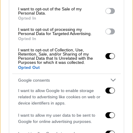
use your data for below specified purposes in below Google
«Προσπαθώ να είμαι αληθινή»
consent section.
I want to opt-out of the Sale of my
Personal Data.
Μια από τις σημαντικότερες μορφές του
Opted In
ευρωπαϊκού κινηματογράφου, η Ζιλιέτ
Μπινός, βρέθηκε στη Θεσσαλονίκη για να
I want to opt-out of processing my
Personal Data for Targeted Advertising.
παρουσιάσει το πρώτο της ντοκιμαντέρ «In-
Opted In
I In Motion» και μίλησε για τη δημιουργία,
τον φόβο, τη διαίσθηση και την ανάγκη ενός
I want to opt-out of Collection, Use,
Retention, Sale, and/or Sharing of my
καλλιτέχνη να παραμένει αυθεντικός
Personal Data that Is Unrelated with the
Purposes for which it was collected.
Opted Out
Google consents
I want to allow Google to enable storage
related to advertising like cookies on web or
device identifiers in apps.
I want to allow my user data to be sent to
Google for online advertising purposes.