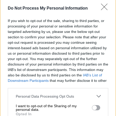
coming out τους
Do Not Process My Personal Information
If you wish to opt-out of the sale, sharing to third parties, or
processing of your personal or sensitive information for
targeted advertising by us, please use the below opt-out
section to confirm your selection. Please note that after your
opt-out request is processed you may continue seeing
interest-based ads based on personal information utilized by
us or personal information disclosed to third parties prior to
your opt-out. You may separately opt-out of the further
disclosure of your personal information by third parties on the
IAB’s list of downstream participants. This information may
also be disclosed by us to third parties on the
IAB’s List of
Downstream Participants
that may further disclose it to other
third parties.
Please note that this website/app uses one or more Google
Personal Data Processing Opt Outs
Σινεμά
|
12.03.2026 14:28
services and may gather and store information including but
Η Ζιλιέτ Μπινός στο 28ο Φεστιβάλ
not limited to your visit or usage behaviour. You may click to
I want to opt-out of the Sharing of my
personal data.
grant or deny consent to Google and its third-party tags to
Ντοκιμαντέρ Θεσσαλονίκης:
Opted In