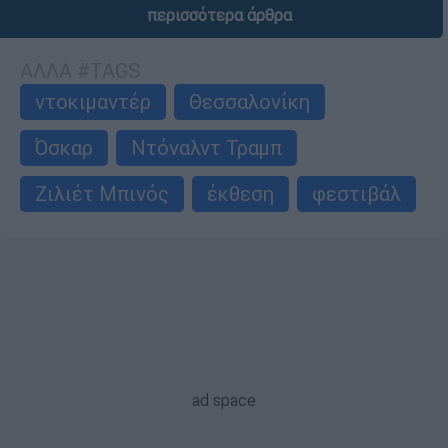
περισσότερα άρθρα
ΑΛΛΑ #TAGS
ντοκιμαντέρ
Θεσσαλονίκη
Όσκαρ
Ντόναλντ Τραμπ
Ζιλιέτ Μπινός
έκθεση
φεστιβάλ