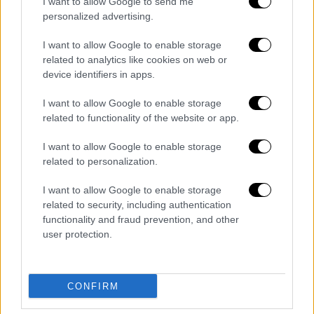
I want to allow Google to send me
personalized advertising.
I want to allow Google to enable storage
related to analytics like cookies on web or
device identifiers in apps.
Πολιτισμός
|
11.03.2026 07:30
Μην πεις ότι δεν ήξερες: Τι διαβάζουμε
I want to allow Google to enable storage
και πού βγαίνουμε σήμερα Τετάρτη;
related to functionality of the website or app.
Μην πεις ότι δεν ήξερες: Τι διαβάζουμε και
I want to allow Google to enable storage
πού βγαίνουμε σήμερα Τετάρτη;
related to personalization.
I want to allow Google to enable storage
related to security, including authentication
functionality and fraud prevention, and other
user protection.
CONFIRM