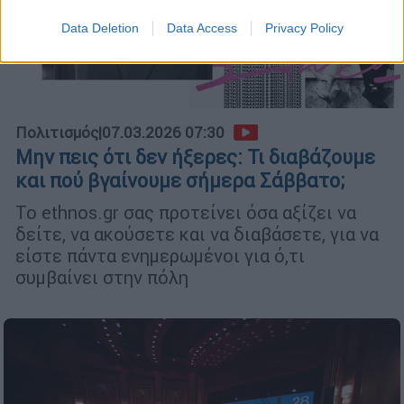
Data Deletion
Data Access
Privacy Policy
Πολιτισμός
|
07.03.2026 07:30
Μην πεις ότι δεν ήξερες: Τι διαβάζουμε
και πού βγαίνουμε σήμερα Σάββατο;
Το ethnos.gr σας προτείνει όσα αξίζει να
δείτε, να ακούσετε και να διαβάσετε, για να
είστε πάντα ενημερωμένοι για ό,τι
συμβαίνει στην πόλη