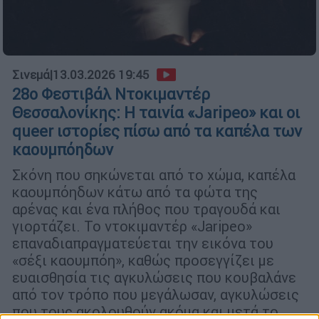
Σινεμά
|
13.03.2026 19:45
28ο Φεστιβάλ Ντοκιμαντέρ
Θεσσαλονίκης: Η ταινία «Jaripeo» και οι
queer ιστορίες πίσω από τα καπέλα των
καουμπόηδων
Σκόνη που σηκώνεται από το χώμα, καπέλα
καουμπόηδων κάτω από τα φώτα της
αρένας και ένα πλήθος που τραγουδά και
γιορτάζει. Το ντοκιμαντέρ «Jaripeo»
επαναδιαπραγματεύεται την εικόνα του
«σέξι καουμπόη», καθώς προσεγγίζει με
ευαισθησία τις αγκυλώσεις που κουβαλάνε
από τον τρόπο που μεγάλωσαν, αγκυλώσεις
που τους ακολουθούν ακόμα και μετά το