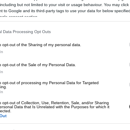
δύναμη της φωτογραφίας ως
including but not limited to your visit or usage behaviour. You may click 
ιστορικού τεκμηρίου και ενισχύουν
 to Google and its third-party tags to use your data for below specifi
ogle consent section.
τη συζήτηση για τη σημασία των
αρχείων και της ιστορικής έρευνας
l Data Processing Opt Outs
Σινεμά
|
13.03.2026 19:45
o opt-out of the Sharing of my personal data.
In
28ο Φεστιβάλ Ντοκιμαντέρ
Θεσσαλονίκης: Η ταινία «Jaripeo»
o opt-out of the Sale of my Personal Data.
και οι queer ιστορίες πίσω από τα
In
καπέλα των καουμπόηδων
to opt-out of processing my Personal Data for Targeted
Σκόνη που σηκώνεται από το χώμα,
ing.
In
καπέλα καουμπόηδων κάτω από τα
φώτα της αρένας και ένα πλήθος που
o opt-out of Collection, Use, Retention, Sale, and/or Sharing
τραγουδά και γιορτάζει. Το
ersonal Data that Is Unrelated with the Purposes for which it
lected.
ντοκιμαντέρ «Jaripeo»
Out
επαναδιαπραγματεύεται την εικόνα
του «σέξι καουμπόη», καθώς