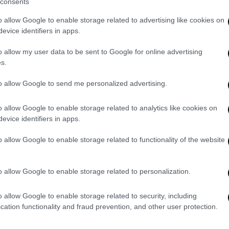
consents
προσεγγίζει με ευαισθησία τις
αγκυλώσεις που κουβαλάνε από τον
o allow Google to enable storage related to advertising like cookies on
evice identifiers in apps.
τρόπο που μεγάλωσαν, αγκυλώσεις
που τους ακολουθούν ακόμα και μετά
o allow my user data to be sent to Google for online advertising
το coming out τους
s.
to allow Google to send me personalized advertising.
Σινεμά
|
12.03.2026 14:28
Η Ζιλιέτ Μπινός στο 28ο Φεστιβάλ
o allow Google to enable storage related to analytics like cookies on
Ντοκιμαντέρ Θεσσαλονίκης:
evice identifiers in apps.
«Προσπαθώ να είμαι αληθινή»
o allow Google to enable storage related to functionality of the website
Μια από τις σημαντικότερες μορφές
του ευρωπαϊκού κινηματογράφου, η
Ζιλιέτ Μπινός, βρέθηκε στη
o allow Google to enable storage related to personalization.
Θεσσαλονίκη για να παρουσιάσει το
πρώτο της ντοκιμαντέρ «In-I In
o allow Google to enable storage related to security, including
Motion» και μίλησε για τη δημιουργία,
cation functionality and fraud prevention, and other user protection.
τον φόβο, τη διαίσθηση και την