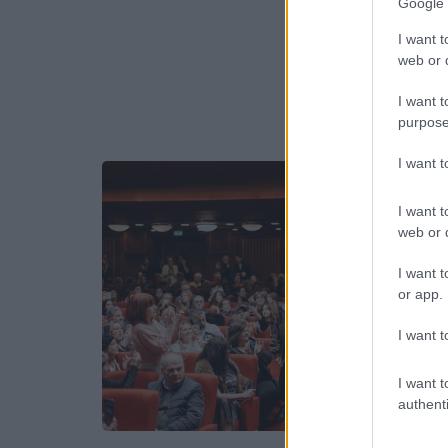
Google 
I want t
web or d
I want t
purpose
I want 
I want t
web or d
I want t
or app.
I want t
I want t
authenti