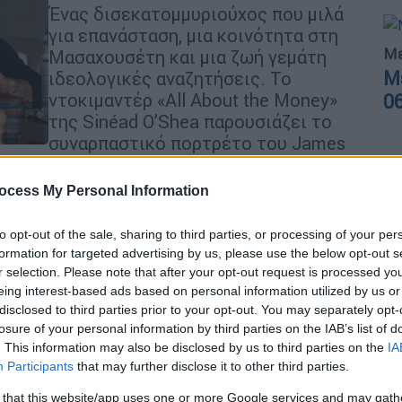
Ένας δισεκατομμυριούχος που μιλά
για επανάσταση, μια κοινότητα στη
Με
Μασαχουσέτη και μια ζωή γεμάτη
Μ
ιδεολογικές αναζητήσεις. Το
ντοκιμαντέρ «All About the Money»
0
της Sinéad O’Shea παρουσιάζει το
συναρπαστικό πορτρέτο του James
«Fergie» Chambers, ενός κληρονόμου
τεράστιας περιουσίας που επιλέγει
ocess My Personal Information
να χρησιμοποιήσει τον πλούτο του
για πολιτικές και κοινωνικές δράσεις
to opt-out of the sale, sharing to third parties, or processing of your per
formation for targeted advertising by us, please use the below opt-out s
r selection. Please note that after your opt-out request is processed y
Πολιτισμός
|
14.03.2026 12:00
eing interest-based ads based on personal information utilized by us or
disclosed to third parties prior to your opt-out. You may separately opt-
Στο τελικό στάδιο η καταγραφή
losure of your personal information by third parties on the IAB’s list of
των ταυτοτήτων των 200
. This information may also be disclosed by us to third parties on the
IA
εκτελεσθέντων της Καισαριανής
Participants
that may further disclose it to other third parties.
Οι εικόνες αυτές αναδεικνύουν τη
 that this website/app uses one or more Google services and may gath