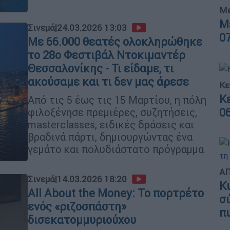
Με
Μ
Σινεμά
|
24.03.2026 13:03
0
Με 66.000 θεατές ολοκληρώθηκε
το 28ο Φεστιβάλ Ντοκιμαντέρ
Θεσσαλονίκης - Τι είδαμε, τι
ακούσαμε και τι δεν μας άρεσε
Κε
Κ
Από τις 5 έως τις 15 Μαρτίου, η πόλη
φιλοξένησε πρεμιέρες, συζητήσεις,
0
masterclasses, ειδικές δράσεις και
βραδινά πάρτι, δημιουργώντας ένα
γεμάτο και πολυδιάστατο πρόγραμμα
ΑΠ
Σινεμά
|
14.03.2026 18:20
Κ
All About the Money: Το πορτρέτο
σ
ενός «ριζοσπάστη»
π
δισεκατομμυριούχου