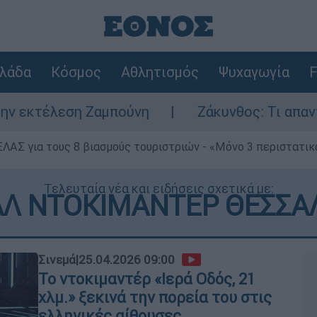
λάδα
Κόσμος
Αθλητισμός
Ψυχαγωγία
F
μπούνη
Ζάκυνθος: Τι απαντά η ΕΛΑΣ για τ
ΕΛΑΣ για τους 8 βιασμούς τουριστριών - «Μόνο 3 περιστατικ
Τελευταία νέα και ειδήσεις σχετικά με:
ΑΛ ΝΤΟΚΙΜΑΝΤΕΡ ΘΕΣΣΑ
Σινεμά
|
25.04.2026 09:00
Το ντοκιμαντέρ «Ιερά Οδός, 21
χλμ.» ξεκινά την πορεία του στις
ελληνικές αίθουσες