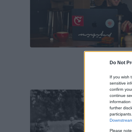
Do Not Pr
If you wish 
sensitive in
confirm you
continue se
information 
further disc
participants
Downstream 
Please note