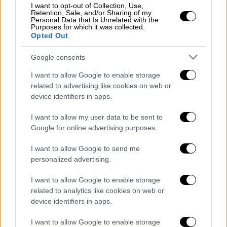
Nikitaki)
I want to opt-out of Collection, Use,
Retention, Sale, and/or Sharing of my
Personal Data that Is Unrelated with the
Purposes for which it was collected.
Τα κορίτσια δεν πρέπει να παίζουν
Opted Out
ποδόσφαιρο
Google consents
Το έργο της
Marta Buchaca
«Τα κορίτσια δεν
I want to allow Google to enable storage
πρέπει να παίζουν ποδόσφαιρο» που
related to advertising like cookies on web or
γράφτηκε το 2009
και μεταφέρθηκε στον
device identifiers in apps.
κινηματογράφο το 2014, κάνει πρεμιέρα στο
I want to allow my user data to be sent to
Μικρό Κεραμεικό, σε σκηνοθεσία
Μάρτα
Google for online advertising purposes.
Μπουτσάκα
. Ένα τροχαίο γίνεται η αφορμή
να έρθουν στην επιφάνεια καλά κρυμμένα
I want to allow Google to send me
οικογενειακά μυστικά και τραύματα, να
personalized advertising.
δοκιμαστούν δυνατές ανθρώπινες σχέσεις
I want to allow Google to enable storage
και να αμφισβητηθούν κοινωνικά
related to analytics like cookies on web or
στερεότυπα.
device identifiers in apps.
Τρεις άνθρωποι -ένα κορίτσι 12 ετών, μια
I want to allow Google to enable storage