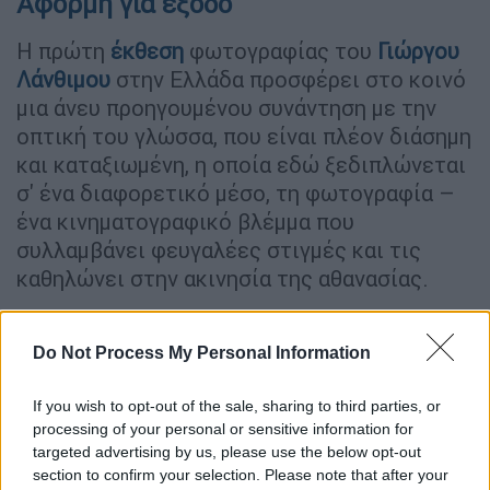
Αφορμή για έξοδο
Η πρώτη
έκθεση
φωτογραφίας του
Γιώργου
Λάνθιμου
στην Ελλάδα προσφέρει στο κοινό
μια άνευ προηγουμένου συνάντηση με την
οπτική του γλώσσα, που είναι πλέον διάσημη
και καταξιωμένη, η οποία εδώ ξεδιπλώνεται
σ' ένα διαφορετικό μέσο, τη φωτογραφία –
ένα κινηματογραφικό βλέμμα που
συλλαμβάνει φευγαλέες στιγμές και τις
καθηλώνει στην ακινησία της αθανασίας.
Σχεδιασμένη με τη μορφή ενός κλασικού
ελληνικού ναού, η έκθεση, από τις
7 Μαρτίου
Do Not Process My Personal Information
έως τις 17 Μαΐου, στον -1 της
Στέγης
Ιδρύματος Ωνάση
, δημιουργεί έναν κεντρικό
If you wish to opt-out of the sale, sharing to third parties, or
processing of your personal or sensitive information for
χώρο που παραπέμπει σε βωμό, όπου
targeted advertising by us, please use the below opt-out
εκτίθενται
110 νέα έργα
του Γιώργου
section to confirm your selection. Please note that after your