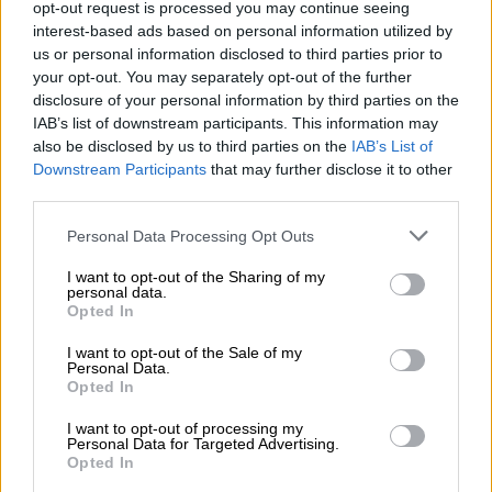
Λάνθιμου, ενώ στην εξωτερική περίμετρο
opt-out request is processed you may continue seeing
παρουσιάζονται τα τρία σύνολα έργων που
interest-based ads based on personal information utilized by
us or personal information disclosed to third parties prior to
συνδέονται με τις ταινίες του, έτσι ώστε το
your opt-out. You may separately opt-out of the further
κοινό να μετακινείται από το γνωστό έργο
disclosure of your personal information by third parties on the
του προς τον εσωτερικό πυρήνα της νέας
IAB’s list of downstream participants. This information may
φωτογραφικής του δουλειάς. Την έκθεση
also be disclosed by us to third parties on the
IAB’s List of
Downstream Participants
that may further disclose it to other
επιμελείται ο
Michael Mack
.
third parties.
Please note that this website/app uses one or more Google
Personal Data Processing Opt Outs
services and may gather and store information including but
not limited to your visit or usage behaviour. You may click to
I want to opt-out of the Sharing of my
personal data.
grant or deny consent to Google and its third-party tags to
Opted In
use your data for below specified purposes in below Google
consent section.
I want to opt-out of the Sale of my
Personal Data.
Opted In
I want to opt-out of processing my
Personal Data for Targeted Advertising.
Opted In
Yorgos Lanthimos: Photographs (Copyright: Margarita Yoko