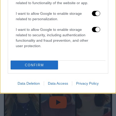
νεαρή γυναίκα και ένας μεσήλικας-
related to functionality of the website or app.
επέβαιναν στο ίδιο όχημα, γεγονός για το
I want to allow Google to enable storage
οποίο οι οικείοι τους δεν ήταν
related to personalization.
ενημερωμένοι. Έπειτα από ένα σοβαρό
αυτοκινητιστικό ατύχημα, μεταφέρονται στα
I want to allow Google to enable storage
related to security, including authentication
επείγοντα, και οι συγγενείς τους στην
functionality and fraud prevention, and other
αίθουσα αναμονής ξεδιπλώνουν την
user protection.
υπόθεση. Η παράσταση είναι αφιερωμένη σε
όσα έπρεπε να ειπωθούν και δεν ειπώθηκαν
ποτέ.
CONFIRM
Data Deletion
Data Access
Privacy Policy
video