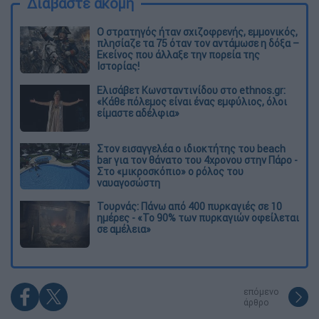
Διαβάστε ακόμη
O στρατηγός ήταν σχιζοφρενής, εμμονικός,
πλησίαζε τα 75 όταν τον αντάμωσε η δόξα –
Εκείνος που άλλαξε την πορεία της
Ιστορίας!
Ελισάβετ Κωνσταντινίδου στο ethnos.gr:
«Κάθε πόλεμος είναι ένας εμφύλιος, όλοι
είμαστε αδέλφια»
Στον εισαγγελέα ο ιδιοκτήτης του beach
bar για τον θάνατο του 4χρονου στην Πάρο -
Στο «μικροσκόπιο» ο ρόλος του
ναυαγοσώστη
Τουρνάς: Πάνω από 400 πυρκαγιές σε 10
ημέρες - «Το 90% των πυρκαγιών οφείλεται
σε αμέλεια»
επόμενο
άρθρο