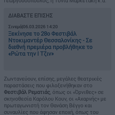
Γεωργουσόπουλος, η Τονια Μαρκετάκη κ.α.
ΔΙΑΒΑΣΤΕ ΕΠΙΣΗΣ
Σινεμά
|
06.03.2026 14:20
Ξεκίνησε το 28ο Φεστιβάλ
Ντοκιμαντέρ Θεσσαλονίκης - Σε
διεθνή πρεμιέρα προβλήθηκε το
«Ρώτα την Ι Τζιν»
Ζωντανεύουν, επίσης, μεγάλες θεατρικές
παραστάσεις που φιλοξενήθηκαν στο
Φεστιβάλ Ρεματιάς
, όπως οι «Όρνιθες» σε
σκηνοθεσία Καρόλου Κουν, οι «Αχαρνής» με
πρωταγωνιστή τον Θανάση Βέγγο και
συναυλίες που άφησαν εποχή, όπως του