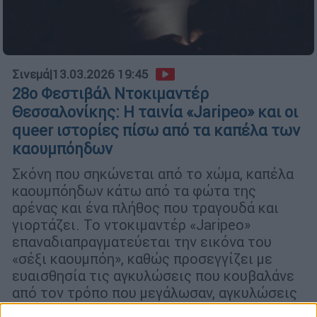
Σινεμά
|
13.03.2026 19:45
28ο Φεστιβάλ Ντοκιμαντέρ
Θεσσαλονίκης: Η ταινία «Jaripeo» και οι
queer ιστορίες πίσω από τα καπέλα των
καουμπόηδων
Σκόνη που σηκώνεται από το χώμα, καπέλα
καουμπόηδων κάτω από τα φώτα της
αρένας και ένα πλήθος που τραγουδά και
γιορτάζει. Το ντοκιμαντέρ «Jaripeo»
επαναδιαπραγματεύεται την εικόνα του
«σέξι καουμπόη», καθώς προσεγγίζει με
ευαισθησία τις αγκυλώσεις που κουβαλάνε
από τον τρόπο που μεγάλωσαν, αγκυλώσεις
που τους ακολουθούν ακόμα και μετά το