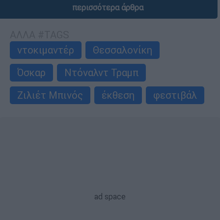
περισσότερα άρθρα
ΑΛΛΑ #TAGS
ντοκιμαντέρ
Θεσσαλονίκη
Όσκαρ
Ντόναλντ Τραμπ
Ζιλιέτ Μπινός
έκθεση
φεστιβάλ