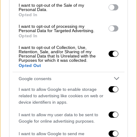
«Προσπαθώ να είμαι αληθινή»
consent section.
I want to opt-out of the Sale of my
Personal Data.
Μια από τις σημαντικότερες μορφές του
Opted In
ευρωπαϊκού κινηματογράφου, η Ζιλιέτ
I want to opt-out of processing my
Μπινός, βρέθηκε στη Θεσσαλονίκη για να
Personal Data for Targeted Advertising.
παρουσιάσει το πρώτο της ντοκιμαντέρ «In-
Opted In
I In Motion» και μίλησε για τη δημιουργία,
I want to opt-out of Collection, Use,
τον φόβο, τη διαίσθηση και την ανάγκη ενός
Retention, Sale, and/or Sharing of my
Personal Data that Is Unrelated with the
καλλιτέχνη να παραμένει αυθεντικός
Purposes for which it was collected.
Opted Out
Google consents
I want to allow Google to enable storage
related to advertising like cookies on web or
device identifiers in apps.
I want to allow my user data to be sent to
Google for online advertising purposes.
I want to allow Google to send me