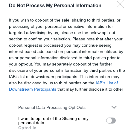
coming out τους
Do Not Process My Personal Information
If you wish to opt-out of the sale, sharing to third parties, or
processing of your personal or sensitive information for
targeted advertising by us, please use the below opt-out
section to confirm your selection. Please note that after your
opt-out request is processed you may continue seeing
interest-based ads based on personal information utilized by
us or personal information disclosed to third parties prior to
your opt-out. You may separately opt-out of the further
disclosure of your personal information by third parties on the
IAB’s list of downstream participants. This information may
also be disclosed by us to third parties on the
IAB’s List of
Downstream Participants
that may further disclose it to other
third parties.
Please note that this website/app uses one or more Google
Personal Data Processing Opt Outs
services and may gather and store information including but
Σινεμά
|
12.03.2026 14:28
not limited to your visit or usage behaviour. You may click to
I want to opt-out of the Sharing of my
Η Ζιλιέτ Μπινός στο 28ο Φεστιβάλ
personal data.
grant or deny consent to Google and its third-party tags to
Opted In
Ντοκιμαντέρ Θεσσαλονίκης:
use your data for below specified purposes in below Google