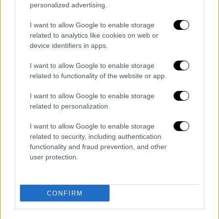
personalized advertising.
I want to allow Google to enable storage
related to analytics like cookies on web or
device identifiers in apps.
Πολιτισμός
|
11.03.2026 07:30
I want to allow Google to enable storage
Μην πεις ότι δεν ήξερες: Τι διαβάζουμε
related to functionality of the website or app.
και πού βγαίνουμε σήμερα Τετάρτη;
I want to allow Google to enable storage
Μην πεις ότι δεν ήξερες: Τι διαβάζουμε και
related to personalization.
πού βγαίνουμε σήμερα Τετάρτη;
I want to allow Google to enable storage
related to security, including authentication
functionality and fraud prevention, and other
user protection.
CONFIRM