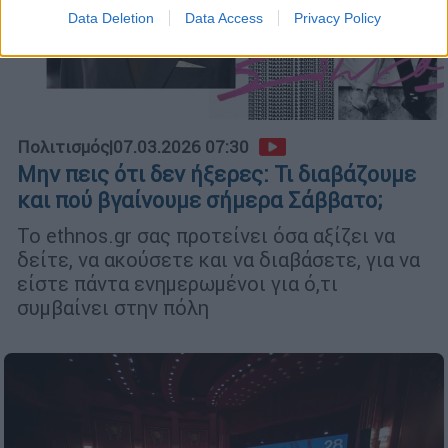
Data Deletion
Data Access
Privacy Policy
Πολιτισμός
|
07.03.2026 07:30
Μην πεις ότι δεν ήξερες: Τι διαβάζουμε
και πού βγαίνουμε σήμερα Σάββατο;
Το ethnos.gr σας προτείνει όσα αξίζει να
δείτε, να ακούσετε και να διαβάσετε, για να
είστε πάντα ενημερωμένοι για ό,τι
συμβαίνει στην πόλη