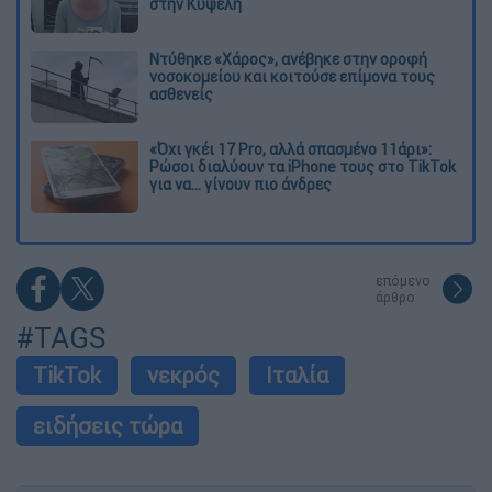
στην Κυψέλη
Ντύθηκε «Χάρος», ανέβηκε στην οροφή
νοσοκομείου και κοιτούσε επίμονα τους
ασθενείς
«Όχι γκέι 17 Pro, αλλά σπασμένο 11άρι»:
Ρώσοι διαλύουν τα iPhone τους στο TikTok
για να... γίνουν πιο άνδρες
επόμενο
άρθρο
#TAGS
TikTok
νεκρός
Ιταλία
ειδήσεις τώρα