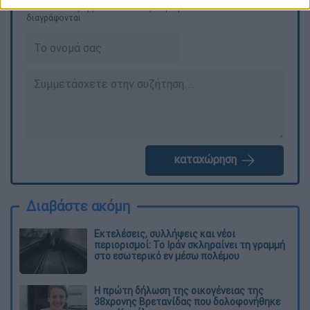
ΕΘΝΟΣ θα παρεμβαίνει και τα προσβλητικά σχόλια θα
διαγράφονται
καταχώρηση
Διαβάστε ακόμη
Εκτελέσεις, συλλήψεις και νέοι
περιορισμοί: Το Ιράν σκληραίνει τη γραμμή
στο εσωτερικό εν μέσω πολέμου
Η πρώτη δήλωση της οικογένειας της
38χρονης Βρετανίδας που δολοφονήθηκε