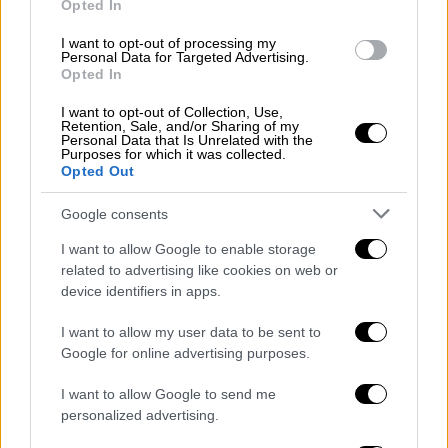
Opted In
I want to opt-out of processing my
Personal Data for Targeted Advertising.
Opted In
I want to opt-out of Collection, Use,
Retention, Sale, and/or Sharing of my
Personal Data that Is Unrelated with the
TikToker Tzane
Purposes for which it was collected.
Opted Out
«Δυστυχώς, ο Τζάνε δεν είναι μαζί μας
Google consents
πλέον. Έφυγε από κοντά μας χθες το
απόγευμα στο ταξίδι που έχουμε κάνει στην
I want to allow Google to enable storage
related to advertising like cookies on web or
Ιταλία. Προσευχηθείτε μαζί μας για την
device identifiers in apps.
ψυχούλα του να αναπαυθεί εν ειρήνη» γράφει
σε instagram story.
I want to allow my user data to be sent to
Google for online advertising purposes.
I want to allow Google to send me
personalized advertising.