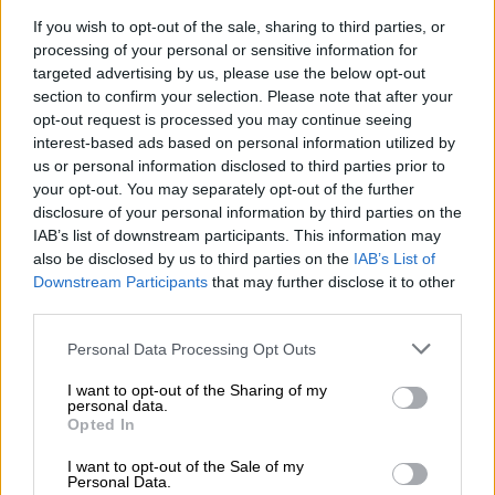
Κόσμος
|
08.03.2024 10:10
If you wish to opt-out of the sale, sharing to third parties, or
Νεκρό 11χρονο αγόρι στη Βρετανία
processing of your personal or sensitive information for
από τη νέα τρέλα του TikTok - Τι είναι
targeted advertising by us, please use the below opt-out
το επικίνδυνο chroming
section to confirm your selection. Please note that after your
opt-out request is processed you may continue seeing
interest-based ads based on personal information utilized by
us or personal information disclosed to third parties prior to
your opt-out. You may separately opt-out of the further
Η ανάρτηση φίλου του Tzane
disclosure of your personal information by third parties on the
IAB’s list of downstream participants. This information may
Την
τραγική είδηση
επιβεβαίωσε ο
φίλος
και
also be disclosed by us to third parties on the
IAB’s List of
επίσης
TikToker
, Χρήστος Κόγιας που επίσης
Downstream Participants
that may further disclose it to other
third parties.
βρίσκεται στην Ιταλία.
Please note that this website/app uses one or more Google
Personal Data Processing Opt Outs
services and may gather and store information including but
not limited to your visit or usage behaviour. You may click to
I want to opt-out of the Sharing of my
personal data.
grant or deny consent to Google and its third-party tags to
Opted In
use your data for below specified purposes in below Google
consent section.
I want to opt-out of the Sale of my
Personal Data.