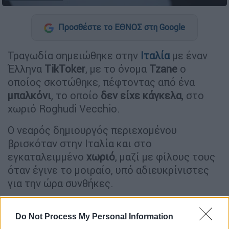
Προσθέστε το ΕΘΝΟΣ στη Google
Τραγωδία σημειώθηκε στην
Ιταλία
με έναν
Έλληνα
TikToker
, με το όνομα
Tzane
ο
οποίος σκοτώθηκε, πέφτοντας από ένα
μπαλκόνι
, το οποίο
δεν είχε κάγκελα
, στο
χωριό Roghudi Vecchio.
Ο νεαρός δημιουργός περιεχομένου
βρισκόταν στην Ιταλία και στο
εγκαταλειμμένο
χωριό
, μαζί με φίλους τους
όταν έγινε το μοιραίο, υπό αδιευκρίνιστες
για την ώρα συνθήκες.
ΔΙΑΒΑΣΤΕ ΕΠΙΣΗΣ
Do Not Process My Personal Information