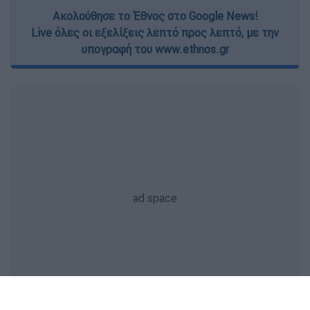
Ακολούθησε το Έθνος στο Google News!
Live όλες οι εξελίξεις λεπτό προς λεπτό, με την
υπογραφή του www.ethnos.gr