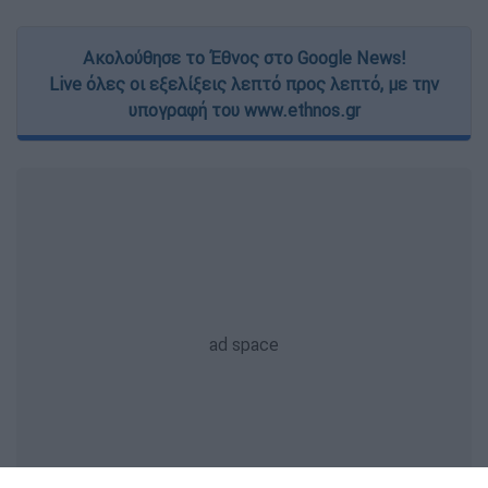
Ακολούθησε το Έθνος στο Google News!
Live όλες οι εξελίξεις λεπτό προς λεπτό, με την
υπογραφή του www.ethnos.gr