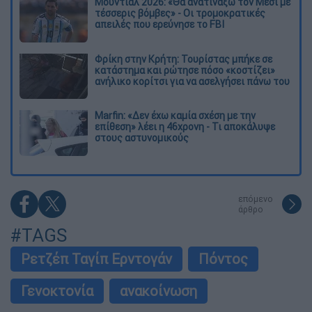
Μουντιάλ 2026: «Θα ανατινάξω τον Μέσι με
τέσσερις βόμβες» - Οι τρομοκρατικές
απειλές που ερεύνησε το FBI
Φρίκη στην Κρήτη: Τουρίστας μπήκε σε
κατάστημα και ρώτησε πόσο «κοστίζει»
ανήλικο κορίτσι για να ασελγήσει πάνω του
Marfin: «Δεν έχω καμία σχέση με την
επίθεση» λέει η 46χρονη - Τι αποκάλυψε
στους αστυνομικούς
επόμενο
άρθρο
#TAGS
Ρετζέπ Ταγίπ Ερντογάν
Πόντος
Γενοκτονία
ανακοίνωση