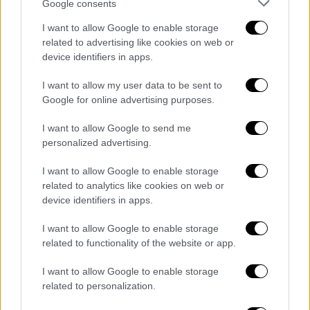
αναγνώριση της Γενοκτονιας’’, αλλά και
Google consents
δεκάδες Εθνικά κοινοβούλια χωρών σε όλο
I want to allow Google to enable storage
τον κόσμο, όπως και ο προεδρος των ΗΠΑ,
related to advertising like cookies on web or
μελετώντας τα χιλιάδες στοιχεία
device identifiers in apps.
διπλωματικών γραφείων της εποχής που
I want to allow my user data to be sent to
ανέδειξε η επιστημονική έρευνα, θεωρούν
Google for online advertising purposes.
ότι τα όσα συνέβησαν από τους
Νεοτουρκους και τους κεμαλιστές, την
I want to allow Google to send me
personalized advertising.
περίοδο 1914-1922, σε βάρος Αρμενιων,
Ασσυρίων και Ελλήνων,
αποτελούν πράξεις
I want to allow Google to enable storage
Γενοκτονίας
σύμφωνα με την σύμβαση 2 του
related to analytics like cookies on web or
1948 του ΟΗΕ.
Τον καλούμε να συμβιβαστεί
device identifiers in apps.
με το ιστορικό του παρελθόν και να ζητήσει
I want to allow Google to enable storage
δημόσια συγνώμη από τους απογόνους των
related to functionality of the website or app.
2.500.000 αθώων θυμάτω
ν. Από την
Ελληνικη
κυβέρνηση
, που 104 χρόνια μετά την
I want to allow Google to enable storage
related to personalization.
Γενοκτονία που υπέστη ο ελληνισμός του