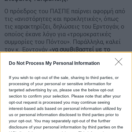
Ο πρόεδρος του ΠΑΣΠΕ παίρνει αφορμή από
τις «ανιστόρητες και προκλητικές», όπως
τις χαρακτηρίζει, δηλώσεις του Ερντογάν, ο
οποίος έκανε λόγο για «τρομοκρατικές
συμμορίες του Πόντου». Παράλληλα, καλεί
τον κ. Ερντογάν «
να συμβιβαστεί με το
ιστορικό του παρελθόν και να ζητήσει
Do Not Process My Personal Information
δημόσια συγνώμη
από τους απογόνους των
2.500.000 αθώων θυμάτων».
If you wish to opt-out of the sale, sharing to third parties, or
Ο κ. Τανιμανίδης
επιτίθεται και στην
processing of your personal or sensitive information for
targeted advertising by us, please use the below opt-out
ελληνική κυβέρνηση
, η οποία, όπως λέει
section to confirm your selection. Please note that after your
«104 χρόνια μετά την Γενοκτονία που υπέστη
opt-out request is processed you may continue seeing
ο ελληνισμός του
Πόντου
, παρά την
interest-based ads based on personal information utilized by
υποχρέωση της,
συνεχίζει να αποφεύγει να
us or personal information disclosed to third parties prior to
your opt-out. You may separately opt-out of the further
εντάξει το θεμα της διεθνούς αναγνώρισης
disclosure of your personal information by third parties on the
της στην ατζέντα του Υπουργειου