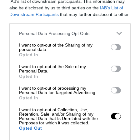
IAB’s list of downstream participants. This information may
Εξωτερικων
και δεν συγκροτεί μόνιμη
also be disclosed by us to third parties on the
IAB’s List of
διακοινοβουλευτική επιτροπη, για την
Downstream Participants
that may further disclose it to other
third parties.
προώθηση του θέματος της διεθνούς
αναγνώρισης της Γενοκτονιας».
Please note that this website/app uses one or more Google
Personal Data Processing Opt Outs
services and may gather and store information including but
Η ανακοίνωση του προέδρου του
not limited to your visit or usage behaviour. You may click to
I want to opt-out of the Sharing of my
personal data.
Παγκοσμίου Συμβουλίου Ποντιακού
grant or deny consent to Google and its third-party tags to
Opted In
use your data for below specified purposes in below Google
Ελληνισμού είναι η εξής:
consent section.
I want to opt-out of the Sale of my
Personal Data.
«Με αφορμή τις χθεσινές, ανιστόρητες όσο
Opted In
και προκλητικές σε βάρος του Ελληνισμού
I want to opt-out of processing my
του Πόντου, δηλώσεις του Τούρκου
Personal Data for Targeted Advertising.
Opted In
Προέδρου, που τους χαρακτήρισε ως
«
τρομοκρατικές συμμορίες του Πόντου
», το
I want to opt-out of Collection, Use,
Retention, Sale, and/or Sharing of my
ΠΑΣΠΕ, υπενθυμίζει στον κ Ερντογαν ότι, το
Personal Data that Is Unrelated with the
Purposes for which it was collected.
2006 το Ευρωπαικο Κοινοβουλιο, το 2007 η
Opted Out
‘’διεθνής επιστημονική επιτροπη για την