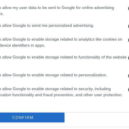
o allow my user data to be sent to Google for online advertising
s.
κος Σμπιλίρης
είπε ότι οι επιβάτες του
υς και ότι επιβιβάστηκαν σε άλλο
to allow Google to send me personalized advertising.
πό το σημείο που έγινε το τροχαίο για την
o allow Google to enable storage related to analytics like cookies on
evice identifiers in apps.
o allow Google to enable storage related to functionality of the website
o allow Google to enable storage related to personalization.
o allow Google to enable storage related to security, including
cation functionality and fraud prevention, and other user protection.
video
CONFIRM