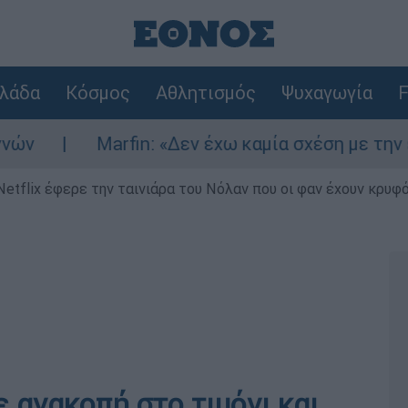
λάδα
Κόσμος
Αθλητισμός
Ψυχαγωγία
F
rfin: «Δεν έχω καμία σχέση με την επίθεση» λέε
Netflix έφερε την ταινιάρα του Νόλαν που οι φαν έχουν κρυφό
 ανακοπή στο τιμόνι και