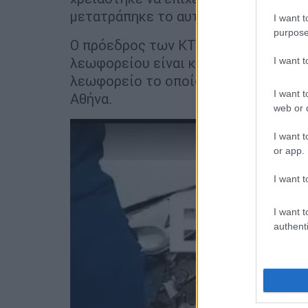
μετατράπηκε το αυτοκίνητο.
I want t
purpose
Ο πρόεδρος των ΚΤΕΛ Ν. Ευβοίας,
Νί
λεωφορείου είναι καλά στην υγεία το
I want 
λεωφορείο το οποίο θα αναχωρούσε α
I want t
Αθήνα.
web or d
I want t
or app.
I want t
I want t
authenti