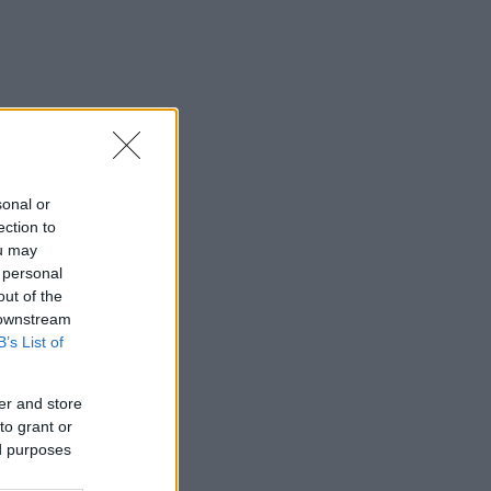
sonal or
ection to
ou may
 personal
out of the
 downstream
B’s List of
er and store
to grant or
ed purposes