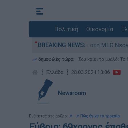
Πολιτική
Οικονομία
Ελ
μερών - Νοσηλευόταν στη ΜΕΘ Νεογνών
BREAKING NEWS:
Ma
δημοφιλές τώρα:
Σου καίει το μυαλό: Το 
┋
Ελλάδα
┋
28.03.2024 13:06
Newsroom
Ενότητες στο άρθρο:
📌
📌 Πώς έγινε το τροχαίο
Εύβοια: 69χρονος έπαθε