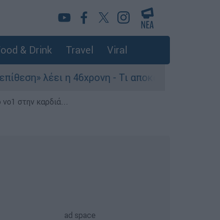
ood & Drink
Travel
Viral
ι η 46χρονη - Τι αποκάλυψε στους αστυνομικούς
 νο1 στην καρδιά...