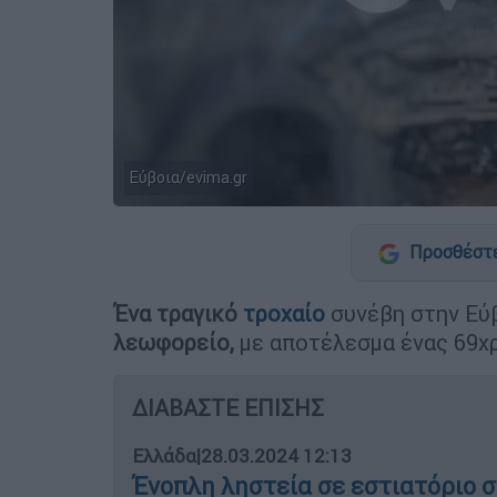
Εύβοια/evima.gr
Προσθέστε
Ένα τραγικό
τροχαίο
συνέβη στην Εύ
λεωφορείο,
με αποτέλεσμα ένας 69χρ
ΔΙΑΒΑΣΤΕ ΕΠΙΣΗΣ
Ελλάδα
|
28.03.2024 12:13
Ένοπλη ληστεία σε εστιατόριο σ