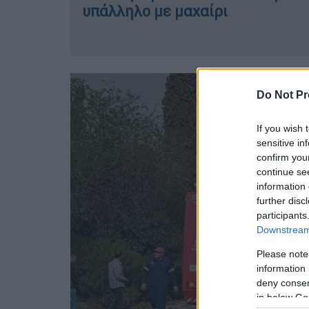
υπάλληλο με μαχαίρι
Do Not Pr
If you wish 
sensitive in
confirm you
continue se
information 
further disc
participants
Downstream 
Please note
information 
deny consent
in below Go