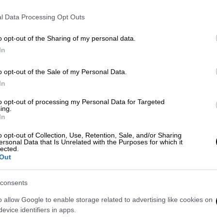
l Data Processing Opt Outs
o opt-out of the Sharing of my personal data.
In
o opt-out of the Sale of my Personal Data.
In
to opt-out of processing my Personal Data for Targeted
ing.
In
ς 15:00 το μεσημέρι
το λεωφορείο του
ων 13:00 από Κύμη για Αθήνα, γεμάτο με
o opt-out of Collection, Use, Retention, Sale, and/or Sharing
ersonal Data that Is Unrelated with the Purposes for which it
έξω από την Ερέτρια.
lected.
Out
δηγός του αυτοκινήτου ενδέχεται να
ούσε, με αποτέλεσμα να πέσει
consents
πό τη σύγκρουση ο 69χρονος οδηγός του
o allow Google to enable storage related to advertising like cookies on
 και οι δυνάμεις της πυροσβεστικής
evice identifiers in apps.
βισμό από την άμορφη μάζα στην οποία