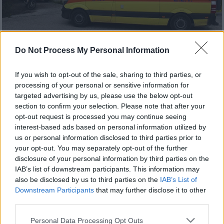
Ασθενοφόρο - ΕΚΑΒ (φώτο αρχείου - Eurokinissi)
Do Not Process My Personal Information
If you wish to opt-out of the sale, sharing to third parties, or
Προσθέστε το ΕΘΝΟΣ στη Google
processing of your personal or sensitive information for
targeted advertising by us, please use the below opt-out
section to confirm your selection. Please note that after your
Μυστήριο θάνατο βρήκε μια 45χρονη από τη
opt-out request is processed you may continue seeing
Νέα Αρτάκη, στην
Εύβοια
, καθώς το
interest-based ads based on personal information utilized by
αυτοκίνητό της βρέθηκε εκτός δρόμου, 1χλμ
us or personal information disclosed to third parties prior to
έξω από την
Καστέλλα Ψαχνών
, ενώ η ίδια
your opt-out. You may separately opt-out of the further
disclosure of your personal information by third parties on the
εντοπίστηκε
νεκρή σχεδόν
2χλμ μακριά,
IAB’s list of downstream participants. This information may
μέσα
σε αίματα
.
also be disclosed by us to third parties on the
IAB’s List of
Downstream Participants
that may further disclose it to other
Οι πληροφορίες του
tvstar
αναφέρουν πως
third parties.
το ΙΧ
αυτοκίνητο
της γυναίκας
ήταν
Please note that this website/app uses one or more Google
χτυπημένο
σαν να
είχε συγκρουστεί
σφοδρά
.
Personal Data Processing Opt Outs