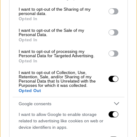
services and may gather and store information including but
not limited to your visit or usage behaviour. You may click to
I want to opt-out of the Sharing of my
personal data.
ΔΙΑΒΑΣΤΕ ΕΠΙΣΗΣ
grant or deny consent to Google and its third-party tags to
Opted In
use your data for below specified purposes in below Google
consent section.
Ελλάδα
|
01.04.2024 08:56
I want to opt-out of the Sale of my
Personal Data.
Τραγωδία στη Ρόδο: Νεκρός σε
Opted In
τροχαίο 49χρονος μοτοσικλετιστής
I want to opt-out of processing my
Personal Data for Targeted Advertising.
Opted In
I want to opt-out of Collection, Use,
Οι αστυνομικοί που βρέθηκαν στο σημείο
Retention, Sale, and/or Sharing of my
Personal Data that Is Unrelated with the
ακολούθησαν μία
γραμμή αίματος
, η οποία
Purposes for which it was collected.
κατέληγε στο πτώμα της 45χρονης, με την
Opted Out
υπόθεση
να έχει
πολλά ερωτηματικά
.
Google consents
Αφήνει πίσω της δύο παιδιά
I want to allow Google to enable storage
related to advertising like cookies on web or
Η 45χρονη αφήνει πίσω της δύο δίδυμα
device identifiers in apps.
αγοράκια,
10 ετών,
τα οποία είναι πλέον