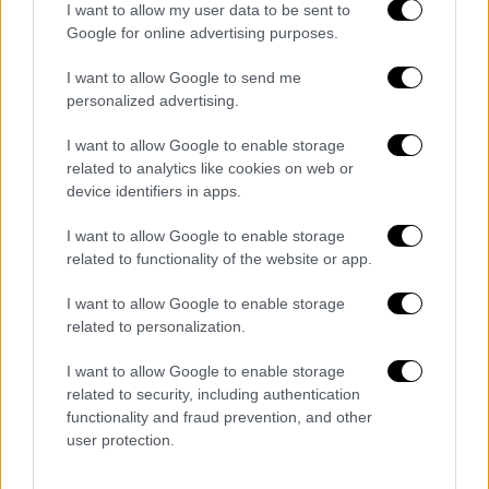
I want to allow my user data to be sent to
ορφανά
καθώς και ο πατέρας τους είχε
Google for online advertising purposes.
πεθάνει όταν η γυναίκα ήταν 6 μηνών έγκυος.
I want to allow Google to send me
Στα παιδιά συμπαραστέκονται ψυχολόγοι και
personalized advertising.
κοινωνικοί λειτουργοί από το
Χαμόγελο του
Παιδιού
, ενώ αναμένονται οι αποφάσεις των
I want to allow Google to enable storage
related to analytics like cookies on web or
εισαγγελικών αρχών για το μέλλον τους.
device identifiers in apps.
I want to allow Google to enable storage
related to functionality of the website or app.
Τα σχολιά σας δημοσιεύονται άμεσα με δική σας ευθύνη. Το
ΕΘΝΟΣ θα παρεμβαίνει και τα προσβλητικά σχόλια θα
διαγράφονται
I want to allow Google to enable storage
related to personalization.
I want to allow Google to enable storage
related to security, including authentication
functionality and fraud prevention, and other
user protection.