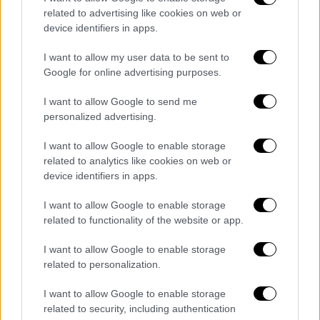
related to advertising like cookies on web or
device identifiers in apps.
video
I want to allow my user data to be sent to
Google for online advertising purposes.
I want to allow Google to send me
personalized advertising.
Αίτημα για αναστολή - πλην των 17 -
I want to allow Google to enable storage
κατέθεσε και ο «Μιχάλης», που με την
related to analytics like cookies on web or
συγχώνευση καταδικάστηκε σε κάθειρξη 18
device identifiers in apps.
ετών. Πλην όμως, η προσπάθειά του να βγει
I want to allow Google to enable storage
από την φυλακή ως την δευτεροβάθμια δίκη,
related to functionality of the website or app.
δεν βρήκε θετική ανταπόκριση, ούτε από την
εισαγγελέα, ούτε από το δικαστήριο.
I want to allow Google to enable storage
related to personalization.
Έτσι, πλην της μητέρας που καταδικάστηκε
σε 20 μήνες για εκβίαση, έχοντας ήδη σχεδόν
I want to allow Google to enable storage
related to security, including authentication
18 μήνες προσωρινή κράτηση, αύριο