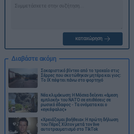
καταχώρηση
Διαβάστε ακόμη
Σοκαριστικό βίντεο από το τροχαίο στις
Σέρρες που σκοτώθηκαν μητέρα και γιος:
Το ΙΧ πέφτει πάνω στο φορτηγό
Νέα κλιμάκωση: Η Μόσχα δείχνει «άμεση
εμπλοκή» του ΝΑΤΟ σε επιθέσεις σε
ρωσικό έδαφος - Τα ονόματα και ο
«εγκέφαλος»
«Χρειάζομαι βοήθεια»: Η πρώτη δήλωση
του Πέρεζ Χίλτον μετά τον live
αυτοτραυματισμό στο TikTok