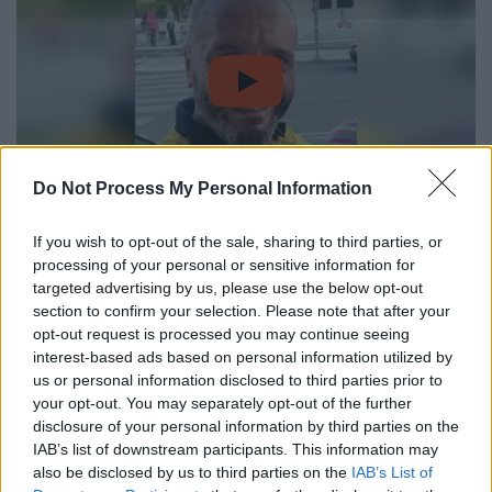
video
Do Not Process My Personal Information
Οι τελικές ποινές για Μίχο και
If you wish to opt-out of the sale, sharing to third parties, or
processing of your personal or sensitive information for
«Μιχάλη»
targeted advertising by us, please use the below opt-out
section to confirm your selection. Please note that after your
Εκτός
φυλακής
θα βρεθούν και 17
opt-out request is processed you may continue seeing
καταδικασθέντες ως
πελάτες των
interest-based ads based on personal information utilized by
μαστροπών
στην υπόθεση
βιασμού
του
us or personal information disclosed to third parties prior to
12χρονου κοριτσιού από τον
Κολωνό
, όπως
your opt-out. You may separately opt-out of the further
disclosure of your personal information by third parties on the
προκύπτει από την απόφαση του
IAB’s list of downstream participants. This information may
δικαστηρίου.
also be disclosed by us to third parties on the
IAB’s List of