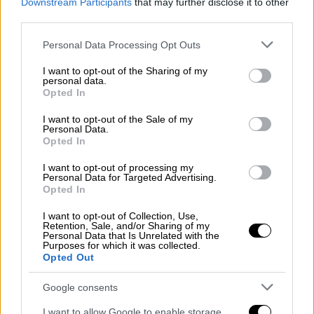
Downstream Participants
that may further disclose it to other
Κρατούμενοι θα παραμείνουν μόνο ο
Μίχος
third parties.
και ο αποκαλούμενος «
Μιχάλης
». Σε βάρος
Please note that this website/app uses one or more Google
Personal Data Processing Opt Outs
τους δε, επιβλήθηκαν επιπλέον χρηματικές
services and may gather and store information including but
ποινές, που για τον
Μίχο
είναι 4.100 ευρώ
not limited to your visit or usage behaviour. You may click to
I want to opt-out of the Sharing of my
personal data.
και στον Μιχάλη 2 200 ευρώ.
grant or deny consent to Google and its third-party tags to
Opted In
use your data for below specified purposes in below Google
Το δικαστήριο έδωσε
ανασταλτικό
consent section.
I want to opt-out of the Sale of my
αποτέλεσμα
στις εφέσεις των 17
Personal Data.
Opted In
καταδικασθέντων, όπως εισηγήθηκε η
εισαγγελέας της έδρας. Σύμφωνα με την
I want to opt-out of processing my
Personal Data for Targeted Advertising.
απόφαση του
δικαστηρίου
, σε κάποιους
Opted In
επιβλήθηκαν περιοριστικοί όροι, ενώ για
I want to opt-out of Collection, Use,
άλλους ορίστηκαν χρηματικές εγγυήσεις
Retention, Sale, and/or Sharing of my
Personal Data that Is Unrelated with the
έως 25 χιλιάδες ευρώ.
Purposes for which it was collected.
Opted Out
Google consents
I want to allow Google to enable storage