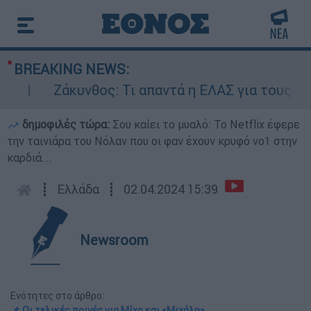
BREAKING NEWS:
Ζάκυνθος: Τι απαντά η ΕΛΑΣ για τους 8 βιασ
δημοφιλές τώρα:
Σου καίει το μυαλό: Το Netflix έφερε
την ταινιάρα του Νόλαν που οι φαν έχουν κρυφό νο1 στην
καρδιά...
┋
Ελλάδα
┋
02.04.2024 15:39
Newsroom
Ενότητες στο άρθρο:
📌 Οι τελικές ποινές για Μίχο και «Μιχάλη»