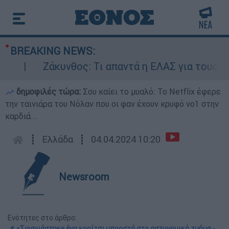
BREAKING NEWS:
Ζάκυνθος: Τι απαντά η ΕΛΑΣ για τους 8 βια
δημοφιλές τώρα:
Σου καίει το μυαλό: Το Netflix έφερε
την ταινιάρα του Νόλαν που οι φαν έχουν κρυφό νο1 στην
καρδιά...
┋
Ελλάδα
┋
04.04.2024 10:20
Newsroom
Ενότητες στο άρθρο:
📌 «Σφαγιάστηκε ένα κορίτσι μπροστά στο αστυνομικό τμήμα -