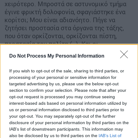
χειρότερο. Μπροστά σε αστυνομικό τμήμα
έγινε φρικτή δολοφονία, σφαγιάστηκε ένα
κορίτσι; Μου είναι αδιανόητο. Πήγε να
ζητήσει προστασία στα όργανα της τάξης,
που όταν ορκίζονται, ορκίζονται πίστη,
προστασία του πολίτη (…). Και οι
αστυφύλακες με τους 9 μήνες εκπαίδευσης,
Do Not Process My Personal Information
δεν εκπαιδεύονται σωστά. Με τόσους μήνες
εκπαίδευσης βάζεις στο αστυνομικό τμήμα
If you wish to opt-out of the sale, sharing to third parties, or
22ετών, κοπέλα, να προσφέρει τι; Δεν
processing of your personal or sensitive information for
πρέπει να είναι με συναδέρφους, να
targeted advertising by us, please use the below opt-out
section to confirm your selection. Please note that after your
μαθαίνει;».
opt-out request is processed you may continue seeing
interest-based ads based on personal information utilized by
us or personal information disclosed to third parties prior to
your opt-out. You may separately opt-out of the further
disclosure of your personal information by third parties on the
IAB’s list of downstream participants. This information may
also be disclosed by us to third parties on the
IAB’s List of