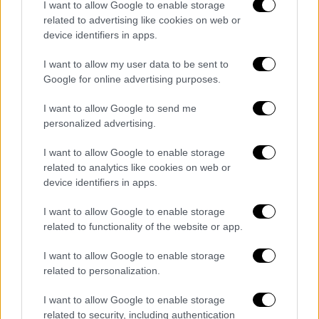
πολύ την Ελένη μου που πήγε μετά τον
I want to allow Google to enable storage
βιασμό της στο αστυνομικό τμήμα της
related to advertising like cookies on web or
device identifiers in apps.
Ρόδου
και ήταν ένας Πατρινός αξιωματικός
και αστυφύλακας, που
το διώξανε το παιδί
I want to allow my user data to be sent to
μου
, αυτοί οι δύο δολοφόνοι της Ελένης. Και
Google for online advertising purposes.
όταν έγινε η δολοφονία του παιδιού,
I want to allow Google to send me
αυτοβούλως πήγανε στην ανακρίτρια. Και
personalized advertising.
μετά ήρθαν οι αδιάφθοροι, από την Αθήνα και
τα βγήκαν όλα σωστά. Πόσο σωστά τα
I want to allow Google to enable storage
βρήκανε;
Αλλά κόρακας κοράκου μάτι δεν
related to analytics like cookies on web or
device identifiers in apps.
βγάζει
».
I want to allow Google to enable storage
«Τι έκανε η αστυνομία;»
related to functionality of the website or app.
Στη συνέχεια, τονίζει: «
Τι έκανε η αστυνομία,
I want to allow Google to enable storage
πού ήταν η προστασία;
Δεν έπρεπε αυτό το
related to personalization.
κορίτσι να το κρατήσουνε; Δεν πρέπει αυτή
I want to allow Google to enable storage
η πολιτεία σε τέτοιες περιπτώσεις να
related to security, including authentication