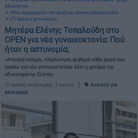
Αδιανόητο»
📌 «Μου αιμορραγούν την ψυχή και απογοητεύομαι πολύ»
📌 «Τι έκανε η αστυνομία;»
Μητέρα Ελένης Τοπαλούδη στο
OPEN για νέα γυναικοκτονία: Πού
ήταν η αστυνομία;
«Απογοητεύομαι, πληγώνομαι φοβερά κάθε φορά που
ακούω για νέα γυναικοκτονία» λέει η μητέρα της
αδικοχαμένης Ελένης
🕛 χρόνος ανάγνωσης: 3 λεπτά ┋ 🗣️
Ανοικτό για
σχολιασμό