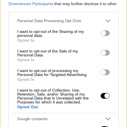
video
Downstream Participants
that may further disclose it to other
third parties.
Please note that this website/app uses one or more Google
Personal Data Processing Opt Outs
services and may gather and store information including but
not limited to your visit or usage behaviour. You may click to
I want to opt-out of the Sharing of my
personal data.
grant or deny consent to Google and its third-party tags to
«Μου αιμορραγούν την ψυχή και
Opted In
use your data for below specified purposes in below Google
απογοητεύομαι πολύ»
consent section.
I want to opt-out of the Sale of my
Personal Data.
Opted In
Σε ερώτηση για το τι σκέφτεται κάθε φορά
που ακούει για
νέα γυναικοκτονία
, η κυρία
I want to opt-out of processing my
Personal Data for Targeted Advertising.
Αρμουτίδου αναφέρει: «Απογοητεύομαι,
Opted In
πληγώνομαι φοβερά και μου
επανατραυματίζουν το ίδιο τραύμα που έχει
I want to opt-out of Collection, Use,
Retention, Sale, and/or Sharing of my
πλημμυρίσει την ψυχή μου και τη ζωή μου.
Personal Data that Is Unrelated with the
Purposes for which it was collected.
Μου αιμορραγούν την ψυχή και
Opted Out
απογοητεύομαι πολύ.
Και αυτό το κοριτσάκι
όπως κινήθηκε να πάει στο ΑΤ μου θύμισε
Google consents