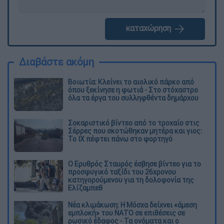
καταχώρηση
Διαβάστε ακόμη
Βοιωτία: Κλείνει το αιολικό πάρκο από
όπου ξεκίνησε η φωτιά - Στο στόχαστρο
όλα τα έργα του συλληφθέντα δημάρχου
Σοκαριστικό βίντεο από το τροχαίο στις
Σέρρες που σκοτώθηκαν μητέρα και γιος:
Το ΙΧ πέφτει πάνω στο φορτηγό
Ο Ερυθρός Σταυρός έσβησε βίντεο για το
προσφυγικό ταξίδι του 26χρονου
κατηγορούμενου για τη δολοφονία της
Ελίζαμπεθ
Νέα κλιμάκωση: Η Μόσχα δείχνει «άμεση
εμπλοκή» του ΝΑΤΟ σε επιθέσεις σε
ρωσικό έδαφος - Τα ονόματα και ο