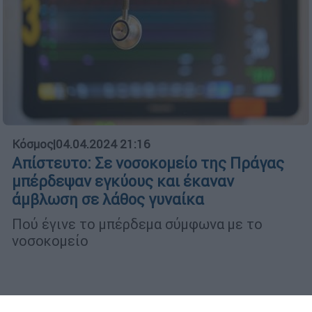
Κόσμος
|
04.04.2024 21:16
Απίστευτο: Σε νοσοκομείο της Πράγας
μπέρδεψαν εγκύους και έκαναν
άμβλωση σε λάθος γυναίκα
Πού έγινε το μπέρδεμα σύμφωνα με το
νοσοκομείο