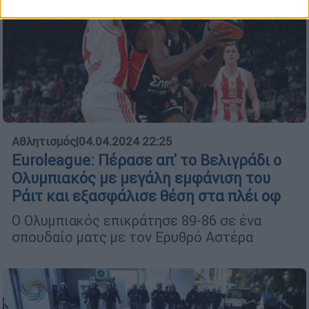
Αθλητισμός
|
04.04.2024 22:25
Euroleague: Πέρασε απ' το Βελιγράδι ο
Ολυμπιακός με μεγάλη εμφάνιση του
Ράιτ και εξασφάλισε θέση στα πλέι οφ
Ο Ολυμπιακός επικράτησε 89-86 σε ένα
σπουδαίο ματς με τον Ερυθρό Αστέρα