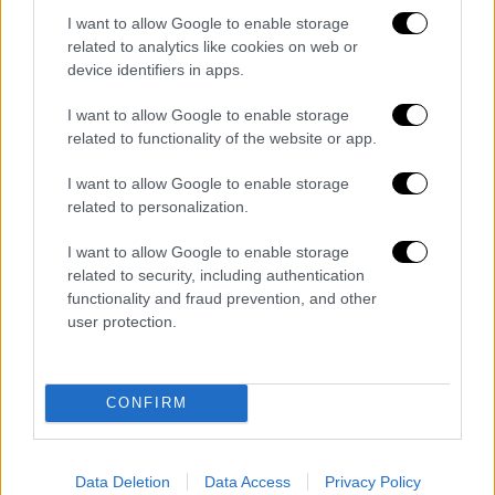
I want to allow Google to enable storage
related to analytics like cookies on web or
device identifiers in apps.
I want to allow Google to enable storage
Πολιτική
|
04.04.2024 22:26
related to functionality of the website or app.
Ρωμανός για δηλώσεις Κασσελάκη:
I want to allow Google to enable storage
«Στον ΣΥΡΙΖΑ υπερισχύει η υποκρισία ή
related to personalization.
η άγνοια;»
I want to allow Google to enable storage
Πως σχολίασε ο εκπρόσωπος Τύπου της ΝΔ
related to security, including authentication
τις αναφορές του προέδρου του ΣΥΡΙΖΑ για
functionality and fraud prevention, and other
την επιστολική ψήφο
user protection.
CONFIRM
Data Deletion
Data Access
Privacy Policy