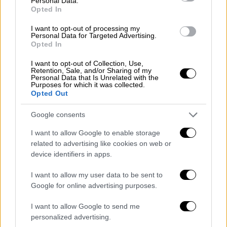
Personal Data.
Opted In
I want to opt-out of processing my
Personal Data for Targeted Advertising.
Opted In
Ελλάδα
|
04.04.2024 22:28
I want to opt-out of Collection, Use,
Κλήρωση Τζόκερ: Αυτοί είναι οι τυχεροί
Retention, Sale, and/or Sharing of my
Personal Data that Is Unrelated with the
αριθμοί
Purposes for which it was collected.
Opted Out
Μήπως είστε ο μεγάλος τυχερός;
Google consents
I want to allow Google to enable storage
related to advertising like cookies on web or
device identifiers in apps.
I want to allow my user data to be sent to
Google for online advertising purposes.
I want to allow Google to send me
personalized advertising.