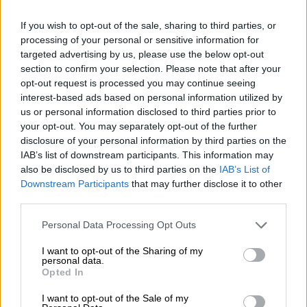
If you wish to opt-out of the sale, sharing to third parties, or
processing of your personal or sensitive information for
Ελλάδα
|
04.04.2024 22:37
targeted advertising by us, please use the below opt-out
«Καμία μόνη - ξεσηκωμός»: Μαζική
section to confirm your selection. Please note that after your
opt-out request is processed you may continue seeing
συγκέντρωση της ΚΝΕ για τη
interest-based ads based on personal information utilized by
γυναικοκτονία της Κυριακής
us or personal information disclosed to third parties prior to
your opt-out. You may separately opt-out of the further
«Ήταν μία από μας, δεν έψαχνε ταξί»
disclosure of your personal information by third parties on the
IAB’s list of downstream participants. This information may
also be disclosed by us to third parties on the
IAB’s List of
Downstream Participants
that may further disclose it to other
third parties.
Please note that this website/app uses one or more Google
Personal Data Processing Opt Outs
services and may gather and store information including but
not limited to your visit or usage behaviour. You may click to
I want to opt-out of the Sharing of my
personal data.
grant or deny consent to Google and its third-party tags to
Opted In
use your data for below specified purposes in below Google
consent section.
I want to opt-out of the Sale of my