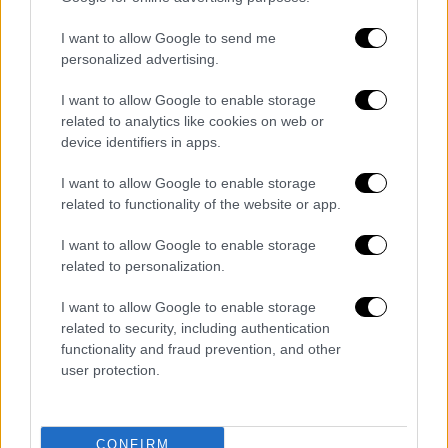
προστατέψει τις γυναίκες που θαρραλέα
I want to allow Google to send me
πηγαίνουν στην αστυνομία και τελικώς
personalized advertising.
βρίσκονται σφαγμένες ενώ μιλάνε στο
τηλέφωνο» είπε η κ. Παπαλεξίου.
I want to allow Google to enable storage
related to analytics like cookies on web or
device identifiers in apps.
Τα σχολιά σας δημοσιεύονται άμεσα με δική σας ευθύνη. Το
I want to allow Google to enable storage
ΕΘΝΟΣ θα παρεμβαίνει και τα προσβλητικά σχόλια θα
related to functionality of the website or app.
διαγράφονται
I want to allow Google to enable storage
related to personalization.
I want to allow Google to enable storage
related to security, including authentication
functionality and fraud prevention, and other
user protection.
καταχώρηση
CONFIRM