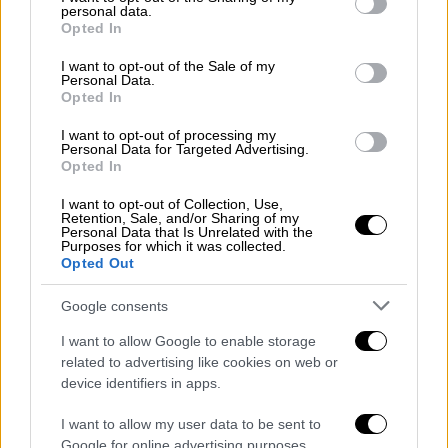
χώρας,
Έφη Παπαλεξίου,
ανέφερε
ότι σήμερα
personal data.
grant or deny consent to Google and its third-party tags to
Opted In
είναι μέρα πανελλαδικής δράσης για τις
use your data for below specified purposes in below Google
Περιφέρειες και σε κάθε Περιφερειακή
consent section.
I want to opt-out of the Sale of my
Personal Data.
Ενότητα γίνονται συγκεντρώσεις
Opted In
εργαζομένων, που παρουσιάζουν τα αιτήματά
τους (αυξήσεις μισθών, δώρα, επιδόματα, την
I want to opt-out of processing my
Personal Data for Targeted Advertising.
υποστελέχωση, τη νομική κάλυψη).
Opted In
«Έτυχε τώρα σε εμάς να γίνεται και η
I want to opt-out of Collection, Use,
Retention, Sale, and/or Sharing of my
σύσκεψη του υπουργού με τους δημάρχους
Personal Data that Is Unrelated with the
Purposes for which it was collected.
και τον περιφερειάρχη, όμως είναι μια μέρα
Opted Out
συγκλονισμένη από τη γυναικοκτονία.
Google consents
Κάναμε τη διαμαρτυρία μας, γράψαμε “όχι
άλλη Κυριακή”.
Δεν μας άφησαν να μπούμε
I want to allow Google to enable storage
μέσα στην αίθουσα του Περιφερειακού
related to advertising like cookies on web or
device identifiers in apps.
Συμβουλίου για το πούμε στον υπουργό
.
Απευθύνουμε ένα κάλεσμα προς τον αρμόδιο
I want to allow my user data to be sent to
υπουργό να δει με ποιον τρόπο θα
Google for online advertising purposes.