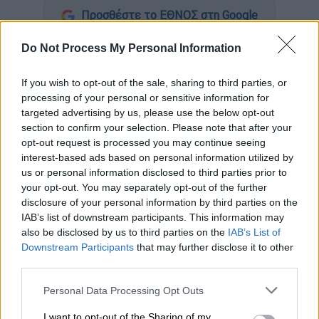
Προσθέστε το ΕΘΝΟΣ στη Google
Do Not Process My Personal Information
Συμβολική δράση
, με σύνθημα
«Όχι άλλη
Κυριακή»
, πραγματοποίησαν οι εργαζόμενες
If you wish to opt-out of the sale, sharing to third parties, or
στην
Περιφέρεια Κεντρικής Μακεδονίας
,
processing of your personal or sensitive information for
όπου βρίσκεται σε εξέλιξη συνάντηση του
targeted advertising by us, please use the below opt-out
υπουργού Προστασίας του Πολίτη,
Μιχάλη
section to confirm your selection. Please note that after your
opt-out request is processed you may continue seeing
Χρυσοχοΐδη
,
με τον περιφερειάρχη και τους
interest-based ads based on personal information utilized by
δημάρχους της Θεσσαλονίκης για
us or personal information disclosed to third parties prior to
την
αστυνόμευση
. Σύμφωνα με την ΕΡΤ, οι
your opt-out. You may separately opt-out of the further
εργαζόμενες
έγραψαν το σύνθημα αυτό σε
disclosure of your personal information by third parties on the
IAB’s list of downstream participants. This information may
φύλλα χαρτιού και τα κόλλησαν στον τοίχο,
also be disclosed by us to third parties on the
IAB’s List of
με στόχο να απευθύνουν έκκληση για την
Downstream Participants
that may further disclose it to other
προστασία των γυναικών.
third parties.
Η αντιπρόεδρος της
Ομοσπονδίας
Please note that this website/app uses one or more Google
Personal Data Processing Opt Outs
services and may gather and store information including but
Εργαζομένων στις Περιφέρειες
της
not limited to your visit or usage behaviour. You may click to
I want to opt-out of the Sharing of my