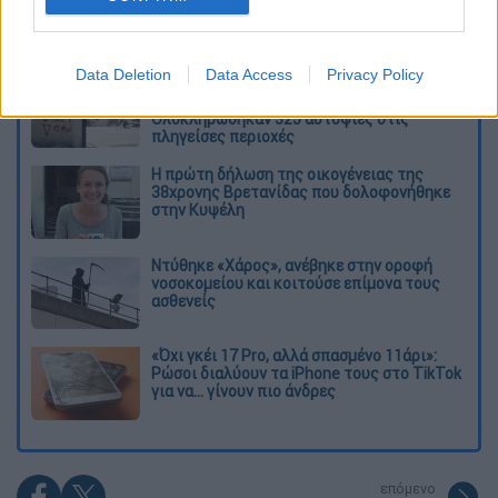
Διαβάστε ακόμη
Data Deletion
Data Access
Privacy Policy
Η «μαύρη» καταγραφή των πυρκαγιών: 118
κτίρια κρίθηκαν «κόκκινα» -
Ολοκληρώθηκαν 325 αυτοψίες στις
πληγείσες περιοχές
Η πρώτη δήλωση της οικογένειας της
38χρονης Βρετανίδας που δολοφονήθηκε
στην Κυψέλη
Ντύθηκε «Χάρος», ανέβηκε στην οροφή
νοσοκομείου και κοιτούσε επίμονα τους
ασθενείς
«Όχι γκέι 17 Pro, αλλά σπασμένο 11άρι»:
Ρώσοι διαλύουν τα iPhone τους στο TikTok
για να... γίνουν πιο άνδρες
επόμενο