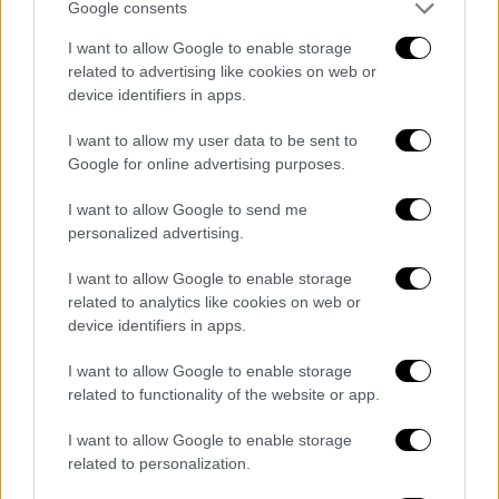
Google consents
με αυτόν τον τρόπο, κανένα άλλο λευκό
φέρετρο. Μη ζητάτε τα αυτονόητα. Είναι
I want to allow Google to enable storage
δικαίωμά σας, είμαστε ίσοι. Δεν μπορεί ο
related to advertising like cookies on web or
device identifiers in apps.
καθένας να σηκώνει το χέρι και να
σκοτώνει».
I want to allow my user data to be sent to
Google for online advertising purposes.
I want to allow Google to send me
personalized advertising.
I want to allow Google to enable storage
related to analytics like cookies on web or
device identifiers in apps.
I want to allow Google to enable storage
related to functionality of the website or app.
I want to allow Google to enable storage
«Σου ζήτησε κάποιος βοήθεια… γίνε
related to personalization.
άνθρωπος για ένα λεπτό, δείξε