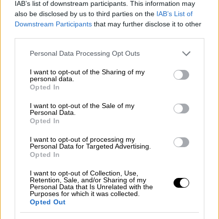
IAB’s list of downstream participants. This information may
«Την χτύπησε ύπουλα, πισώπλατα»
also be disclosed by us to third parties on the
IAB’s List of
Downstream Participants
that may further disclose it to other
Παράλληλα ζητά τα ισόβια να είναι ισόβια
third parties.
για τους
δράστες
τέτοιων εγκλημάτων και
ξέσπασε λέγοντας ότι δεν μπορεί οι
Please note that this website/app uses one or more Google
Personal Data Processing Opt Outs
services and may gather and store information including but
γυναίκες να ζητάνε τα αυτονόητα από τις
not limited to your visit or usage behaviour. You may click to
I want to opt-out of the Sharing of my
αρχές και τη δικαιοσύνη. «Αυτό το κάθαρμα
personal data.
grant or deny consent to Google and its third-party tags to
Opted In
δεν είχε το θάρρος να κοιτάξει το κορίτσι
use your data for below specified purposes in below Google
μου στα μάτια και να το σκοτώσει. Το έκανε
consent section.
I want to opt-out of the Sale of my
Personal Data.
ύπουλα
, το μαχαίρωσε πισώπλατα. Η ζωή
Opted In
μου όλη ήταν τα παιδιά μου. Γιατί μου
I want to opt-out of processing my
άδειασε την αγκαλιά μου; Γιατί του είπε “όχι”
Personal Data for Targeted Advertising.
και ήθελε να φύγει από κοντά του;», είπε η
Opted In
μητέρα.
I want to opt-out of Collection, Use,
Retention, Sale, and/or Sharing of my
Έστειλε
μάλιστα μήνυμα σε όλες τις
Personal Data that Is Unrelated with the
Purposes for which it was collected.
γυναίκες
λέγοντας: «Προσπαθήστε, μιλήστε,
Opted Out
είμαστε δυνατές. Καμία άλλη
γυναίκα
νεκρή