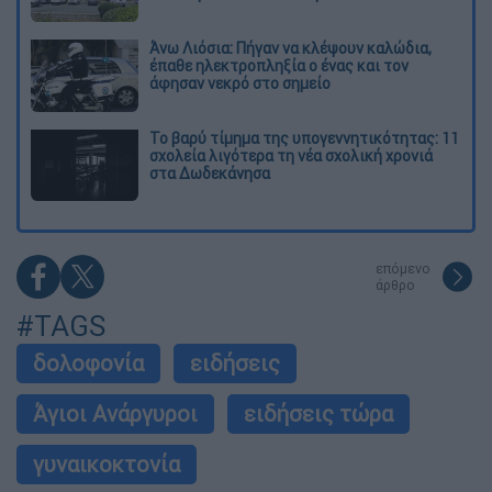
Άνω Λιόσια: Πήγαν να κλέψουν καλώδια,
έπαθε ηλεκτροπληξία ο ένας και τον
άφησαν νεκρό στο σημείο
Το βαρύ τίμημα της υπογεννητικότητας: 11
σχολεία λιγότερα τη νέα σχολική χρονιά
στα Δωδεκάνησα
επόμενο
άρθρο
#TAGS
δολοφονία
ειδήσεις
Άγιοι Ανάργυροι
ειδήσεις τώρα
γυναικοκτονία