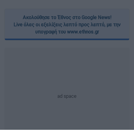
Ακολούθησε το Έθνος στο Google News!
Live όλες οι εξελίξεις λεπτό προς λεπτό, με την
υπογραφή του www.ethnos.gr