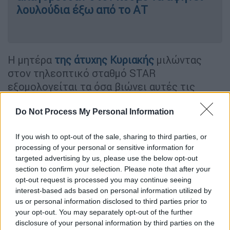
λουλούδια έξω από το ΑΤ
Η μητέρα
της άτυχης
Κυριακής
μιλώντας
στον τηλεοπτικό σταθμό STAR
εξομολογείται τα όσα βιώνει αυτές τις
δύσκολες στιγμές ενώ θέλησε να στείλει
ένα μήνυμα σε όλες τις γυναίκες που
Do Not Process My Personal Information
κακοποιούνται ή έχουν κακοποιηθεί από
If you wish to opt-out of the sale, sharing to third parties, or
τους συντρόφους τους.
processing of your personal or sensitive information for
targeted advertising by us, please use the below opt-out
«Γιατί οι άνδρες μπορούν να μας αλλάζουν
section to confirm your selection. Please note that after your
σαν τα πουκάμισα κι όταν εμείς λέμε “όχι” να
opt-out request is processed you may continue seeing
βρισκόμαστε βιασμένες, χτυπημένες,
interest-based ads based on personal information utilized by
σκοτωμένες;», αναρωτήθηκε, ξεσπώντας σε
us or personal information disclosed to third parties prior to
your opt-out. You may separately opt-out of the further
λυγμούς.
disclosure of your personal information by third parties on the