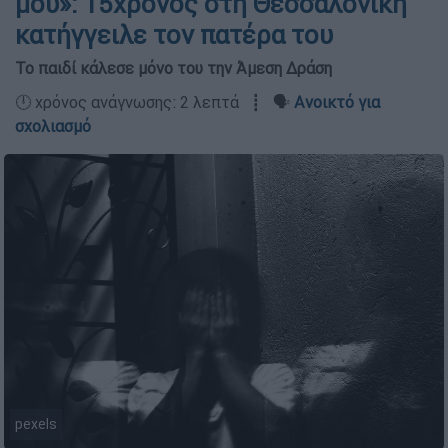
μου»: 15χρονος στη Θεσσαλονίκη
κατήγγειλε τον πατέρα του
To παιδί κάλεσε μόνο του την Άμεση Δράση
🕛 χρόνος ανάγνωσης: 2 λεπτά ┋ 🗣️
Ανοικτό για
σχολιασμό
pexels