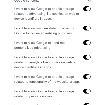
ανθρωποκτονίας
και με παρελθόν
Google consents
εγκλεισμού στις φυλακές, συνελήφθη με την
I want to allow Google to enable storage
αυτόφωρη διαδικασία και εις βάρος του
related to advertising like cookies on web or
απαγγέλθηκε ποινική δίωξη για
device identifiers in apps.
ενδοοικογενειακή σωματική βλάβη κατ'
I want to allow my user data to be sent to
εξακολούθηση και σωματική βλάβη ανηλίκου
Google for online advertising purposes.
κατ' εξακολούθηση, απλή και επικίνδυνη.
I want to allow Google to send me
Κατά πληροφορίες του ΑΠΕ-ΜΠΕ, ο ίδιος
personalized advertising.
έχει απελαθεί παλιότερα από τη χώρα και
I want to allow Google to enable storage
επέστρεψε παράνομα. Στην 44χρονη σύζυγό
related to analytics like cookies on web or
του, η αστυνομία δρομολόγησε τις
device identifiers in apps.
διαδικασίες για την χορήγηση
panic button
.
I want to allow Google to enable storage
Εξεταζόμενη από τους αστυνομικούς, η ίδια,
related to functionality of the website or app.
πάντως,
δήλωσε ότι δεν επιθυμεί την
ποινική του δίωξη.
I want to allow Google to enable storage
related to personalization.