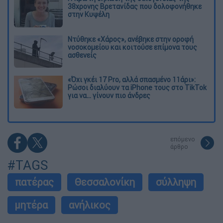
38χρονης Βρετανίδας που δολοφονήθηκε
στην Κυψέλη
Ντύθηκε «Χάρος», ανέβηκε στην οροφή
νοσοκομείου και κοιτούσε επίμονα τους
ασθενείς
«Όχι γκέι 17 Pro, αλλά σπασμένο 11άρι»:
Ρώσοι διαλύουν τα iPhone τους στο TikTok
για να... γίνουν πιο άνδρες
επόμενο
άρθρο
#TAGS
πατέρας
Θεσσαλονίκη
σύλληψη
μητέρα
ανήλικος