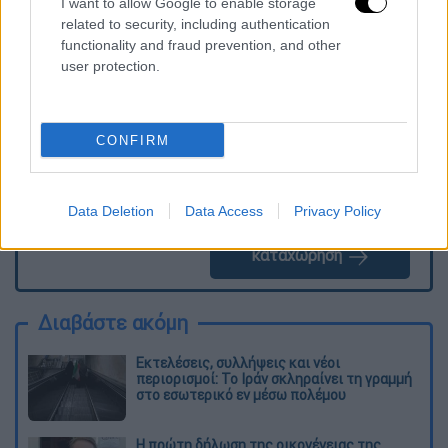
I want to allow Google to enable storage
Τα σχολιά σας δημοσιεύονται άμεσα με δική σας ευθύνη. Το
related to security, including authentication
ΕΘΝΟΣ θα παρεμβαίνει και τα προσβλητικά σχόλια θα
functionality and fraud prevention, and other
διαγράφονται
user protection.
CONFIRM
Data Deletion
Data Access
Privacy Policy
καταχώρηση
Διαβάστε ακόμη
Εκτελέσεις, συλλήψεις και νέοι
περιορισμοί: Το Ιράν σκληραίνει τη γραμμή
στο εσωτερικό εν μέσω πολέμου
Η πρώτη δήλωση της οικογένειας της