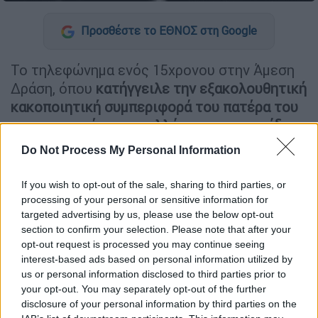
Προσθέστε το ΕΘΝΟΣ στη Google
Το τηλεφώνημα ενός 15χρονου στην Άμεση
Δράση, όπου
κατήγγειλε την εξακολουθητική
κακοποιητική συμπεριφορά του πατέρα του
προς τη μητέρα του, αλλά και προς τον ίδιο
,
οδήγησε στη σύλληψη ενός 50χρονου, στη
Do Not Process My Personal Information
Θεσσαλονίκη. Όπως αναφέρει το ΑΠΕ-ΜΠΕ,
είχε προηγηθεί τα προηγούμενα 24ωρα ένα
If you wish to opt-out of the sale, sharing to third parties, or
ακόμη περιστατικό ενδοοικογενειακής βίας
processing of your personal or sensitive information for
σε βάρος της 44χρονης μητέρας του με
targeted advertising by us, please use the below opt-out
section to confirm your selection. Please note that after your
δράστη τον 50χρονο.
opt-out request is processed you may continue seeing
interest-based ads based on personal information utilized by
Με νωπές τις μνήμες από προηγούμενα
us or personal information disclosed to third parties prior to
ανάλογα επεισόδια, ο 15χρονος, μαθητής του
your opt-out. You may separately opt-out of the further
γυμνασίου, δέχθηκε τηλεφώνημα από
disclosure of your personal information by third parties on the