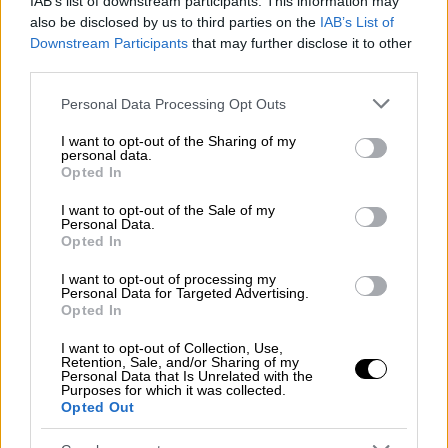
οικογενειακή φίλη, στην οποία είχε
IAB’s list of downstream participants. This information may
also be disclosed by us to third parties on the
IAB’s List of
απευθυνθεί νωρίτερα η μητέρα του, με την
Downstream Participants
that may further disclose it to other
τελευταία να παραπονιέται ότι δεν
third parties.
αισθάνεται καλά.
Please note that this website/app uses one or more Google
Personal Data Processing Opt Outs
«
Σκέφτηκα ότι ο μπαμπάς πάλι χτύπησε τη
services and may gather and store information including but
not limited to your visit or usage behaviour. You may click to
I want to opt-out of the Sharing of my
μαμά και αμέσως κάλεσα το 100. Ήμουν
personal data.
grant or deny consent to Google and its third-party tags to
μακριά και σκέφτηκα ότι δεν θα φτάσω
Opted In
use your data for below specified purposes in below Google
εγκαίρως. Νιώθω ότι πρέπει να
consent section.
I want to opt-out of the Sale of my
προστατέψω τη μαμά μου. Όταν λείπω από
Personal Data.
Opted In
το σπίτι, το μυαλό μου είναι συνεχώς εκεί
»
κατέθεσε ο ανήλικος στους
αστυνομικούς
,
I want to opt-out of processing my
Personal Data for Targeted Advertising.
εκφράζοντας την επιθυμία του
να φύγει ο
Opted In
πατέρας του από το σπίτι «για να
I want to opt-out of Collection, Use,
ηρεμήσουμε»
.
Retention, Sale, and/or Sharing of my
Personal Data that Is Unrelated with the
Purposes for which it was collected.
Ο 50χρονος, υπήκοος Αλβανίας,
Opted Out
σεσημασμένος μεταξύ άλλων για απόπειρα