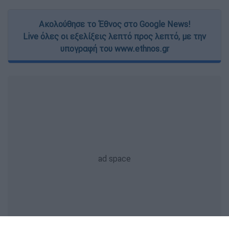
Ακολούθησε το Έθνος στο Google News!
Live όλες οι εξελίξεις λεπτό προς λεπτό, με την
υπογραφή του www.ethnos.gr