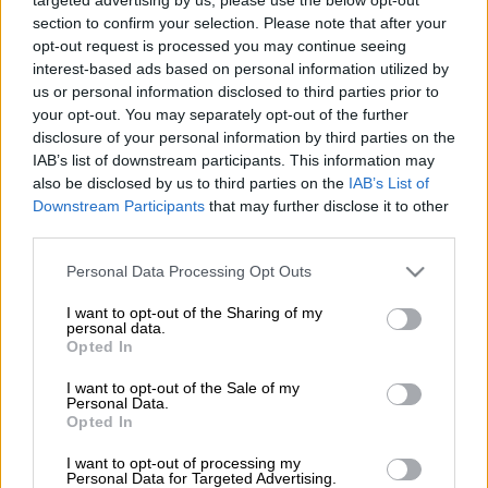
section to confirm your selection. Please note that after your
opt-out request is processed you may continue seeing
Προσθέστε το ΕΘΝΟΣ στη Google
interest-based ads based on personal information utilized by
us or personal information disclosed to third parties prior to
your opt-out. You may separately opt-out of the further
Στον
Φλοίσβο
, στη θάλασσα, και πιο
disclosure of your personal information by third parties on the
συγκεκριμένα στην περιοχή της μαρίνας
IAB’s list of downstream participants. This information may
στην
Καλλιθέα
έπεσε το πρωί της Τρίτης
also be disclosed by us to third parties on the
IAB’s List of
(9/4) μία γυναίκα, με αποτέλεσμα να σημάνει
Downstream Participants
that may further disclose it to other
third parties.
συναγερμός στην περιοχή.
Please note that this website/app uses one or more Google
Personal Data Processing Opt Outs
Σύμφωνα με το
Λιμενικό, το Α' Λιμενικό
services and may gather and store information including but
Τμήμα Φλοίσβου
του Λιμεναρχείου
not limited to your visit or usage behaviour. You may click to
I want to opt-out of the Sharing of my
personal data.
grant or deny consent to Google and its third-party tags to
Σαρωνικού ενημερώθηκε για την πτώση της
Opted In
use your data for below specified purposes in below Google
22χρονης το πρωί της Τρίτης, η οποία
consent section.
I want to opt-out of the Sale of my
ανασύρθηκε από ιδιώτη έχοντας τις
Personal Data.
αισθήσεις της.
Opted In
I want to opt-out of processing my
Άμεσα, μεταφέρθηκε με
ασθενοφόρο του
Personal Data for Targeted Advertising.