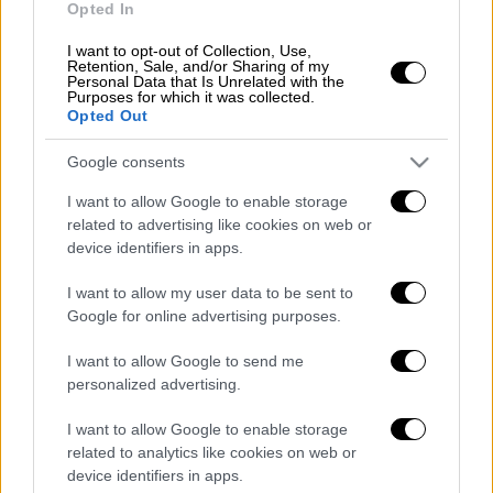
ΕΚΑΒ
στο Γενικό Νοσοκομείο Νίκαιας, όπου
Opted In
παραμένει νοσηλευόμενη.
I want to opt-out of Collection, Use,
Retention, Sale, and/or Sharing of my
Personal Data that Is Unrelated with the
Προανάκριση για το
συμβάν
, καθώς για τις
Purposes for which it was collected.
συνθήκες κάτω από τις οποίες έπεσε η
Opted Out
γυναίκα στη θάλασσα, διενεργείται από τη
Google consents
Λιμενική Αρχή Φλοίσβου.
I want to allow Google to enable storage
related to advertising like cookies on web or
device identifiers in apps.
Τα σχολιά σας δημοσιεύονται άμεσα με δική σας ευθύνη. Το
ΕΘΝΟΣ θα παρεμβαίνει και τα προσβλητικά σχόλια θα
I want to allow my user data to be sent to
διαγράφονται
Google for online advertising purposes.
I want to allow Google to send me
personalized advertising.
I want to allow Google to enable storage
related to analytics like cookies on web or
device identifiers in apps.