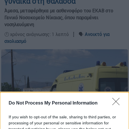
γυναίκα στη θάλασσα
Άμεσα, μεταφέρθηκε με ασθενοφόρο του ΕΚΑΒ στο
Γενικό Νοσοκομείο Νίκαιας, όπου παραμένει
νοσηλευόμενη
🕛 χρόνος ανάγνωσης: 1 λεπτό ┋ 🗣️
Ανοικτό για
σχολιασμό
Do Not Process My Personal Information
If you wish to opt-out of the sale, sharing to third parties, or
processing of your personal or sensitive information for
Ασθενοφόρο (Eurokinissi-Βασίλης Παπαδόπουλος)
targeted advertising by us, please use the below opt-out