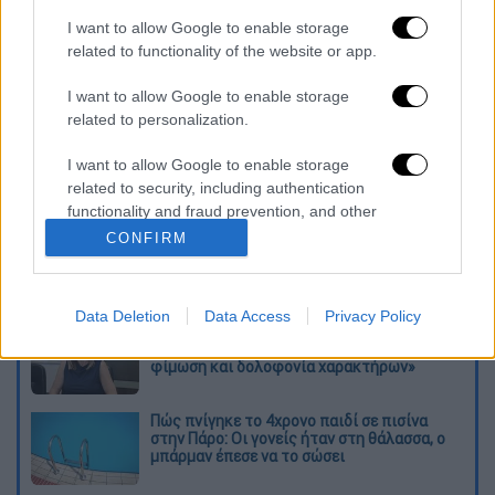
I want to allow Google to enable storage
καταχώρηση
related to functionality of the website or app.
I want to allow Google to enable storage
Διαβάστε ακόμη
related to personalization.
Συνελήφθησαν δύο μέλη μαφίας στο
I want to allow Google to enable storage
Παλαιό Φάληρο - Οι εκβιασμοί, οι
ξυλοδαρμοί και τα προσωνύμια «πίτμπουλ»
related to security, including authentication
και «μπουλντόγκ»
functionality and fraud prevention, and other
user protection.
CONFIRM
Βίντεο-σοκ από το μακελειό σε σχολείο
στην Ταϊλάνδη: Η στιγμή που ο 14χρονος
ανοίγει πυρ - Στους 9 ανέβηκαν οι νεκροί
Data Deletion
Data Access
Privacy Policy
Νέα αποχώρηση από το κόμμα Καρυστιανού:
Καταγγελίες Μπρουτζάκη για «αυθαιρεσία,
φίμωση και δολοφονία χαρακτήρων»
Πώς πνίγηκε το 4χρονο παιδί σε πισίνα
στην Πάρο: Οι γονείς ήταν στη θάλασσα, ο
μπάρμαν έπεσε να το σώσει