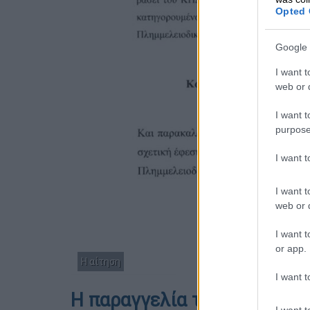
Opted 
Google 
I want t
web or d
I want t
purpose
I want 
I want t
web or d
I want t
or app.
Η αίτηση
I want t
Η παραγγελία της Εισαγγελ
I want t