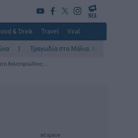
ood & Drink
Travel
Viral
αγωδία στα Μάλια: Μητέρα έπεσε από βάρκα και
ατα δηλητηριώδους...