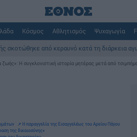
λάδα
Κόσμος
Αθλητισμός
Ψυχαγωγία
F
 από κεραυνό κατά τη διάρκεια αγώνα
Τρ
 ζωής»: Η συγκλονιστική ιστορία μητέρας μετά από τσιμπήμ
θυμάτων
📌 Η παραγγελία της Εισαγγελέως του Αρείου Πάγου
φαση της δικαιοσύνης»