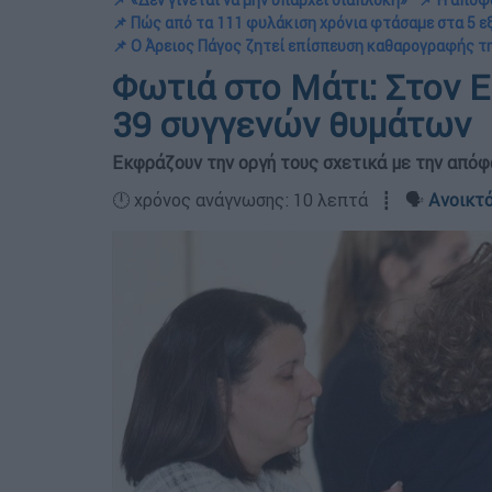
📌 «Δεν γίνεται να μην υπάρχει διαπλοκή»
📌 Η απόφ
📌 Πώς από τα 111 φυλάκιση χρόνια φτάσαμε στα 5 ε
📌 Ο Άρειος Πάγος ζητεί επίσπευση καθαρογραφής 
Φωτιά στο Μάτι: Στον 
39 συγγενών θυμάτων
Εκφράζουν την οργή τους σχετικά με την από
🕛 χρόνος ανάγνωσης: 10 λεπτά ┋ 🗣️
Ανοικτό