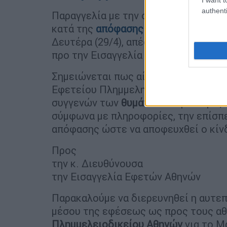
authenti
Παραγγελία με την οποία ζητείται ν
κατά της
απόφασης
για τις φονικές 
Δευτέρα (29/4), απέστειλε η
Εισαγγε
προ την Εισαγγελία Εφετών Αθηνών.
Σημειώνεται πως αίτημα για
άσκηση 
Εφετείου Πλημμελημάτων αναμένεται
συγγενών των
θυμάτων
. Παράλληλα, 
σύμφωνα με πληροφορίες, την επίσπ
απόφασης ώστε να αποφευχθεί ο κίν
Προς
την κ. Διευθύνουσα
την Εισαγγελία Εφετών Αθηνών
Παρακαλούμε να διερευνηθεί η αυτεπ
μέσου της εφέσεως ως προς τους α
Πλημμελειοδικείου Αθηνών
για το Μ