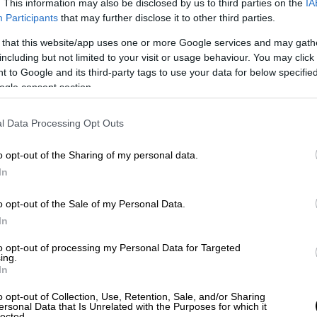
. This information may also be disclosed by us to third parties on the
IA
ν
για τους καταδικασμένους
και
Participants
that may further disclose it to other third parties.
ν κυρηχθεί ένοιχοι τουλάχιστον επιπλέον
9
 that this website/app uses one or more Google services and may gath
including but not limited to your visit or usage behaviour. You may click 
λα τα
αδικήματα
που κατηγορούνται,
 to Google and its third-party tags to use your data for below specifi
ogle consent section.
αδιαμφισβήτητα και έπρεπε να
 των ενόχων είναι απαραίτητη για να μην
l Data Processing Opt Outs
ι, το κείμενο της έφεσης και προσθέτει
o opt-out of the Sharing of my personal data.
In
ιτική
Προστασία
δεν προστατεύονται, όταν
ύχοι που αφήνουν εγκληματικά να καούν και
o opt-out of the Sale of my Personal Data.
αι να επιζήσουν πολλοί και να καταστραφούν
In
to opt-out of processing my Personal Data for Targeted
ing.
In
o opt-out of Collection, Use, Retention, Sale, and/or Sharing
ersonal Data that Is Unrelated with the Purposes for which it
lected.