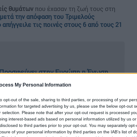
είς θυμάτων
που έχασαν τη ζωή τους στη
μετά την απόφαση του Τριμελούς
 απήγγειλε τις ποινές στους 6 από τους 21
- Προσφεύγει στην Ευρώπη η Ένωση
το Μάτι
ocess My Personal Information
to opt-out of the sale, sharing to third parties, or processing of your per
formation for targeted advertising by us, please use the below opt-out s
ν θυμάτων
r selection. Please note that after your opt-out request is processed y
eing interest-based ads based on personal information utilized by us or
σαγγελέα Εφετών Αθηνών
, και
disclosed to third parties prior to your opt-out. You may separately opt-
Αρείου Πάγου, δηλώνουν εξοργισμένοι με
losure of your personal information by third parties on the IAB’s list of