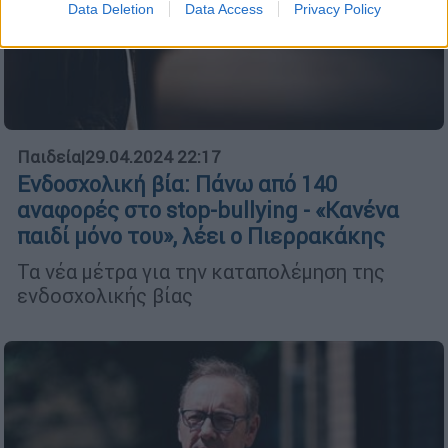
Data Deletion
Data Access
Privacy Policy
Παιδεία
|
29.04.2024 22:17
Ενδοσχολική βία: Πάνω από 140
αναφορές στο stop-bullying - «Κανένα
παιδί μόνο του», λέει ο Πιερρακάκης
Τα νέα μέτρα για την καταπολέμηση της
ενδοσχολικής βίας