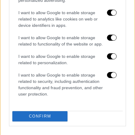
personalized advertising.
I want to allow Google to enable storage
related to analytics like cookies on web or
Υγεία
|
29.04.2024 22:28
device identifiers in apps.
Κορονοϊός: Τέλος και στα τελευταία
μέτρα που ίσχυαν σε δομές υγείας και
I want to allow Google to enable storage
related to functionality of the website or app.
φροντίδας
Παραμένει ωστόσο η ανάγκη προστασίας
I want to allow Google to enable storage
related to personalization.
των ευάλωτων ομάδων έναντι του
κορονοϊού
I want to allow Google to enable storage
related to security, including authentication
functionality and fraud prevention, and other
user protection.
CONFIRM