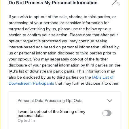
σε διαιτητή και τον έστειλε στο
Do Not Process My Personal Information
νοσοκομείο
If you wish to opt-out of the sale, sharing to third parties, or
Τι αναφέρει ο διαιτητής στο φύλλο αγώνος
processing of your personal or sensitive information for
targeted advertising by us, please use the below opt-out
section to confirm your selection. Please note that after your
opt-out request is processed you may continue seeing
interest-based ads based on personal information utilized by
us or personal information disclosed to third parties prior to
your opt-out. You may separately opt-out of the further
disclosure of your personal information by third parties on the
IAB’s list of downstream participants. This information may
also be disclosed by us to third parties on the
IAB’s List of
Downstream Participants
that may further disclose it to other
third parties.
Please note that this website/app uses one or more Google
Personal Data Processing Opt Outs
services and may gather and store information including but
not limited to your visit or usage behaviour. You may click to
I want to opt-out of the Sharing of my
personal data.
grant or deny consent to Google and its third-party tags to
Opted In
use your data for below specified purposes in below Google
Πολιτική
|
29.04.2024 22:39