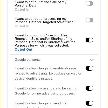
consent section.
I want to opt-out of the Sale of my
Βαρτζόπουλος μετά το σάλο:
Personal Data.
«Προσπάθεια δημιουργίας εντυπώσεων -
Opted In
Εννοούσα ακριβώς το αντίθετο»
I want to opt-out of processing my
Personal Data for Targeted Advertising.
Ο υφυπουργός Υγείας απαντά για τις
Opted In
πρόσφατες δηλώσεις του για την θέση της
I want to opt-out of Collection, Use,
γυναίκας και την γυναικοκτονία
Retention, Sale, and/or Sharing of my
Personal Data that Is Unrelated with the
Purposes for which it was collected.
Opted Out
Google consents
I want to allow Google to enable storage
related to advertising like cookies on web or
device identifiers in apps.
I want to allow my user data to be sent to
Google for online advertising purposes.
I want to allow Google to send me