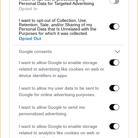
Personal Data for Targeted Advertising.
Opted In
I want to opt-out of Collection, Use,
Αυξημένη είναι η κίνηση των εκδρομέων και
Retention, Sale, and/or Sharing of my
από το
λιμάνια
της
Αττικής
, ενώ το λιμενικό
Personal Data that Is Unrelated with the
Purposes for which it was collected.
σώμα λαμβάνει όλα τα απαραίτητα μέτρα
Opted Out
ασφαλείας για τη διευκόλυνση τους.
Google consents
Οι επιβάτες που πρόκειται να αναχωρήσουν
I want to allow Google to enable storage
σήμερα καλό είναι να είναι νωρίτερα στην
related to advertising like cookies on web or
αποβάθρα αναχώρησης του
πλοίου
λόγω
device identifiers in apps.
κυκλοφοριακού φόρτου.
I want to allow my user data to be sent to
Google for online advertising purposes.
I want to allow Google to send me
personalized advertising.
I want to allow Google to enable storage
related to analytics like cookies on web or