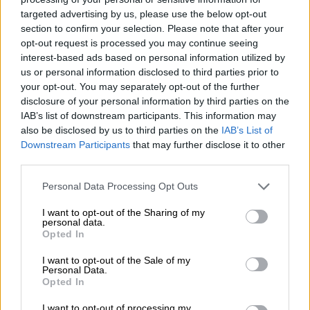
Πληρότητα και στα λιμάνια
targeted advertising by us, please use the below opt-out
section to confirm your selection. Please note that after your
opt-out request is processed you may continue seeing
interest-based ads based on personal information utilized by
us or personal information disclosed to third parties prior to
your opt-out. You may separately opt-out of the further
disclosure of your personal information by third parties on the
IAB’s list of downstream participants. This information may
also be disclosed by us to third parties on the
IAB’s List of
Downstream Participants
that may further disclose it to other
third parties.
Please note that this website/app uses one or more Google
Personal Data Processing Opt Outs
services and may gather and store information including but
not limited to your visit or usage behaviour. You may click to
I want to opt-out of the Sharing of my
personal data.
grant or deny consent to Google and its third-party tags to
Opted In
use your data for below specified purposes in below Google
consent section.
I want to opt-out of the Sale of my
Personal Data.
Opted In
I want to opt-out of processing my