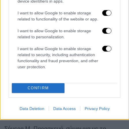
device identifiers in apps.
I want to allow Google to enable storage
related to functionality of the website or app.
I want to allow Google to enable storage
Εκδρομείς στο λιμάνι του Πειραιά την Μ. Πέμπτη (gallery)
related to personalization.
Σημειώνεται ότι για τη
μεταφορά οχημάτων
I want to allow Google to enable storage
related to security, including authentication
με εναλλακτικό καύσιμο
στα πλοία της
functionality and fraud prevention, and other
ακτοπλοΐας εφαρμόζεται φέτος η
user protection.
επικαιροποιημένη εγκύκλιος του
υπουργείου Ναυτιλίας, που ορίζει ότι το
επίπεδο φόρτισης των ηλεκτρικών
CONFIRM
οχημάτων
δεν θα πρέπει να υπερβαίνει το
40%
ενώ γι αυτά που κινούνται με
υγραέριο ή
φυσικό αέριο οι δεξαμενές να μην περιέχουν
Data Deletion
Data Access
Privacy Policy
καύσιμο άνω του 50%.
Σήμερα Μ. Παρασκευή, σύμφωνα με το