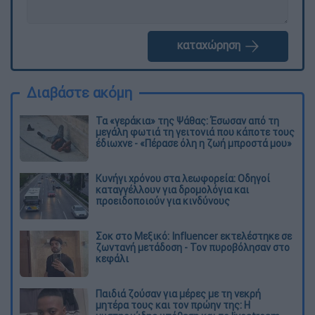
καταχώρηση
Διαβάστε ακόμη
Τα «γεράκια» της Ψάθας: Έσωσαν από τη
μεγάλη φωτιά τη γειτονιά που κάποτε τους
έδιωχνε - «Πέρασε όλη η ζωή μπροστά μου»
Κυνήγι χρόνου στα λεωφορεία: Οδηγοί
καταγγέλλουν για δρομολόγια και
προειδοποιούν για κινδύνους
Σοκ στο Μεξικό: Influencer εκτελέστηκε σε
ζωντανή μετάδοση - Τον πυροβόλησαν στο
κεφάλι
Παιδιά ζούσαν για μέρες με τη νεκρή
μητέρα τους και τον πρώην της: Η