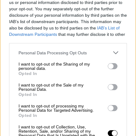
χρησιμοποιώντας απειλές για χρήσης βίας
us or personal information disclosed to third parties prior to
και απειλές κατά της ζωής της ιδίας και
your opt-out. You may separately opt-out of the further
disclosure of your personal information by third parties on the
συγγενικών της προσώπων, κατά το χρονικό
IAB’s list of downstream participants. This information may
διάστημα από 17-01-2023 έως 22-02-2024,
also be disclosed by us to third parties on the
IAB’s List of
εκμεταλλεύονταν την επ’ αμοιβή έκδοσή της
Downstream Participants
that may further disclose it to other
σε πελάτες
στην περιοχή οδού
Γιαννιτσών
third parties.
Θεσσαλονίκης.
Please note that this website/app uses one or more Google
Personal Data Processing Opt Outs
services and may gather and store information including but
Πώς την εξαπάτησαν
not limited to your visit or usage behaviour. You may click to
I want to opt-out of the Sharing of my
personal data.
grant or deny consent to Google and its third-party tags to
Opted In
Από την
αστυνομική
έρευνα προέκυψε ότι η
use your data for below specified purposes in below Google
46χρονη
προσέγγισε την
22χρονη
όσο ήταν
consent section.
I want to opt-out of the Sale of my
Personal Data.
στη Βουλγαρία και
μέσω απατηλής
Opted In
προσφοράς για εργασία σε κατάστημα
εστίασης στην Θεσσαλονίκη, κατάφερε να
I want to opt-out of processing my
Personal Data for Targeted Advertising.
την πείσει να ταξιδέψει στην Ελλάδα
.
Opted In
Κατά την άφιξή της, τόσο η 46χρονη, όσο και
I want to opt-out of Collection, Use,
Retention, Sale, and/or Sharing of my
ο γιος της της είπαν ότι όφειλε να
Personal Data that Is Unrelated with the