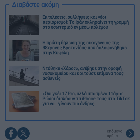
Διαβάστε ακόμη
Εκτελέσεις, συλλήψεις και νέοι
περιορισμοί: Το Ιράν σκληραίνει τη γραμμή
στο εσωτερικό εν μέσω πολέμου
Η πρώτη δήλωση της οικογένειας της
38χρονης Βρετανίδας που δολοφονήθηκε
στην Κυψέλη
Ντύθηκε «Χάρος», ανέβηκε στην οροφή
νοσοκομείου και κοιτούσε επίμονα τους
ασθενείς
«Όχι γκέι 17 Pro, αλλά σπασμένο 11άρι»:
Ρώσοι διαλύουν τα iPhone τους στο TikTok
για να... γίνουν πιο άνδρες
επόμενο
άρθρο