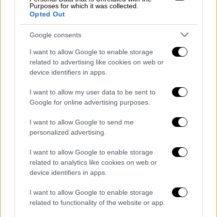
Purposes for which it was collected.
συνευρίσκεται
ερωτικά
με πελάτες έναντι
Opted Out
χρηματικής αμοιβής. Μάλιστα, οι δράστες
Google consents
παρακρατούσαν
εκβιαστικά
τα
χρήματα
,
χωρίς η 22χρονη να λαμβάνει μέρος εξ
I want to allow Google to enable storage
αυτών.
related to advertising like cookies on web or
device identifiers in apps.
Επιπλέον, διαπιστώθηκε ότι η 46χρονη,
I want to allow my user data to be sent to
προκειμένου να εισέρχεται στην
ελληνική
Google for online advertising purposes.
επικράτεια
, παρά το διοικητικό μέτρο
απαγόρευσης εισόδου που
εκκρεμεί
σε
I want to allow Google to send me
βάρος της, σύναψε γάμο με
υπήκοο
personalized advertising.
Βουλγαρίας
και άλλαξε σύμφωνα με την εκεί
I want to allow Google to enable storage
νομοθεσία το επίθετό της.
related to analytics like cookies on web or
device identifiers in apps.
Η 46χρονη εντοπίστηκε από αστυνομικούς
στην οδό Γιαννιτσών και αφού απολογήθηκε
I want to allow Google to enable storage
για τις σε βάρος της αποδιδόμενες πράξεις,
related to functionality of the website or app.
οδηγήθηκε στο Τμήμα Διαχείρισης