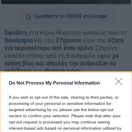
Προσθέστε το ΕΘΝΟΣ στη Google
Εφιάλτη
στα χέρια 46χρονης γυναίκας από τη
Βουλγαρία
και του
27χρονου
γιου της
έζησε
για περισσότερο από έναν χρόνο
22χρονη
κοπέλα επίσης από τη Βουλγαρία, αφού
με
χρήση βίας και απειλές την ανάγκαζαν να
εκδίδεται
στη
Θεσσαλονίκη
.
Από την
αστυνομία
ταυτοποιήθηκαν τα
Do Not Process My Personal Information
στοιχεία μητέρας και γιου συνελήφθησαν και
σε βάρος τους σχηματίσθηκε
δικογραφία
για
If you wish to opt-out of the sale, sharing to third parties, or
processing of your personal or sensitive information for
το αδίκημα της εμπορίας ανθρώπων
.
targeted advertising by us, please use the below opt-out
section to confirm your selection. Please note that after your
Ειδικότερα, η 22χρονη κατήγγειλε στην
opt-out request is processed you may continue seeing
αστυνομία ότι οι δύο δράστες,
interest-based ads based on personal information utilized by