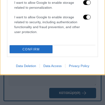
I want to allow Google to enable storage
Μετανάστευσης Θεσσαλονίκης της
related to personalization.
Διεύθυνσης Αλλοδαπών Θεσσαλονίκης για
τις περαιτέρω ενέργειες.
I want to allow Google to enable storage
related to security, including authentication
functionality and fraud prevention, and other
user protection.
Τα σχολιά σας δημοσιεύονται άμεσα με δική σας ευθύνη. Το
ΕΘΝΟΣ θα παρεμβαίνει και τα προσβλητικά σχόλια θα
διαγράφονται
CONFIRM
Data Deletion
Data Access
Privacy Policy
καταχώρηση