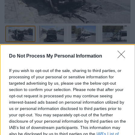
Προσθέστε το ΕΘΝΟΣ στη Google
Do Not Process My Personal Information
Φωτιά
σε τουριστικό λεωφορείο που
If you wish to opt-out of the sale, sharing to third parties, or
βρισκόταν στην περιοχή του
Χαϊδαρίου
processing of your personal or sensitive information for
ξέσπασε λίγο μετά τις 10 το πρωί της
targeted advertising by us, please use the below opt-out
Παρασκευής (24/5).
section to confirm your selection. Please note that after your
opt-out request is processed you may continue seeing
interest-based ads based on personal information utilized by
ΔΙΑΒΑΣΤΕ ΕΠΙΣΗΣ
us or personal information disclosed to third parties prior to
your opt-out. You may separately opt-out of the further
Ελλάδα
|
24.05.2024 11:39
disclosure of your personal information by third parties on the
IAB’s list of downstream participants. This information may
Αποτροπιασμός στο Ηράκλειο:
also be disclosed by us to third parties on the
IAB’s List of