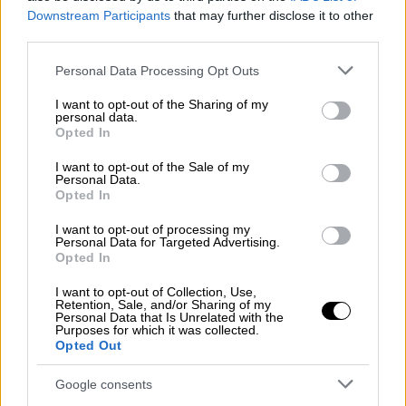
Ξυλοκόπησαν 29χρονη οδηγό επειδή
Downstream Participants
that may further disclose it to other
ξέχασε να βάλει χειρόφρενο
third parties.
Please note that this website/app uses one or more Google
Personal Data Processing Opt Outs
services and may gather and store information including but
not limited to your visit or usage behaviour. You may click to
I want to opt-out of the Sharing of my
Σύμφωνα με την
ΕΛ.ΑΣ,
υπό άγνωστες
personal data.
grant or deny consent to Google and its third-party tags to
Opted In
συνθήκες το τουριστικό
λεωφορείο
τύπου
use your data for below specified purposes in below Google
consent section.
βαν τυλίχθηκε στις φλόγες επί της οδού
I want to opt-out of the Sale of my
Personal Data.
Καραϊσκάκη, κοντά στη συμβολή με τη
Opted In
λεωφόρο Αθηνών
.
I want to opt-out of processing my
Personal Data for Targeted Advertising.
Στο σημείο έσπευσαν αστυνομικοί και
Opted In
πυροσβέστες, ενώ οι περίπου 10-12
I want to opt-out of Collection, Use,
επιβάτες του λεωφορείου απομακρύνθηκαν
Retention, Sale, and/or Sharing of my
Personal Data that Is Unrelated with the
χωρίς να κινδυνεύσουν. Το όχημα
Purposes for which it was collected.
καταστράφηκε ολοσχερώς από τη φωτιά,
Opted Out
ενώ στην περιοχή είχε προκληθεί μεγάλο
Google consents
μποτιλιάρισμα. Η κίνηση αποκαταστάθηκε