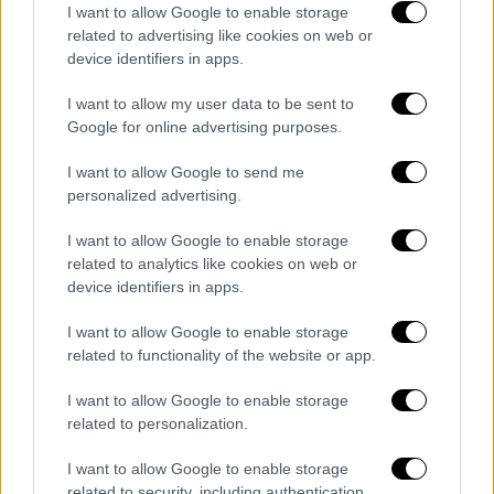
λίγο μετά τις 11.00, σύμφωνα με το
Orange
I want to allow Google to enable storage
related to advertising like cookies on web or
Press Agency
.
device identifiers in apps.
Δείτε το βίντεο
I want to allow my user data to be sent to
Google for online advertising purposes.
I want to allow Google to send me
personalized advertising.
I want to allow Google to enable storage
related to analytics like cookies on web or
device identifiers in apps.
I want to allow Google to enable storage
related to functionality of the website or app.
I want to allow Google to enable storage
related to personalization.
Τα σχολιά σας δημοσιεύονται άμεσα με δική σας ευθύνη. Το
I want to allow Google to enable storage
ΕΘΝΟΣ θα παρεμβαίνει και τα προσβλητικά σχόλια θα
related to security, including authentication
διαγράφονται