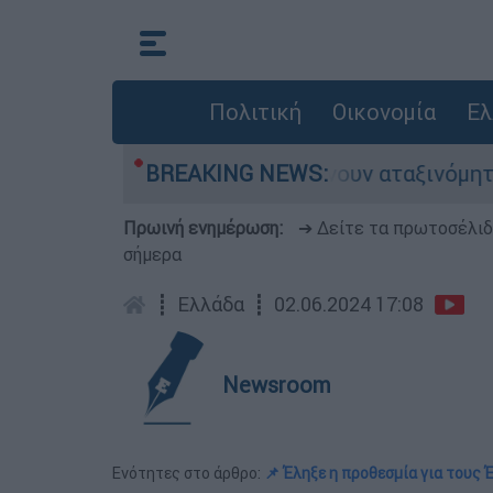
Πολιτική
Οικονομία
Ελ
δες αυτοκίνητα παραμένουν αταξινόμητα - Λύση 
BREAKING NEWS:
Πρωινή ενημέρωση:
➔ Δείτε τα πρωτοσέλι
σήμερα
┋
Ελλάδα
┋
02.06.2024 17:08
Newsroom
Ενότητες στο άρθρο:
📌 Έληξε η προθεσμία για τους