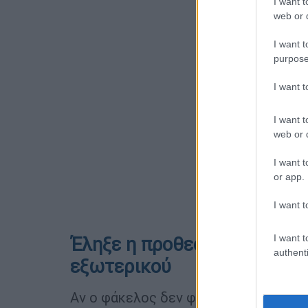
I want t
web or d
I want t
purpose
I want 
I want t
web or d
I want t
or app.
I want t
I want t
Έληξε η προθεσμία για τους
authenti
εξωτερικού
Αν ο φάκελος δεν φτάσει εγκαίρως 