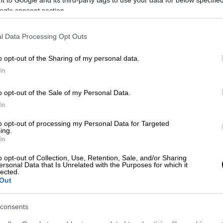
 to Google and its third-party tags to use your data for below specifi
ogle consent section.
100 έφτασαν τα κρούσματα
ού - Στην περιοχή ο ΕΟΔΥ τη Δευτέρα
l Data Processing Opt Outs
o opt-out of the Sharing of my personal data.
In
θούν οι
επιστολικές ψήφοι
θα πρέπει να
ς έως την παραμονή των εκλογών και
o opt-out of the Sale of my Personal Data.
In
ουνίου
, στις 17:00. Για να είναι εντός της
ει να αποσταλεί το αργότερο έως τη
to opt-out of processing my Personal Data for Targeted
ing.
ραλάβει υπάλληλος της εταιρείας κούριερ
In
ίπτωση που ο φάκελος κατατεθεί
α της εταιρείας.
o opt-out of Collection, Use, Retention, Sale, and/or Sharing
ersonal Data that Is Unrelated with the Purposes for which it
lected.
Out
consents