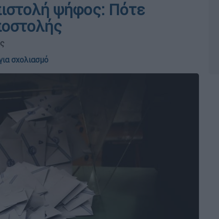
πιστολή ψήφος: Πότε
ποστολής
υς
για σχολιασμό