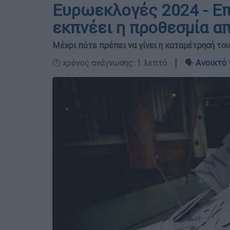
Ευρωεκλογές 2024 - Ε
εκπνέει η προθεσμία α
Μέχρι πότε πρέπει να γίνει η καταμέτρησή το
🕛 χρόνος ανάγνωσης: 1 λεπτό ┋ 🗣️
Ανοικτό 