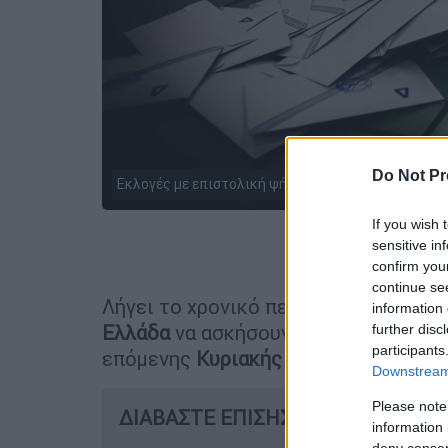
Do Not Pr
Εκλογές με επιστολική ψήφο/EUROKINISSI
If you wish 
sensitive in
Προσθέστε
confirm you
continue se
Λήγει το χρονικό περιθώριο που έχο
information 
Ελλάδα
να ασκήσουν το εκλογικό του
further disc
participants
επόμενης
Κυριακής
με
επιστολική ψ
Downstream 
Please note
ΔΙΑΒΑΣΤΕ ΕΠΙΣΗΣ
information 