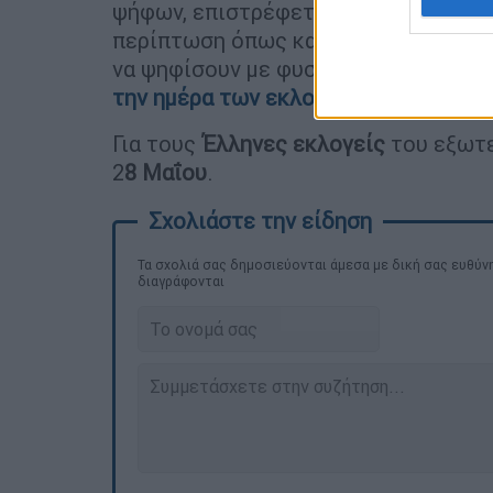
ψήφων, επιστρέφεται στον αποστολέα
περίπτωση όπως και για όσους δεν σ
να ψηφίσουν με φυσική παρουσία στο
την ημέρα των εκλογών,
μετά τις 11.
Για τους
Έλληνες
εκλογείς
του εξωτε
2
8 Μαΐου
.
Τα σχολιά σας δημοσιεύονται άμεσα με δική σας ευθύνη
διαγράφονται