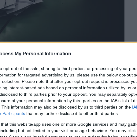
ocess My Personal Information
to opt-out of the sale, sharing to third parties, or processing of your per
formation for targeted advertising by us, please use the below opt-out s
 το ΕΘΝΟΣ στη Google
r selection. Please note that after your opt-out request is processed y
eing interest-based ads based on personal information utilized by us or
υν οι ψηφοφόροι που διαμένουν στην
disclosed to third parties prior to your opt-out. You may separately opt-
ς δικαίωμα στις
ευρωεκλογές 2024
της
losure of your personal information by third parties on the IAB’s list of
. This information may also be disclosed by us to third parties on the
IA
ήφο.
Participants
that may further disclose it to other third parties.
 that this website/app uses one or more Google services and may gath
including but not limited to your visit or usage behaviour. You may click 