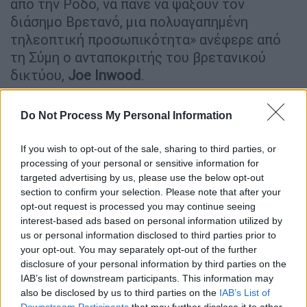
από την Ρόδο, να πάνε να ψάξουν τον
διάσημο Βρετανό, μια πολυαγαπημένη
τηλεοπτική προσωπικότητα» ανέφερε από
τη Σύμη ο ανταποκριτής του βρετανικού
δικτύου,
Joe
Inwood
.
Φωτογραφία ντοκουμέντο τον δείχνει
Do Not Process My Personal Information
σε αστικό περιβάλλον
If you wish to opt-out of the sale, sharing to third parties, or
Το μεσημέρι τα δεδομένα ανατράπηκαν
processing of your personal or sensitive information for
αναφορικά με τον βρετανό παρουσιαστή
targeted advertising by us, please use the below opt-out
Μάικλ Μόσλεϊ
.
section to confirm your selection. Please note that after your
opt-out request is processed you may continue seeing
interest-based ads based on personal information utilized by
ΔΙΑΒΑΣΤΕ ΕΠΙΣΗΣ
us or personal information disclosed to third parties prior to
your opt-out. You may separately opt-out of the further
Ελλάδα
|
07.06.2024 16:22
disclosure of your personal information by third parties on the
Χαλκίδα: «Τη χτύπησα με το μαχαίρι
IAB’s list of downstream participants. This information may
στον λαιμό, αρκετές φορές» - Τι είπε
also be disclosed by us to third parties on the
IAB’s List of