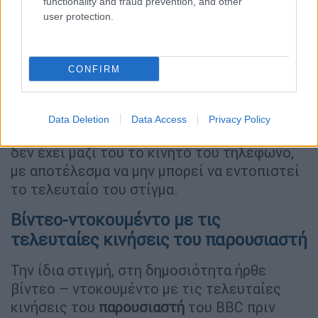
functionality and fraud prevention, and other
user protection.
CONFIRM
Φωτογραφία ντοκουμέντο του Μάικλ Μόσλεϊ/MEGA TV
Data Deletion
Data Access
Privacy Policy
Αξίζει να σημειωθεί πως ο παρουσιαστής
δεν έχει μαζί του το κινητό του τηλέφωνο,
με αποτέλεσμα να μην μπορεί να εντοπιστεί
το τελευταίο του στίγμα.
Bίντεο-ντοκουμέντο με τις
τελευταίες κινήσεις του παρουσιαστή
Την ίδια στιγμή, στη δημοσιότητα ήρθε
βίντεο – ντοκουμέντο με τις τελευταίες
κινήσεις του
παρουσιαστή
του BBC πριν