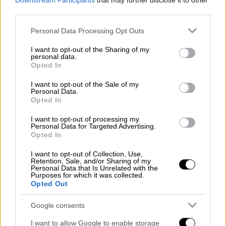
Downstream Participants
that may further disclose it to other
στην απολογία του ο 39χρονος
third parties.
Please note that this website/app uses one or more Google
Personal Data Processing Opt Outs
services and may gather and store information including but
not limited to your visit or usage behaviour. You may click to
I want to opt-out of the Sharing of my
Φωτογραφίες ντοκουμέντο από κάμερες
personal data.
grant or deny consent to Google and its third-party tags to
ασφαλείας
, δείχνουν τον παρουσιαστή του
Opted In
use your data for below specified purposes in below Google
BBC σε αστικό περιβάλλον, κρατώντας
consent section.
I want to opt-out of the Sale of my
ομπρέλα, αρκετά μακριά από το σημείο που
Personal Data.
Opted In
διεξάγονται οι έρευνες για την εξαφάνισή
του. Αυτό σημαίνει πως ο
Μόσλεϊ
κατάφερε
I want to opt-out of processing my
Personal Data for Targeted Advertising.
να διασχίσει το μονοπάτι με ασφάλεια.
Opted In
I want to opt-out of Collection, Use,
Retention, Sale, and/or Sharing of my
Personal Data that Is Unrelated with the
Purposes for which it was collected.
Opted Out
Google consents
I want to allow Google to enable storage