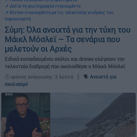
📌 Δείτε τη φωτογραφία ντοκουμέντο
📌 Bίντεο-ντοκουμέντο με τις τελευταίες κινήσεις του
παρουσιαστή
Σύμη: Όλα ανοιχτά για την τύχη του
Mάικλ Μόσλεϊ – Τα σενάρια που
μελετούν οι Αρχές
Ειδικά εκπαιδευμένοι σκύλοι και drones ελέγχουν την
τελευταία διαδρομή που ακολούθησε ο Μάικλ Μόσλεϊ
🕛 χρόνος ανάγνωσης: 3 λεπτά ┋ 🗣️
Ανοικτό για
σχολιασμό