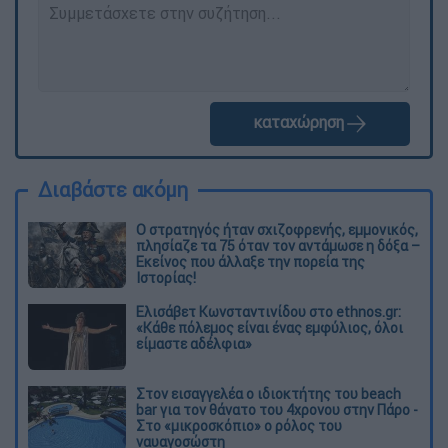
καταχώρηση
Διαβάστε ακόμη
O στρατηγός ήταν σχιζοφρενής, εμμονικός,
πλησίαζε τα 75 όταν τον αντάμωσε η δόξα –
Εκείνος που άλλαξε την πορεία της
Ιστορίας!
Ελισάβετ Κωνσταντινίδου στο ethnos.gr:
«Κάθε πόλεμος είναι ένας εμφύλιος, όλοι
είμαστε αδέλφια»
Στον εισαγγελέα ο ιδιοκτήτης του beach
bar για τον θάνατο του 4χρονου στην Πάρο -
Στο «μικροσκόπιο» ο ρόλος του
ναυαγοσώστη