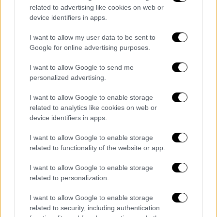
related to advertising like cookies on web or
device identifiers in apps.
I want to allow my user data to be sent to
Google for online advertising purposes.
Όπως μεταδίδει το MEGA, αυτό δείχνει πως
ο
Μόσλεϊ
ήταν ζωντανός αρκετές ώρες από
I want to allow Google to send me
τη στιγμή που οι αρχές εκτιμούν πως
personalized advertising.
εξαφανίστηκε. Είχε προηγηθεί μαρτυρία
I want to allow Google to enable storage
γυναίκας, η οποία ανέφερε πως είδε τον
related to analytics like cookies on web or
παρουσιαστή περίπου μία ώρα αφότου έφυγε
device identifiers in apps.
από την παραλία του
Αγίου Νικολάου, στη
I want to allow Google to enable storage
Σύμη
.
related to functionality of the website or app.
Δείτε τη φωτογραφία ντοκουμέντο
I want to allow Google to enable storage
related to personalization.
I want to allow Google to enable storage
related to security, including authentication