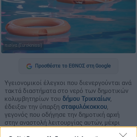
πισίνα (Eurokinissi)
Προσθέστε το ΕΘΝΟΣ στη Google
Υγειονομικοί έλεγχοι που διενεργούνται ανά
τακτά διαστήματα στο νερό των δημοτικών
κολυμβητηρίων του
δήμου
Τρικκαίων
,
έδειξαν την ύπαρξη
σταφυλόκοκκου
,
γεγονός που οδήγησε την δημοτική αρχή
στην αναστολή λειτουργίας αυτών, μέχρι
ότου εκλείψει ο κίνδυνος.