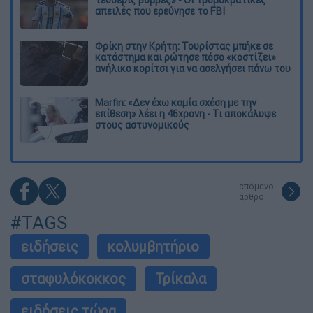
απειλές που ερεύνησε το FBI
Φρίκη στην Κρήτη: Τουρίστας μπήκε σε
κατάστημα και ρώτησε πόσο «κοστίζει»
ανήλικο κορίτσι για να ασελγήσει πάνω του
Marfin: «Δεν έχω καμία σχέση με την
επίθεση» λέει η 46χρονη - Τι αποκάλυψε
στους αστυνομικούς
επόμενο
άρθρο
#TAGS
ειδήσεις
κολυμβητήριο
σταφυλόκοκκος
Τρίκαλα
ειδήσεις τώρα