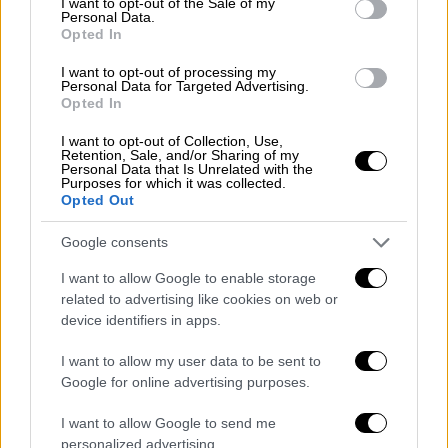
I want to opt-out of the Sale of my
Personal Data.
Άμεσα ξεκίνησε διαδικασία απολύμανσης η
Opted In
οποία θα ολοκληρωθεί στη μικρή πισίνα τη
I want to opt-out of processing my
Δευτέρα
. Ωστόσο, η μεγάλη πισίνα δεν είναι
Personal Data for Targeted Advertising.
Opted In
βέβαιο πότε θα παραδοθεί προς χρήση.
I want to opt-out of Collection, Use,
«Το ζητούμενο είναι να παραδοθεί η πισίνα
Retention, Sale, and/or Sharing of my
Personal Data that Is Unrelated with the
χωρίς πρόβλημα και ανασφάλεια για τους
Purposes for which it was collected.
Opted Out
κολυμβητές», τόνισε ο κ.
Λάππας
.
Ο λόγος της απότομης ανάπτυξης του
Google consents
σταφυλόκοκκου
I want to allow Google to enable storage
related to advertising like cookies on web or
Το
Δημοτικό Κολυμβητήριο Τρικάλων
,
device identifiers in apps.
σύμφωνα με το
Trikalanews
.gr, λειτουργεί με
I want to allow my user data to be sent to
τεράστια επιβάρυνση υποδεχόμενο
Google for online advertising purposes.
καθημερινά τα μέλη των αθλητικών
συλλόγων και πολίτες κάθε ηλικίας από
I want to allow Google to send me
personalized advertising.