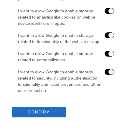
κάθε γωνιά του νομού, μιας και είναι το μόνο
σε όλη την περιφερειακή ενότητα.
I want to allow Google to enable storage
related to analytics like cookies on web or
Την ίδια ώρα, παρουσιάζει ελλείψεις, όπως
device identifiers in apps.
για παράδειγμα αυτή του χλωροποιητή, με
την κρίσιμη διαδικασία της χλωρίωσης να
I want to allow Google to enable storage
related to functionality of the website or app.
γίνεται μερικώς «με το χέρι». Ερωτώμενος
για το εάν αυτό συντέλεσε στην τόσο
I want to allow Google to enable storage
απότομη ανάπτυξη του σταφυλόκοκκου ο κ.
related to personalization.
Λάππας δεν το επιβεβαίωσε ούτε το
I want to allow Google to enable storage
απέκλεισε.
related to security, including authentication
functionality and fraud prevention, and other
Σημειώνεται πως πάρα πολλά παιδιά,
user protection.
μαθητές και μαθήτριες των αθλητικών
συλλόγων βρίσκονται σε αναστάτωση λόγω
του περιστατικού.
CONFIRM