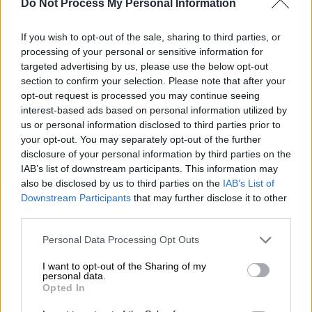
Do Not Process My Personal Information
ΔΙΑΒΑΣΤΕ ΕΠΙΣΗΣ
If you wish to opt-out of the sale, sharing to third parties, or
processing of your personal or sensitive information for
Ελλάδα
|
10.06.2024 11:50
targeted advertising by us, please use the below opt-out
Συναγερμός στην Ηλεία:
section to confirm your selection. Please note that after your
Εξαφανίστηκε 11χρονο κορίτσι
opt-out request is processed you may continue seeing
interest-based ads based on personal information utilized by
us or personal information disclosed to third parties prior to
your opt-out. You may separately opt-out of the further
disclosure of your personal information by third parties on the
Μιλώντας στο
Trikalanews
.gr ο αρμόδιος
IAB’s list of downstream participants. This information may
αντιδήμαρχος
Μιχάλης
Λάππας
ανέφερε ότι
also be disclosed by us to third parties on the
IAB’s List of
ο
σταφυλόκοκκος
αναπτύχθηκε μέσα σε μια
Downstream Participants
that may further disclose it to other
third parties.
μόλις εβδομάδα. «Κάνουμε δύο φορές την
εβδομάδα ελέγχους. Ο πρώτος δεν έδειξε
Please note that this website/app uses one or more Google
Personal Data Processing Opt Outs
κάτι, ο δεύτερος ωστόσο που έγινε
services and may gather and store information including but
not limited to your visit or usage behaviour. You may click to
I want to opt-out of the Sharing of my
την
Παρασκευή
, έδειξε ότι και οι δύο
personal data.
grant or deny consent to Google and its third-party tags to
πισίνες έχουν μολυνθεί με σταφυλόκοκκο»,
Opted In
use your data for below specified purposes in below Google
είπε.
consent section.