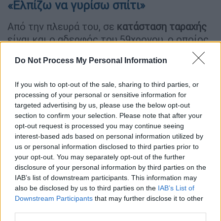
«Ελπίζω να γυρίσω σπίτι»
Από την πλευρά του, σε
κατάσταση ταραχής
είναι και ο αδερφός του 59χρονου, o οποίος
εξέφρασε την ελπίδα να βρεθεί ο αδερφός
Do Not Process My Personal Information
του. «Η μεγάλη μου ελπίδα είναι να τον
βρούνε και να
γυρίσει σπίτι
. Δεν ξέρω, τα
If you wish to opt-out of the sale, sharing to third parties, or
χέρια μου είναι δεμένα. Βγήκαν έξω για να
processing of your personal or sensitive information for
τον ψάξουν και μετά σκοτείνιασε. Πιστεύω
targeted advertising by us, please use the below opt-out
ότι θα έπρεπε να είναι στον προορισμό του
section to confirm your selection. Please note that after your
opt-out request is processed you may continue seeing
το απόγευμα και δεν ήταν. Ξέρω ότι από τις
interest-based ads based on personal information utilized by
7.38 μέχρι το απόγευμα ήταν περίπου 8 ώρες
us or personal information disclosed to third parties prior to
που είχε φως, ήταν μέρα. Έχουν περάσει
your opt-out. You may separately opt-out of the further
σχεδόν 3 μέρες και είναι χωρίς νερό. Απλά
disclosure of your personal information by third parties on the
IAB’s list of downstream participants. This information may
έχω τρελαθεί», δήλωσε στο MEGA.
also be disclosed by us to third parties on the
IAB’s List of
Downstream Participants
that may further disclose it to other
third parties.