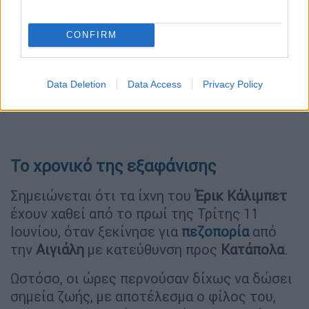
CONFIRM
Data Deletion
Data Access
Privacy Policy
Το χρονικό της εξαφάνισης
Σημειώνεται ότι τα ίχνη του
Έρικ Κάλιμπετ
έχουν χαθεί από το πρωί της Τρίτης 11
Ιουνίου, όταν ξεκίνησε για
πεζοπορία
από
την
Αιγιάλη
με κατεύθυνση προς
Κατάπολα
.
Ωστόσο, οι ώρες περνούσαν δίχως να δώσει
σημεία ζωής, με αποτέλεσμα ο φίλος του,