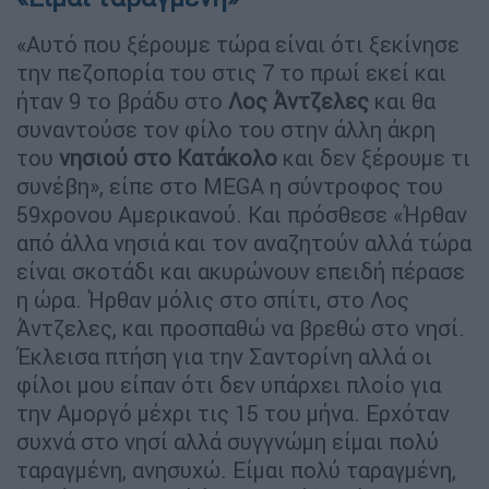
«Αυτό που ξέρουμε τώρα είναι ότι ξεκίνησε
την πεζοπορία του στις 7 το πρωί εκεί και
ήταν 9 το βράδυ στο
Λος
Άντζελες
και θα
συναντούσε τον φίλο του στην άλλη άκρη
του
νησιού
στο Κατάκολο
και δεν ξέρουμε τι
συνέβη», είπε στο MEGA η σύντροφος του
59χρονου Αμερικανού. Και πρόσθεσε «Ήρθαν
από άλλα νησιά και τον αναζητούν αλλά τώρα
είναι σκοτάδι και ακυρώνουν επειδή πέρασε
η ώρα. Ήρθαν μόλις στο σπίτι, στο Λος
Άντζελες, και προσπαθώ να βρεθώ στο νησί.
Έκλεισα πτήση για την Σαντορίνη αλλά οι
φίλοι μου είπαν ότι δεν υπάρχει πλοίο για
την Αμοργό μέχρι τις 15 του μήνα. Ερχόταν
συχνά στο νησί αλλά συγγνώμη είμαι πολύ
ταραγμένη, ανησυχώ. Είμαι πολύ ταραγμένη,