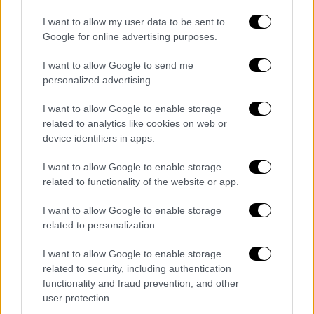
MEGA φαίνεται ο
Αμερικανός
τουρίστας
να
βγαίνει από το δωμάτιο του ξενοδοχείο του
I want to allow my user data to be sent to
Google for online advertising purposes.
και να ξεκινά την
πεζοπορία
.
I want to allow Google to send me
Σύμφωνα με το Mega, η διαδρομή που έκανε
personalized advertising.
όταν χάθηκε θεωρείται βατή και είναι στο
κεντρικό σημείο του νησιού, ωστόσο για να
I want to allow Google to enable storage
τη διανύσει κανείς χρειάζεται πάνω από 4
related to analytics like cookies on web or
device identifiers in apps.
ώρες καθώς είναι πάνω από 20 χλμ.
Τους καλοκαιρινούς μήνες μάλιστα λόγω του
I want to allow Google to enable storage
καιρού και της θερμοκρασίας η διαδρομή
related to functionality of the website or app.
θεωρείται ιδιαίτερα απαιτητική.
I want to allow Google to enable storage
Στο σημείο έχουν σπεύσει και δυνάμεις της
related to personalization.
πυροσβεστικής
αλλά και
drone
για να
I want to allow Google to enable storage
χαρτογραφήσουν την ευρύτερη περιοχή και
related to security, including authentication
να βρεθούν ίχνη του 59χρονου αστυνομικού.
functionality and fraud prevention, and other
user protection.