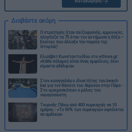
καταχώρηση
Διαβάστε ακόμη
O στρατηγός ήταν σχιζοφρενής, εμμονικός,
πλησίαζε τα 75 όταν τον αντάμωσε η δόξα –
Εκείνος που άλλαξε την πορεία της
Ιστορίας!
Ελισάβετ Κωνσταντινίδου στο ethnos.gr:
«Κάθε πόλεμος είναι ένας εμφύλιος, όλοι
είμαστε αδέλφια»
Στον εισαγγελέα ο ιδιοκτήτης του beach
bar για τον θάνατο του 4χρονου στην Πάρο -
Στο «μικροσκόπιο» ο ρόλος του
ναυαγοσώστη
Τουρνάς: Πάνω από 400 πυρκαγιές σε 10
ημέρες - «Το 90% των πυρκαγιών οφείλεται
σε αμέλεια»