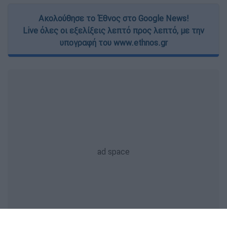
Ακολούθησε το Έθνος στο Google News!
Live όλες οι εξελίξεις λεπτό προς λεπτό, με την
υπογραφή του www.ethnos.gr