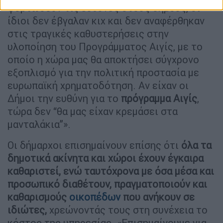
φορτώσουν τις ευθύνες στους δήμους, οι
ίδιοι δεν έβγαλαν κιχ και δεν αναφέρθηκαν
στις τραγικές καθυστερήσεις στην
υλοποίηση του Προγράμματος Αιγίς, με το
οποίο η χώρα μας θα αποκτήσει σύγχρονο
εξοπλισμό για την πολιτική προστασία με
ευρωπαϊκή χρηματοδότηση. Αν είχαν οι
Δήμοι την ευθύνη για το
πρόγραμμα
Αιγίς
,
τώρα δεν “θα μας είχαν κρεμάσει στα
μανταλάκια”».
Οι δήμαρχοι επισημαίνουν επίσης ότι
όλα τα
δημοτικά ακίνητα και χώροι έχουν έγκαιρα
καθαριστεί, ενώ ταυτόχρονα με όσα μέσα και
προσωπικό διαθέτουν, πραγματοποιούν και
καθαρισμούς
οικοπέδων
που ανήκουν σε
ιδιώτες,
χρεώνοντάς τους στη συνέχεια το
κόστος της υπηρεσίας. «Επισημαίνουμε για