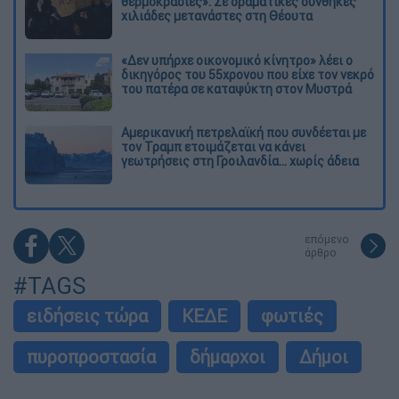
θερμοκρασίες»: Σε δραματικές συνθήκες
χιλιάδες μετανάστες στη Θέουτα
«Δεν υπήρχε οικονομικό κίνητρο» λέει ο
δικηγόρος του 55χρονου που είχε τον νεκρό
του πατέρα σε καταψύκτη στον Μυστρά
Αμερικανική πετρελαϊκή που συνδέεται με
τον Τραμπ ετοιμάζεται να κάνει
γεωτρήσεις στη Γροιλανδία... χωρίς άδεια
επόμενο
άρθρο
#TAGS
ειδήσεις τώρα
ΚΕΔΕ
φωτιές
πυροπροστασία
δήμαρχοι
Δήμοι