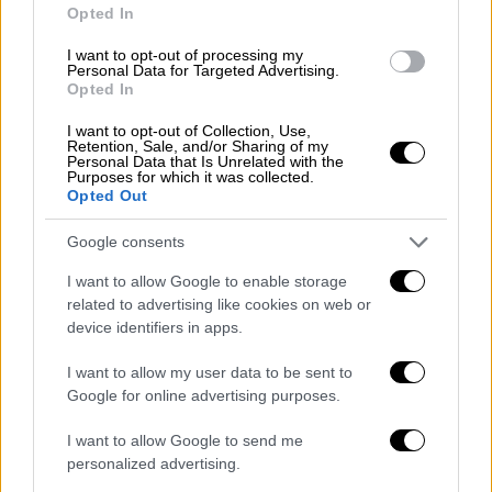
του καθενός μας».
Opted In
Γιατί η ΚΕΔΕ αρνείται την ευθύνη
I want to opt-out of processing my
Personal Data for Targeted Advertising.
Opted In
Σύμφωνα με την
ΚΕΔΕ
, ο πρώτος λόγος που
παρουσιάστηκαν προβλήματα, είναι γιατί
οι
I want to opt-out of Collection, Use,
Retention, Sale, and/or Sharing of my
Δήμοι δεν είχαν έγκαιρα ενημερωθεί και
Personal Data that Is Unrelated with the
Purposes for which it was collected.
προετοιμαστεί για τη διαχείριση ενός τόσο
Opted Out
σημαντικού προβλήματος από το Κεντρικό
Κράτος
. «Το Υπουργείο Περιβάλλοντος
Google consents
αποφάσισε να εφαρμόσει ένα σωστό κατά
I want to allow Google to enable storage
την άποψη μας πλαίσιο για την πυρασφάλεια,
related to advertising like cookies on web or
χωρίς όμως να έχει διαβουλευθεί
device identifiers in apps.
προηγουμένως με τους δήμους που θα
I want to allow my user data to be sent to
έκαναν τη δύσκολη δουλειά. Κανένας δεν
Google for online advertising purposes.
ενδιαφέρθηκε πραγματικά να υπάρξει
έγκαιρα ένας ενιαίος σχεδιασμός και
I want to allow Google to send me
personalized advertising.
συντονισμός μεταξύ των εμπλεκόμενων