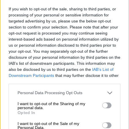
πυροπροστασίας», σημειώνει η
ΚΕΔΕ
παραθέτοντας πέντε λόγους, για τους
If you wish to opt-out of the sale, sharing to third parties, or
οποίους οι δήμοι δε φέρουν την
processing of your personal or sensitive information for
targeted advertising by us, please use the below opt-out
αποκλειστική ευθύνη.
section to confirm your selection. Please note that after your
opt-out request is processed you may continue seeing
Προσθέτουν επίσης ότι
φέτος περισσότεροι
interest-based ads based on personal information utilized by
από 150.000 ιδιοκτήτες ακινήτων σε όλη την
us or personal information disclosed to third parties prior to
Ελλάδα προχώρησαν στον καθαρισμό των
your opt-out. You may separately opt-out of the further
ακινήτων
τους από ξερά κλαδιά και χόρτα,
disclosure of your personal information by third parties on the
IAB’s list of downstream participants. This information may
εφαρμόζοντας το νέο νομοθετικό πλαίσιο.
also be disclosed by us to third parties on the
IAB’s List of
Downstream Participants
that may further disclose it to other
Η
ΚΕΔΕ
καλεί όλους τους εμπλεκόμενους
third parties.
φορείς να καθήσουν στο ίδιο τραπέζι ώστε
να σχεδιαστεί «με όρους ισοτιμίας και
Please note that this website/app uses one or more Google
Personal Data Processing Opt Outs
services and may gather and store information including but
ειλικρίνειας ένα πιο αποτελεσματικό εθνικό
not limited to your visit or usage behaviour. You may click to
I want to opt-out of the Sharing of my
σχέδιο για την πολιτική προστασία.
Με
personal data.
grant or deny consent to Google and its third-party tags to
Opted In
ξεκάθαρους ρόλους κι ευθύνες, με βάση τα
use your data for below specified purposes in below Google
μέσα και τις επιχειρησιακές δυνατότητες
consent section.
I want to opt-out of the Sale of my
Personal Data.