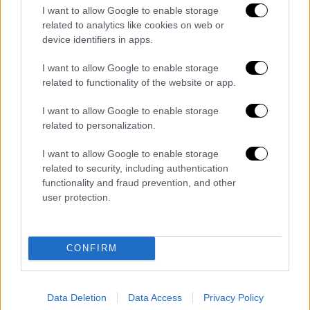
φορέων του Κράτους. Και για το έλλειμμα
I want to allow Google to enable storage
ενημέρωσης και συνεννόησης, σίγουρα δεν
related to analytics like cookies on web or
ευθύνεται η αυτοδιοίκηση».
device identifiers in apps.
Ο δεύτερος λόγος κατά τους αιρετούς είναι
I want to allow Google to enable storage
related to functionality of the website or app.
ότι
οι Δήμοι δε διαθέτουν ούτε τα
απαραίτητα μέσα, ούτε τους πόρους, αλλά
I want to allow Google to enable storage
ούτε και το προσωπικό για να
related to personalization.
ανταποκριθούν άμεσα σε αυτόν τον τεράστιο
I want to allow Google to enable storage
όγκο δουλειάς
. Οπως επισημαίνουν, στη
related to security, including authentication
συγκεκριμένη περίπτωση υπήρξαν Δήμοι,
functionality and fraud prevention, and other
όπως στην
Ανατολική Αττική
,
τη
Χαλκιδική
user protection.
κλπ., που έχουν μεγάλη έκταση και τεράστιο
όγκο φυτικών απορριμμάτων, που είναι
αδύνατον να τα διαχειριστούν ακόμη κι αν
CONFIRM
επιστρατεύουν ιδιωτικά συνεργεία.
«Πάντως μας προξενεί εντύπωση το γεγονός
Data Deletion
Data Access
Privacy Policy
πως ενώ κάποιοι έσπευσαν άμεσα να