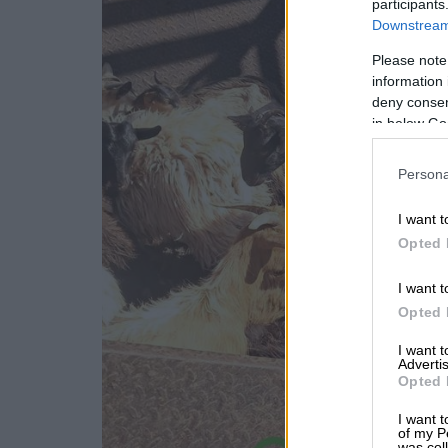
participants
Downstream 
Please note
information 
deny consent
in below Go
Persona
I want t
Opted 
I want t
Opted 
I want 
Advertis
Opted 
I want t
of my P
was col