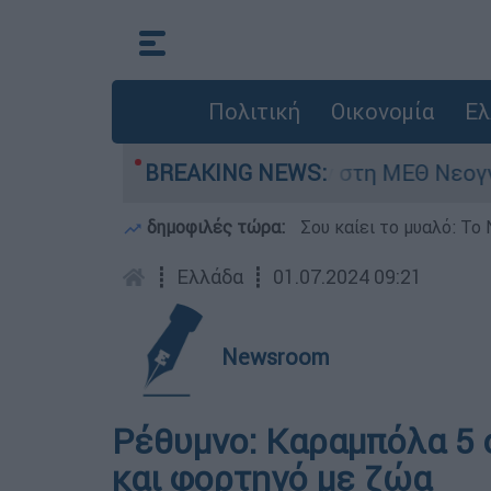
Πολιτική
Οικονομία
Ελ
ν - Νοσηλευόταν στη ΜΕΘ Νεογνών
BREAKING NEWS:
Marfin
δημοφιλές τώρα:
Σου καίει το μυαλό: Το 
┋
Ελλάδα
┋
01.07.2024 09:21
Newsroom
Ρέθυμνο: Καραμπόλα 5 
και φορτηγό με ζώα