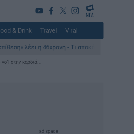
ood & Drink
Travel
Viral
46χρονη - Τι αποκάλυψε στους αστυνομικούς
 νο1 στην καρδιά...