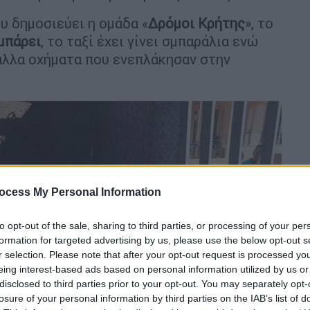
υ δημοσιεύει η ομάδα «
Δρόμοι
Κρήτης
», το
μπάρει
, το ταξί έχει γίνει σμπαράλια ενώ
 άλλα οχήματα που ενεπλάκησαν στην
ocess My Personal Information
to opt-out of the sale, sharing to third parties, or processing of your per
formation for targeted advertising by us, please use the below opt-out s
r selection. Please note that after your opt-out request is processed y
eing interest-based ads based on personal information utilized by us or
disclosed to third parties prior to your opt-out. You may separately opt-
losure of your personal information by third parties on the IAB’s list of