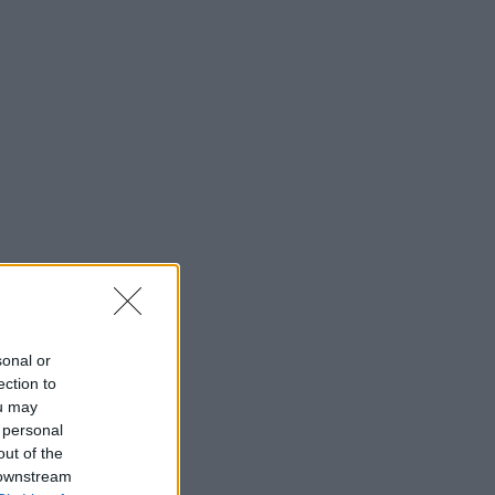
sonal or
ection to
ou may
 personal
out of the
 downstream