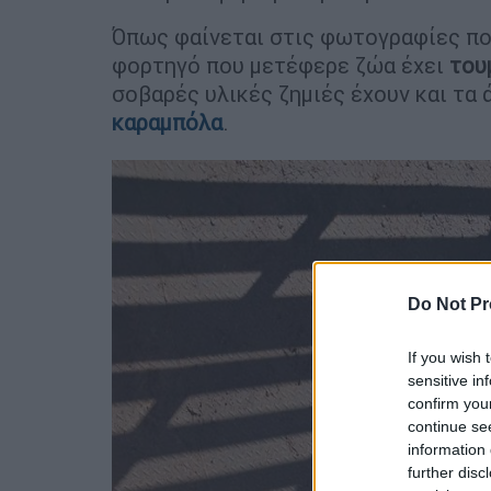
Όπως φαίνεται στις φωτογραφίες πο
φορτηγό που μετέφερε ζώα έχει
του
σοβαρές υλικές ζημιές έχουν και τα
καραμπόλα
.
Do Not Pr
If you wish 
sensitive in
confirm you
continue se
information 
further disc