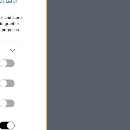
B’s List of
er and store
to grant or
ed purposes