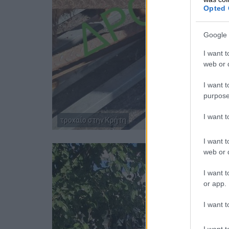
Opted 
Google 
I want t
web or d
I want t
purpose
I want 
τροχαίο στην Κρήτη
I want t
web or d
I want t
or app.
I want t
I want t